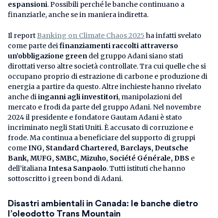
espansioni
. Possibili perché le banche continuano a
finanziarle, anche se in maniera indiretta.
Il report
Banking on Climate Chaos 2025
ha infatti svelato
come parte dei
finanziamenti raccolti attraverso
un’obbligazione green
del gruppo Adani siano stati
dirottati verso altre società controllate. Tra cui quelle che si
occupano proprio di estrazione di carbone e produzione di
energia a partire da questo. Altre inchieste hanno rivelato
anche di
inganni agli investitori
, manipolazioni del
mercato e frodi da parte del gruppo Adani. Nel novembre
2024 il presidente e fondatore Gautam Adani è stato
incriminato negli Stati Uniti. È accusato di corruzione e
frode. Ma continua a beneficiare del supporto di gruppi
come
ING, Standard Chartered, Barclays, Deutsche
Bank, MUFG, SMBC, Mizuho, Société Générale, DBS
e
dell’italiana
Intesa Sanpaolo
. Tutti istituti che hanno
sottoscritto i green bond di Adani.
Disastri ambientali in Canada: le banche dietro
l’oleodotto Trans Mountain