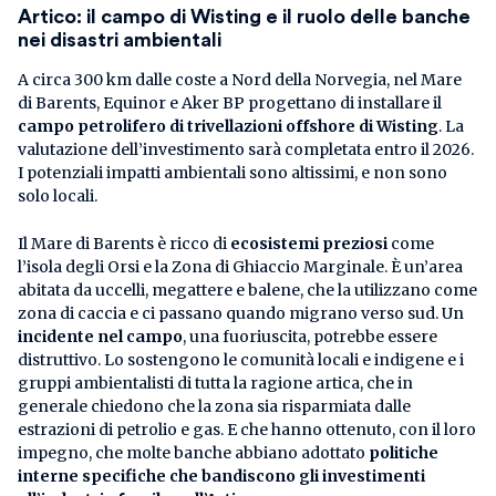
Artico: il campo di Wisting e il ruolo delle banche
nei disastri ambientali
A circa 300 km dalle coste a Nord della Norvegia, nel Mare
di Barents, Equinor e Aker BP progettano di installare il
campo petrolifero di trivellazioni offshore di Wisting
. La
valutazione dell’investimento sarà completata entro il 2026.
I potenziali impatti ambientali sono altissimi, e non sono
solo locali.
Il Mare di Barents è ricco di
ecosistemi preziosi
come
l’isola degli Orsi e la Zona di Ghiaccio Marginale. È un’area
abitata da uccelli, megattere e balene, che la utilizzano come
zona di caccia e ci passano quando migrano verso sud. Un
incidente nel campo
, una fuoriuscita, potrebbe essere
distruttivo. Lo sostengono le comunità locali e indigene e i
gruppi ambientalisti di tutta la ragione artica, che in
generale chiedono che la zona sia risparmiata dalle
estrazioni di petrolio e gas. E che hanno ottenuto, con il loro
impegno, che molte banche abbiano adottato
politiche
interne specifiche che bandiscono gli investimenti