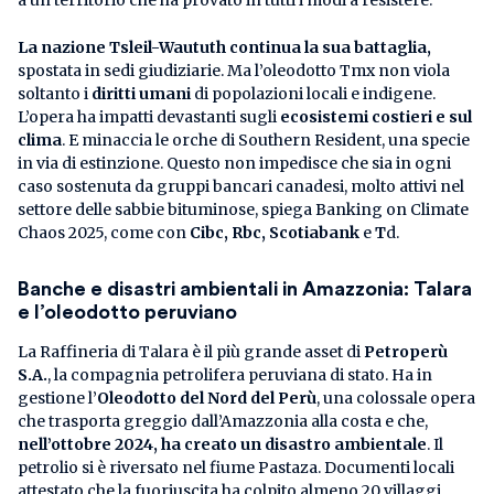
La nazione Tsleil-Waututh continua la sua battaglia,
spostata in sedi giudiziarie. Ma l’oleodotto Tmx non viola
soltanto i
diritti umani
di popolazioni locali e indigene.
L’opera ha impatti devastanti sugli
ecosistemi costieri e sul
clima
. E minaccia le orche di Southern Resident, una specie
in via di estinzione. Questo non impedisce che sia in ogni
caso sostenuta da gruppi bancari canadesi, molto attivi nel
settore delle sabbie bituminose, spiega Banking on Climate
Chaos 2025, come con
Cibc, Rbc, Scotiabank
e
T
d.
Banche e disastri ambientali in Amazzonia: Talara
e l’oleodotto peruviano
La Raffineria di Talara è il più grande asset di
Petroperù
S.A.
, la compagnia petrolifera peruviana di stato. Ha in
gestione l’
Oleodotto del Nord del Perù
, una colossale opera
che trasporta greggio dall’Amazzonia alla costa e che,
nell’ottobre 2024, ha creato un
disastro ambientale
. Il
petrolio si è riversato nel fiume Pastaza. Documenti locali
attestato che la fuoriuscita ha colpito almeno 20 villaggi,