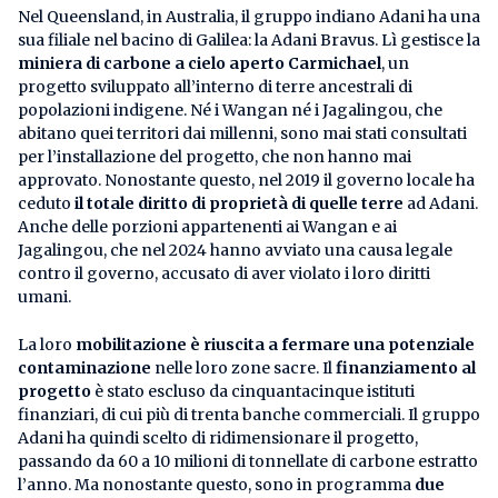
Nel Queensland, in Australia, il gruppo indiano Adani ha una
sua filiale nel bacino di Galilea: la Adani Bravus. Lì gestisce la
miniera di carbone a cielo aperto Carmichael
, un
progetto sviluppato all’interno di terre ancestrali di
popolazioni indigene. Né i Wangan né i Jagalingou, che
abitano quei territori dai millenni, sono mai stati consultati
per l’installazione del progetto, che non hanno mai
approvato. Nonostante questo, nel 2019 il governo locale ha
ceduto
il totale diritto di proprietà di quelle terre
ad Adani.
Anche delle porzioni appartenenti ai Wangan e ai
Jagalingou, che nel 2024 hanno avviato una causa legale
contro il governo, accusato di aver violato i loro diritti
umani.
La loro
mobilitazione è riuscita a fermare una potenziale
contaminazione
nelle loro zone sacre. Il
finanziamento al
progetto
è stato escluso da cinquantacinque istituti
finanziari, di cui più di trenta banche commerciali. Il gruppo
Adani ha quindi scelto di ridimensionare il progetto,
passando da 60 a 10 milioni di tonnellate di carbone estratto
l’anno. Ma nonostante questo, sono in programma
due