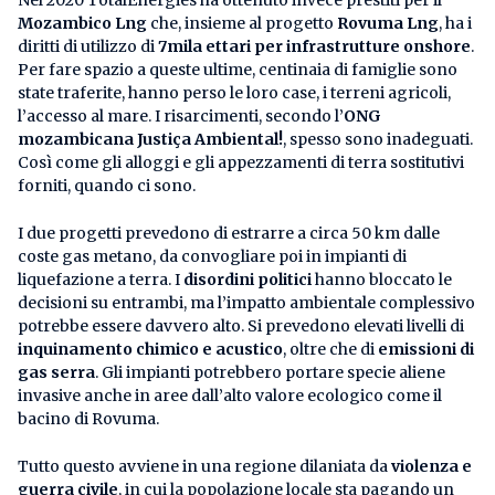
Nel 2020 TotalEnergies ha ottenuto invece prestiti per il
Mozambico Lng
che, insieme al progetto
Rovuma Lng
, ha i
diritti di utilizzo di
7mila ettari per infrastrutture onshore
.
Per fare spazio a queste ultime, centinaia di famiglie sono
state traferite, hanno perso le loro case, i terreni agricoli,
l’accesso al mare. I risarcimenti, secondo l’
ONG
mozambicana Justiça Ambiental!
, spesso sono inadeguati.
Così come gli alloggi e gli appezzamenti di terra sostitutivi
forniti, quando ci sono.
I due progetti prevedono di estrarre a circa 50 km dalle
coste gas metano, da convogliare poi in impianti di
liquefazione a terra. I
disordini politici
hanno bloccato le
decisioni su entrambi, ma l’impatto ambientale complessivo
potrebbe essere davvero alto. Si prevedono elevati livelli di
inquinamento chimico e acustico
, oltre che di
emissioni di
gas serra
. Gli impianti potrebbero portare specie aliene
invasive anche in aree dall’alto valore ecologico come il
bacino di Rovuma.
Tutto questo avviene in una regione dilaniata da
violenza e
guerra civile
, in cui la popolazione locale sta pagando un