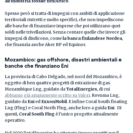
all’industria fossile nell’Artico
.
Spesso però si tratta di impegni con ambiti di applicazione
territoriali ristretti e molto specifici, che non impediscono
alle banche di finanziare imprese che poi utilizzano quei
soldi nelle trivellazioni. Senza contare quelle che invece gli
impegni di disdicono, come
la banca finlandese Nordea
,
che finanzia anche Aker BP ed Equinor.
Mozambico: gas offshore, disastri ambientali e
banche che finanziano Eni
La provincia di Cabo Delgado, nel nord del Mozambico, è
oggetto di ben quattro progetti di estrazione di gas.
Mozambique Lng, guidato da
TotalEnergies
, di cui
abbiamo già ampiamente scritto su Valori
. Rovuma Lng,
guidato da
Eni
ed
ExxonMobil
. E infine Coral South floating
Lng (Flng) e Coral North Flng, anche loro a guida
Eni
. Di
questi,
Coral South Flng
è l’unico progetto attualmente
operativo.