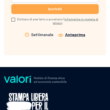
Dichiaro di aver letto e accettato l’
informativa in materia di
privacy
Settimanale
Anteprima