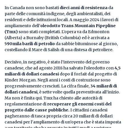
In Canada non sono bastati
dieci anni di resistenza
da
parte delle comunità indigene, degli ambientalisti, dei
residenti e delle istituzioni locali. A maggio 2024 i lavori di
ampliamento dell’
oleodotto Trans Mountain Pipepline
(Tmx)
sono stati completati. L’opera va da Edmonton
(Alberta) a Burnaby (British Columbia) ed è arrivata a
590mila barili di petrolio
da sabbie bituminose al giorno,
costellando il Mare di Salish di una distesa di petroliere.
Decisivo, in negativo, è stato l’intervento del governo
canadese, che ad agosto 2018 ha salvato l’oleodotto con
4,5
miliardi di dollari canadesi
dopo il forfait dal progetto di
Kinder Morgan. Negli anni i costi di costruzione sono
progressivamente cresciuti. La cifra finale,
34 miliardi di
dollari canadesi
, è sette volte quella preventivata all’inizio.
Ma non è finita qui. Tmx ha chiesto alle autorità di
regolamentazione di
recuperare gli enormi costi del
progetto dalle casse pubbliche.
I cittadini canadesi
pagheranno di tasca propria circa 20 miliardi di dollari
canadesi per l’ampliamento di un’opera che è stata imposta
a un territorio che ha provato in tutti i modi a resistere.