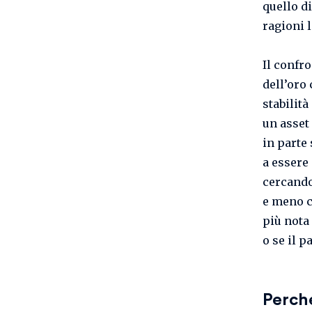
quello d
ragioni l
Il confr
dell’oro
stabilità
un asset 
in parte 
a essere
cercando
e meno co
più nota 
o se il 
Perché