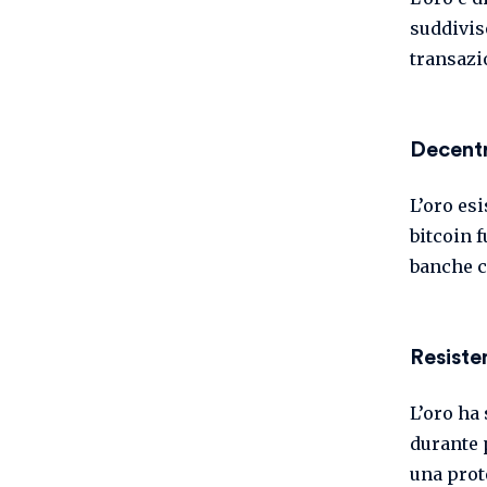
suddivis
transazi
Decentr
L’oro esi
bitcoin 
banche c
Resisten
L’oro ha
durante p
una prot