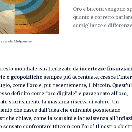
Oro e bitcoin vengono sp
quanto è corretto parlar
somiglianze e differenze 
ilizzando Midjourney
ntesto mondiale caratterizzato da
incertezze finanziari
ie e geopolitiche
sempre più accentuate, cresce l’inte
fugio, come l’oro e, più recentemente, il bitcoin. Quest’u
esso definito come “oro digitale” e paragonato all’oro,
ato storicamente la massima riserva di valore. Un
ento che nasce dall’idea che entrambi possiedano
stiche chiave, come la scarsità e la resistenza all’infla
o sensato confrontare Bitcoin con l’oro? Il nostro obiett