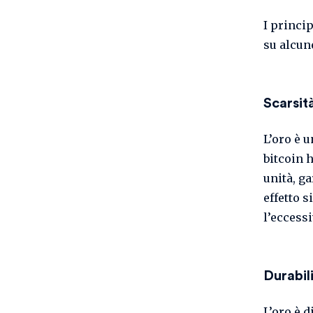
I princip
su alcun
Scarsit
L’oro è u
bitcoin 
unità, g
effetto s
l’eccessi
Durabili
L’oro è d