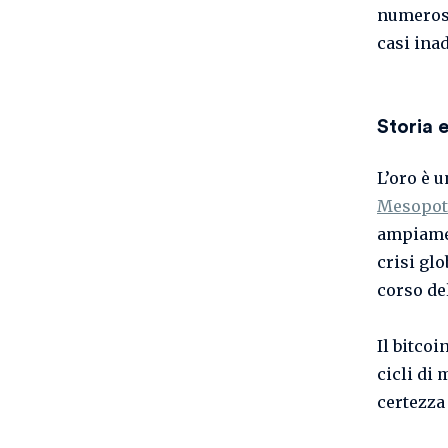
numerose 
casi ina
Storia 
L’oro è 
Mesopot
ampiamen
crisi gl
corso de
Il bitcoi
cicli di
certezza