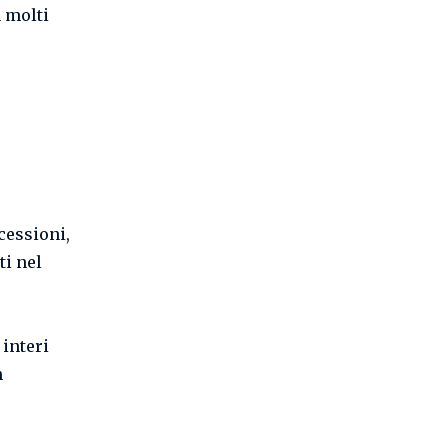
n molti
cessioni,
ti nel
 interi
n