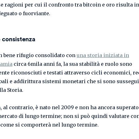
ragioni per cui il confronto tra bitcoin e oro risulta i
deguato o fuorviante.
e consistenza
un bene rifugio consolidato con
una storia iniziata in
amia
circa 6mila anni fa, la sua stabilità e ruolo sono
te riconosciuti e testati attraverso cicli economici, re
obali e addirittura sistemi monetari che si sono sussegui
lla Storia.
n, al contrario, è nato nel 2009 e non ha ancora superato
 mercato di lungo termine; non si può quindi valutare co
 come si comporterà nel lungo termine.