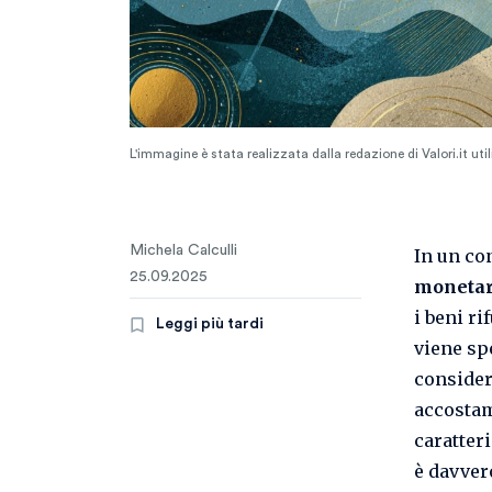
L'immagine è stata realizzata dalla redazione di Valori.it ut
Michela Calculli
In un co
25.09.2025
monetar
i beni ri
Leggi più tardi
viene sp
consider
accostam
caratteri
è davver