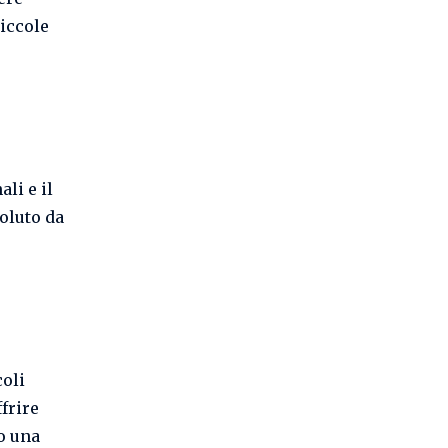
piccole
li e il
soluto da
coli
frire
do una