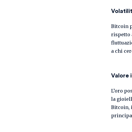
Volatili
Bitcoin 
rispetto 
fluttuaz
a chi ce
Valore 
L’oro pos
la gioiel
Bitcoin, 
principa