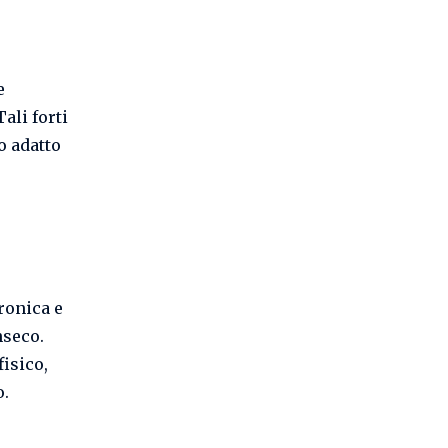
e
ali forti
o adatto
tronica e
nseco.
fisico,
o.