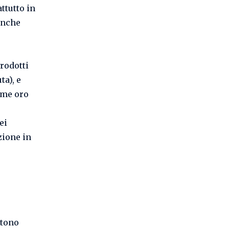
ttutto in
anche
rodotti
ta), e
come oro
ei
zione in
stono