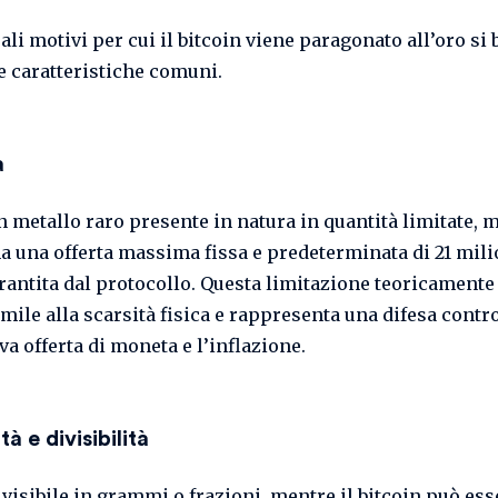
ali motivi per cui il bitcoin viene paragonato all’oro si
e caratteristiche comuni.
à
n metallo raro presente in natura in quantità limitate, m
ha una offerta massima fissa e predeterminata di 21 mili
arantita dal protocollo. Questa limitazione teoricamente
imile alla scarsità fisica e rappresenta una difesa contr
va offerta di moneta e l’inflazione.
tà e divisibilità
ivisibile in grammi o frazioni, mentre il bitcoin può ess