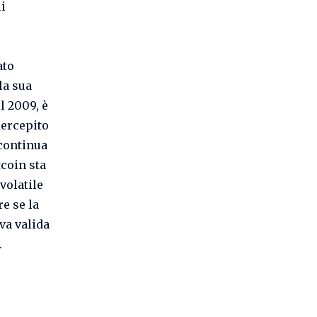
i
ato
la sua
l 2009, è
percepito
 continua
tcoin sta
volatile
e se la
va valida
.