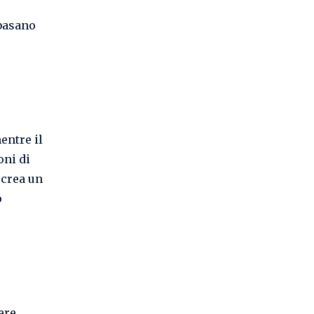
 basano
entre il
oni di
 crea un
o
ere