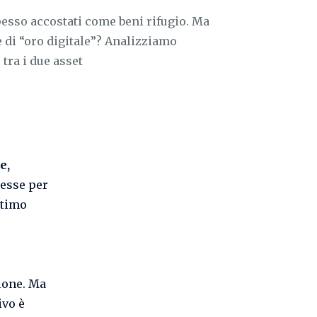
esso accostati come beni rifugio. Ma
e di “oro digitale”? Analizziamo
tra i due asset
e,
resse per
ltimo
zione. Ma
ivo è