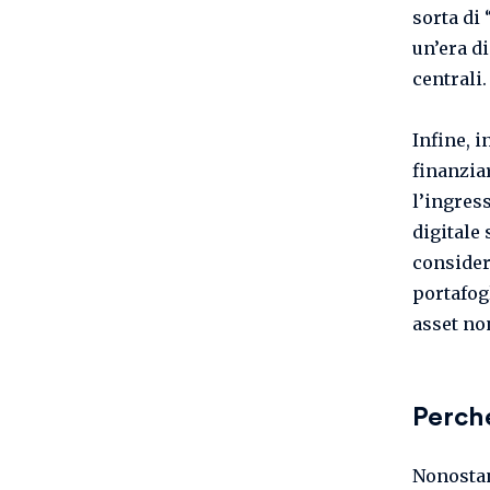
sorta di
un’era d
centrali.
Infine, 
finanzia
l’ingress
digitale 
consider
portafog
asset non
Perch
Nonostan