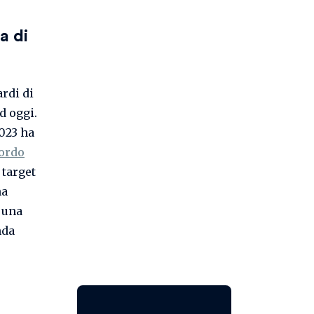
a di
ardi di
d oggi.
2023 ha
lordo
 target
na
, una
nda