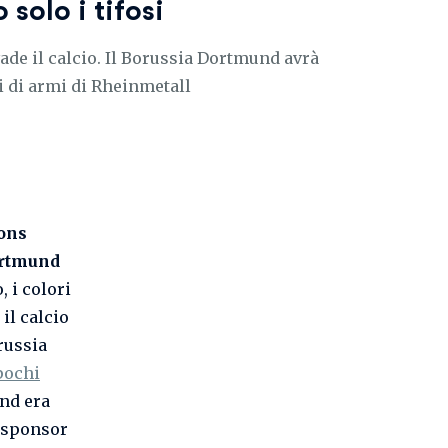
 solo i tifosi
ade il calcio. Il Borussia Dortmund avrà
 di armi di Rheinmetall
ons
ortmund
, i colori
il calcio
russia
pochi
und era
e sponsor