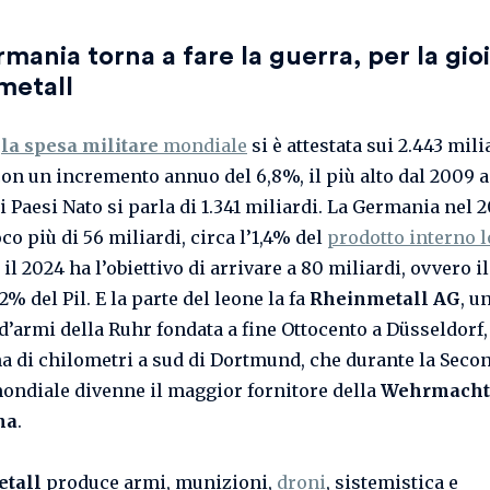
mania torna a fare la guerra, per la gioi
metall
3
la spesa militare
mondiale
si è attestata sui 2.443 mili
 con un incremento annuo del 6,8%, il più alto dal 2009 a
i Paesi Nato si parla di 1.341 miliardi. La Germania nel 
o più di 56 miliardi, circa l’1,4% del
prodotto interno 
r il 2024 ha l’obiettivo di arrivare a 80 miliardi, ovvero il
2% del Pil. E la parte del leone la fa
Rheinmetall AG
, u
 d’armi della Ruhr fondata a fine Ottocento a Düsseldorf
na di chilometri a sud di Dortmund, che durante la Seco
ondiale divenne il maggior fornitore della
Wehrmacht
na
.
tall
produce armi, munizioni,
droni
, sistemistica e