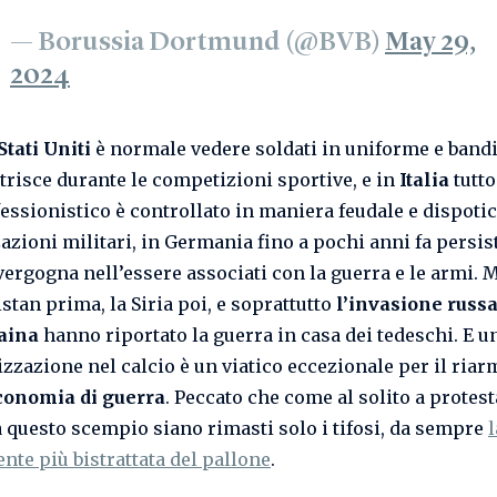
— Borussia Dortmund (@BVB)
May 29,
2024
Stati Uniti
è normale vedere soldati in uniforme e bandi
strisce durante le competizioni sportive, e in
Italia
tutto
essionistico è controllato in maniera feudale e dispotic
azioni militari, in Germania fino a pochi anni fa persis
 vergogna nell’essere associati con la guerra e le armi. 
stan prima, la Siria poi, e soprattutto
l’invasione russ
aina
hanno riportato la guerra in casa dei tedeschi. E u
zzazione nel calcio è un viatico eccezionale per il ri
economia di guerra
. Peccato che come al solito a protes
a questo scempio siano rimasti solo i tifosi, da sempre
l
te più bistrattata del pallone
.