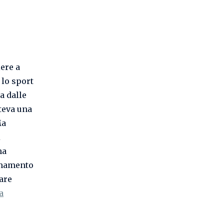
ere a
 lo sport
a dalle
teva una
Ma
a
na
armamento
tare
a