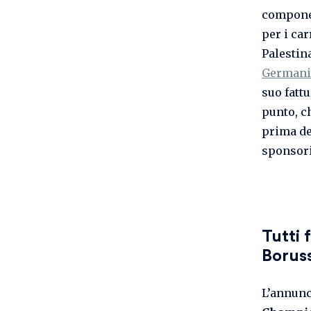
componen
per i car
Palestin
Germani
suo fattu
punto, c
prima de
sponsori
Tutti 
Borus
L’annunc