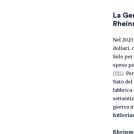
La Ger
Rhein
Nel 202
dollari,
Solo per 
speso poc
(PIL)
. Pe
Nato del 
fabbrica
settanti
guerra m
hitleria
Rheinme