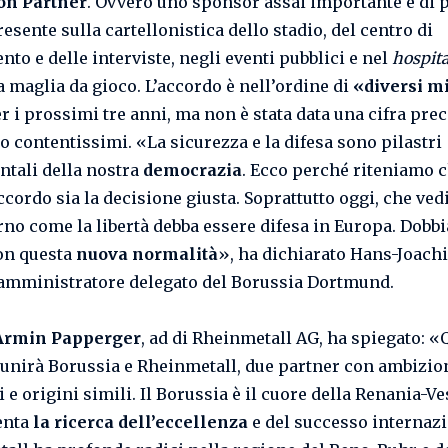
n Partner
. Ovvero uno sponsor assai importante e di 
resente sulla cartellonistica dello stadio, del centro di
to e delle interviste, negli eventi pubblici e nel
hospita
a maglia da gioco. L’accordo è nell’ordine di
«diversi mi
r i prossimi tre anni, ma non è stata data una cifra prec
 contentissimi. «La sicurezza e la difesa sono pilastri
tali della nostra
democrazia
. Ecco perché riteniamo 
ccordo sia la decisione giusta. Soprattutto oggi, che ve
rno come la libertà debba essere difesa in Europa. Dobb
con questa
nuova normalità
», ha dichiarato Hans-Joach
amministratore delegato del Borussia Dortmund.
Armin Papperger
, ad di Rheinmetall AG, ha spiegato: «
unirà Borussia e Rheinmetall, due partner con ambizion
i e origini simili. Il Borussia è il cuore della Renania-Ve
enta
la ricerca dell’eccellenza
e del successo internazi