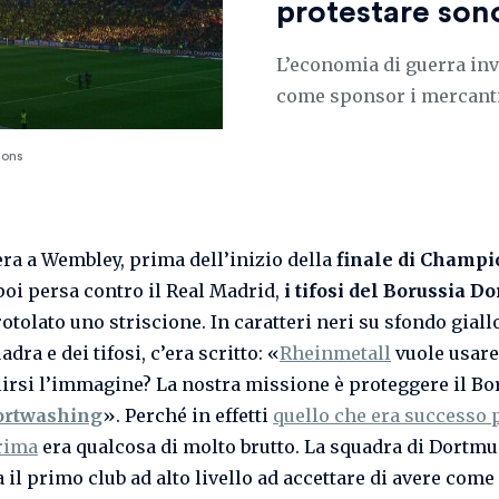
protestare sono
L’economia di guerra inv
come sponsor i mercanti
mons
era a Wembley, prima dell’inizio della
finale di Champi
oi persa contro il Real Madrid,
i tifosi
del Borussia D
tolato uno striscione. In caratteri neri su sfondo giallo
adra e dei tifosi, c’era scritto: «
Rheinmetall
vuole usare 
lirsi l’immagine? La nostra missione è proteggere il Bo
ortwashing
». Perché in effetti
quello che era successo 
rima
era qualcosa di molto brutto. La squadra di Dortm
a il primo club ad alto livello ad accettare di avere com