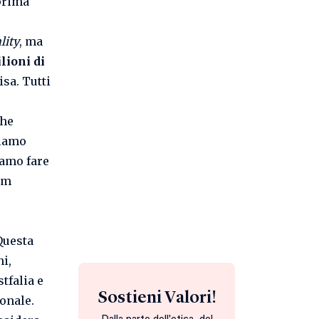
prima
lity
, ma
lioni di
isa. Tutti
che
diamo
iamo fare
im
Questa
i,
stfalia e
Sostieni Valori!
onale.