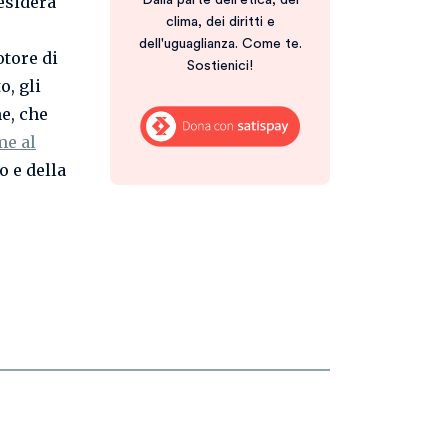
esidera
Dalla parte dell'etica, del
clima, dei diritti e
dell'uguaglianza. Come te.
otore di
Sostienici!
o, gli
e, che
e al
o e della