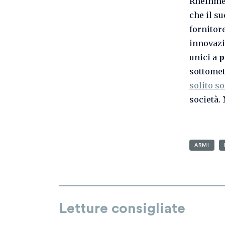
Rheinmet
che il s
fornitor
innovazio
unici a
p
sottomett
solito so
società.
ARMI
Letture consigliate