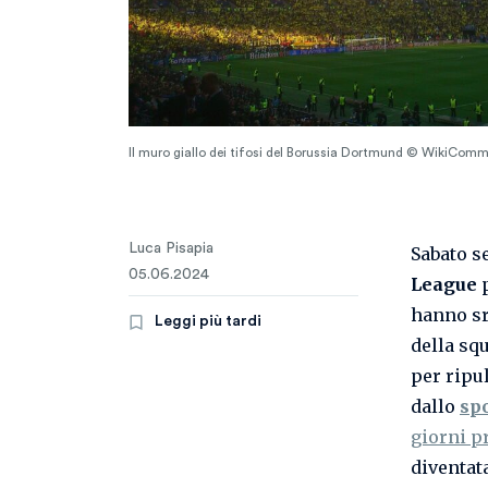
Il muro giallo dei tifosi del Borussia Dortmund © WikiCom
Luca Pisapia
Sabato s
05.06.2024
League
p
hanno sro
Leggi più tardi
della squ
per ripu
dallo
sp
giorni p
diventat