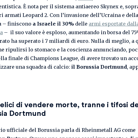
tistica. È nota per il sistema antiaereo Skynex e, sopra
ri armati Leopard 2. Con l’invasione dell’Ucraina e dell
a – finiscono
a Israele il 30%
delle
armi esportate dall
a
– il suo valore è esploso, aumentando in borsa del 75%
rato ha superato i 7 miliardi di euro. Nulla di meglio, a 
he ripulirsi lo stomaco e la coscienza annunciando, poc
lla finale di Champions League, di avere trovato un acc
zzare una squadra di calcio:
il Borussia Dortmund
, ap
felici di vendere morte, tranne i tifosi
de
sia Dortmund
io ufficiale del Borussia parla di Rheinmetall AG come