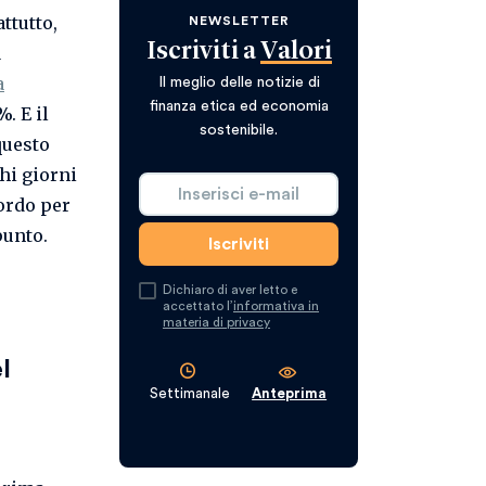
ttutto,
NEWSLETTER
Iscriviti a
Valori
a
a
Il meglio delle notizie di
finanza etica ed economia
. E il
sostenibile.
questo
hi giorni
ordo per
punto.
Dichiaro di aver letto e
accettato l’
informativa in
materia di privacy
l
Settimanale
Anteprima