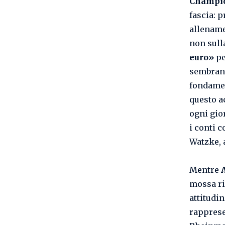
Champio
fascia: p
allenamen
non sull
euro»
pe
sembrano
fondamen
questo a
ogni gio
i conti 
Watzke, 
Mentre
mossa ri
attitudin
rappres