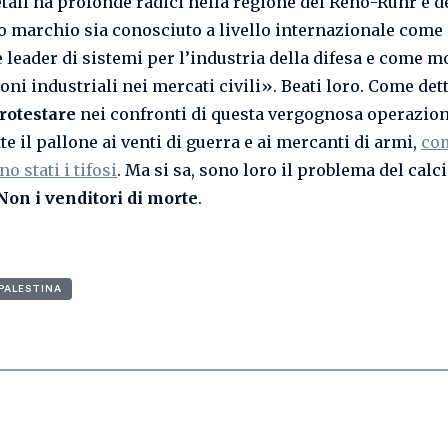
all ha profonde radici nella regione del Reno-Ruhr e d
uo marchio sia conosciuto a livello internazionale come
e leader di sistemi per l’industria della difesa e come m
ni industriali nei mercati civili». Beati loro. Come dett
rotestare
nei confronti di questa vergognosa operazion
e il pallone ai venti di guerra e ai mercanti di armi,
com
no stati i tifosi
. Ma si sa, sono loro il problema del calci
Non i venditori di morte
.
PALESTINA