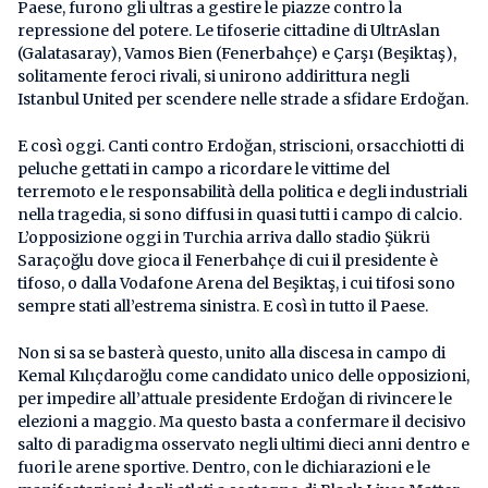
Paese, furono gli ultras a gestire le piazze contro la
repressione del potere. Le tifoserie cittadine di UltrAslan
(Galatasaray), Vamos Bien (Fenerbahçe) e Çarşı (Beşiktaş),
solitamente feroci rivali, si unirono addirittura negli
Istanbul United per scendere nelle strade a sfidare Erdoğan.
E così oggi. Canti contro Erdoğan, striscioni, orsacchiotti di
peluche gettati in campo a ricordare le vittime del
terremoto e le responsabilità della politica e degli industriali
nella tragedia, si sono diffusi in quasi tutti i campo di calcio.
L’opposizione oggi in Turchia arriva dallo stadio Şükrü
Saraçoğlu dove gioca il Fenerbahçe di cui il presidente è
tifoso, o dalla Vodafone Arena del Beşiktaş, i cui tifosi sono
sempre stati all’estrema sinistra. E così in tutto il Paese.
Non si sa se basterà questo, unito alla discesa in campo di
Kemal Kılıçdaroğlu come candidato unico delle opposizioni,
per impedire all’attuale presidente Erdoğan di rivincere le
elezioni a maggio. Ma questo basta a confermare il decisivo
salto di paradigma osservato negli ultimi dieci anni dentro e
fuori le arene sportive. Dentro, con le dichiarazioni e le