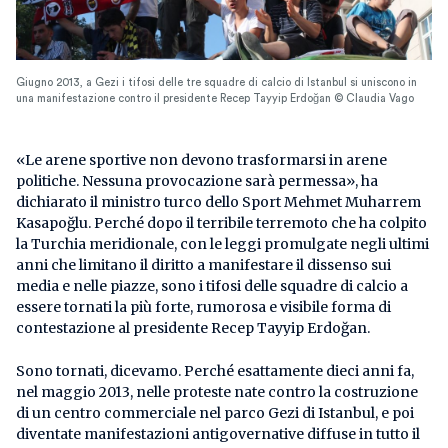
Giugno 2013, a Gezi i tifosi delle tre squadre di calcio di Istanbul si uniscono in
una manifestazione contro il presidente Recep Tayyip Erdoğan © Claudia Vago
«Le arene sportive non devono trasformarsi in arene
politiche. Nessuna provocazione sarà permessa», ha
dichiarato il ministro turco dello Sport Mehmet Muharrem
Kasapoğlu. Perché dopo il terribile terremoto che ha colpito
la Turchia meridionale, con le leggi promulgate negli ultimi
anni che limitano il diritto a manifestare il dissenso sui
media e nelle piazze, sono i tifosi delle squadre di calcio a
essere tornati la più forte, rumorosa e visibile forma di
contestazione al presidente Recep Tayyip Erdoğan.
Sono tornati, dicevamo. Perché esattamente dieci anni fa,
nel maggio 2013, nelle proteste nate contro la costruzione
di un centro commerciale nel parco Gezi di Istanbul, e poi
diventate manifestazioni antigovernative diffuse in tutto il