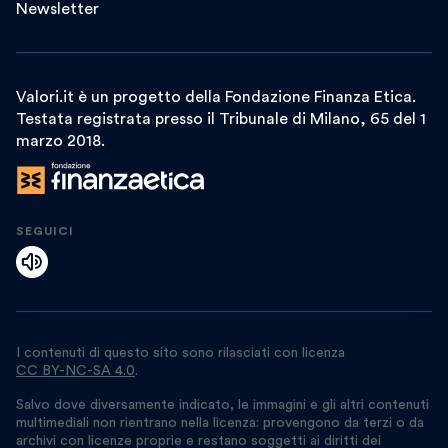
Newsletter
Valori.it è un progetto della Fondazione Finanza Etica.
Testata registrata presso il Tribunale di Milano, 65 del 1
marzo 2018.
SEGUICI
I contenuti di questo sito sono rilasciati con licenza
CC BY-NC-SA 4.0
.
Salvo dove diversamente indicato, le immagini e gli altri contenuti
multimediali non rientrano nella licenza: provengono da terzi o da
archivi con licenze proprie e restano soggetti ai diritti dei