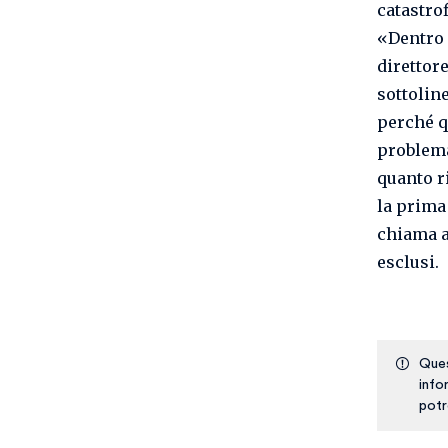
catastro
«Dentro 
direttore
sottolin
perché q
problema 
quanto r
la prima 
chiama a
esclusi.
Ques
info
potr