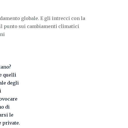
ldamento globale. E gli intrecci con la
il punto sui cambiamenti climatici
ini
tano?
e quelli
ale degli
i
rovocare
no di
rsi le
 private.