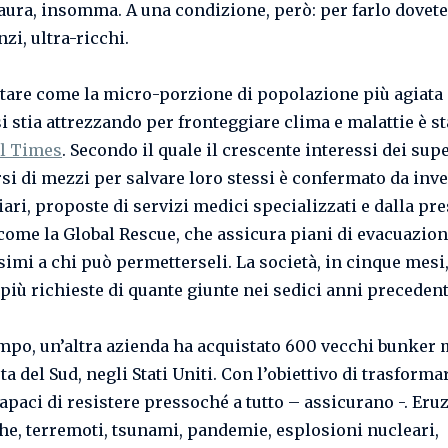
aura, insomma. A una condizione, però: per farlo dovete
nzi, ultra-ricchi.
tare come la micro-porzione di popolazione più agiata 
si stia attrezzando per fronteggiare clima e malattie è s
l Times
. Secondo il quale il crescente interessi dei sup
rsi di mezzi per salvare loro stessi è confermato da inv
ari, proposte di servizi medici specializzati e dalla pr
come la Global Rescue, che assicura piani di evacuazio
simi a chi può permetterseli. La società, in cinque mesi
 più richieste di quante giunte nei sedici anni precedent
mpo, un’altra azienda ha acquistato 600 vecchi bunker m
a del Sud, negli Stati Uniti. Con l’obiettivo di trasformar
capaci di resistere pressoché a tutto – assicurano -. Eru
he, terremoti, tsunami, pandemie, esplosioni nucleari,