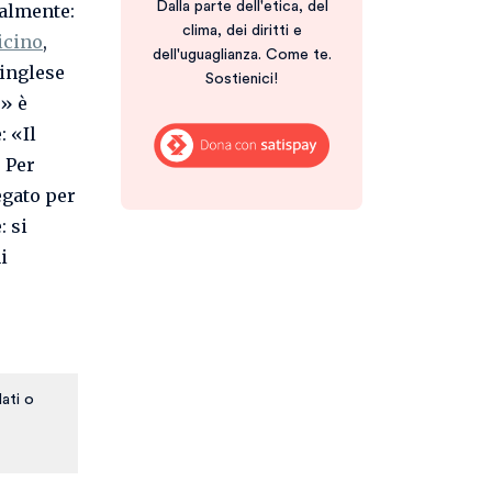
Dalla parte dell'etica, del
ralmente:
clima, dei diritti e
icino
,
dell'uguaglianza. Come te.
 inglese
Sostienici!
» è
: «Il
. Per
egato per
: si
i
ati o