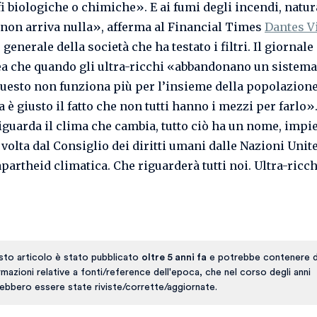
fi biologiche o chimiche». E ai fumi degli incendi, natu
non arriva nulla», afferma al Financial Times
Dantes V
 generale della società che ha testato i filtri. Il giornale
ea che quando gli ultra-ricchi «abbandonano un sistema
uesto non funziona più per l’insieme della popolazione
è giusto il fatto che non tutti hanno i mezzi per farlo»
iguarda il clima che cambia, tutto ciò ha un nome, impi
volta dal Consiglio dei diritti umani dalle Nazioni Unite
partheid climatica. Che riguarderà tutti noi. Ultra-ricch
to articolo è stato pubblicato
oltre 5 anni fa
e potrebbe contenere d
rmazioni relative a fonti/reference dell'epoca, che nel corso degli anni
ebbero essere state riviste/corrette/aggiornate.