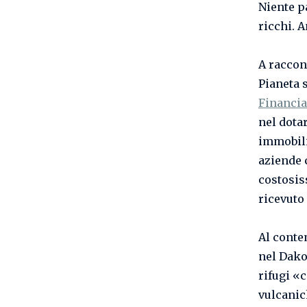
Niente p
ricchi. A
A raccon
Pianeta 
Financia
nel dota
immobili
aziende 
costosis
ricevuto
Al conte
nel Dakot
rifugi «
vulcanic