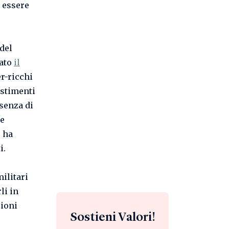
 essere
del
tato
il
er-ricchi
estimenti
esenza di
ne
, ha
i.
ilitari
li in
zioni
Sostieni Valori!