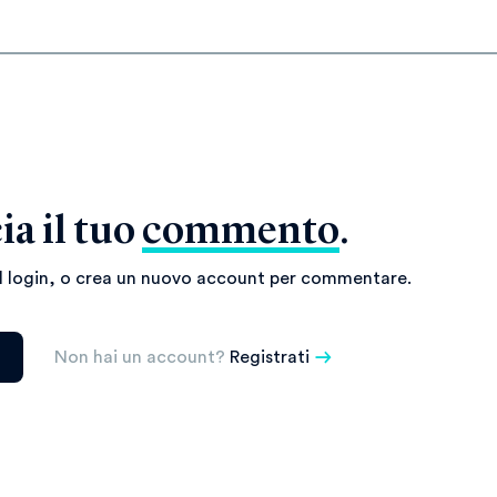
ia il tuo
commento
.
il login, o crea un nuovo account per commentare.
Non hai un account?
Registrati