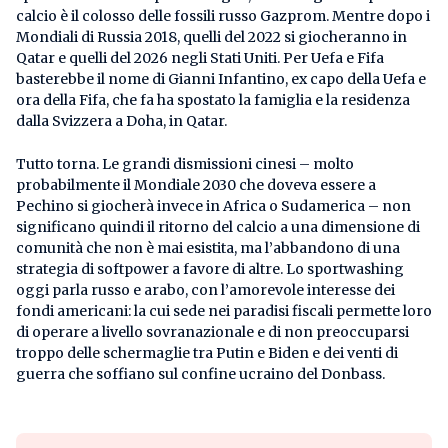
calcio è il colosso delle fossili russo Gazprom. Mentre dopo i
Mondiali di Russia 2018, quelli del 2022 si giocheranno in
Qatar e quelli del 2026 negli Stati Uniti. Per Uefa e Fifa
basterebbe il nome di Gianni Infantino, ex capo della Uefa e
ora della Fifa, che fa ha spostato la famiglia e la residenza
dalla Svizzera a Doha, in Qatar.
Tutto torna. Le grandi dismissioni cinesi – molto
probabilmente il Mondiale 2030 che doveva essere a
Pechino si giocherà invece in Africa o Sudamerica – non
significano quindi il ritorno del calcio a una dimensione di
comunità che non è mai esistita, ma l’abbandono di una
strategia di softpower a favore di altre. Lo sportwashing
oggi parla russo e arabo, con l’amorevole interesse dei
fondi americani: la cui sede nei paradisi fiscali permette loro
di operare a livello sovranazionale e di non preoccuparsi
troppo delle schermaglie tra Putin e Biden e dei venti di
guerra che soffiano sul confine ucraino del Donbass.