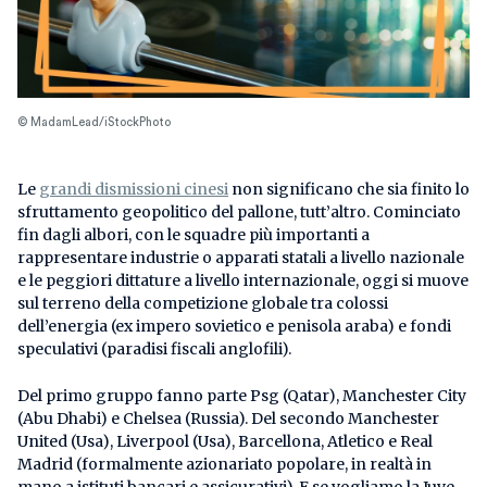
© MadamLead/iStockPhoto
Le
grandi dismissioni cinesi
non significano che sia finito lo
sfruttamento geopolitico del pallone, tutt’altro. Cominciato
fin dagli albori, con le squadre più importanti a
rappresentare industrie o apparati statali a livello nazionale
e le peggiori dittature a livello internazionale, oggi si muove
sul terreno della competizione globale tra colossi
dell’energia (ex impero sovietico e penisola araba) e fondi
speculativi (paradisi fiscali anglofili).
Del primo gruppo fanno parte Psg (Qatar), Manchester City
(Abu Dhabi) e Chelsea (Russia). Del secondo Manchester
United (Usa), Liverpool (Usa), Barcellona, Atletico e Real
Madrid (formalmente azionariato popolare, in realtà in
mano a istituti bancari e assicurativi). E se vogliamo la Juve,