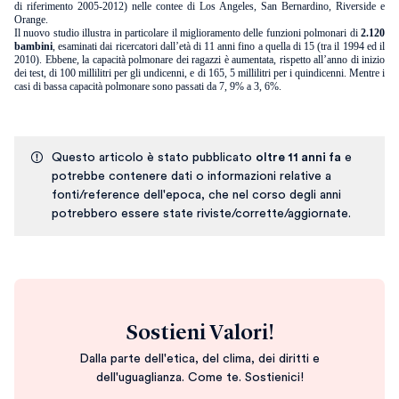
di riferimento 2005-2012) nelle contee di Los Angeles, San Bernardino, Riverside e
Orange.
Il nuovo studio illustra in particolare il miglioramento delle funzioni polmonari di
2.120
bambini
, esaminati dai ricercatori dall’età di 11 anni fino a quella di 15 (tra il 1994 ed il
2010). Ebbene, la capacità polmonare dei ragazzi è aumentata, rispetto all’anno di inizio
dei test, di 100 millilitri per gli undicenni, e di 165, 5 millilitri per i quindicenni. Mentre i
casi di bassa capacità polmonare sono passati da 7, 9% a 3, 6%.
Questo articolo è stato pubblicato
oltre 11 anni fa
e
potrebbe contenere dati o informazioni relative a
fonti/reference dell'epoca, che nel corso degli anni
potrebbero essere state riviste/corrette/aggiornate.
Sostieni Valori!
Dalla parte dell'etica, del clima, dei diritti e
dell'uguaglianza. Come te. Sostienici!