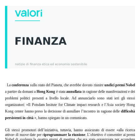
La
conferenza
sullo stato del Pianeta, che avrebbe dovuto riunire
undici premi Nobel
a partire da domani a
Hong Kong
è stata
annullata
in ragione delle manifestazioni e dei
problemi politici presenti a livello locale. Ad annunciarlo sono stati ieri gli stessi
organizzatori: «Il Potsdam Insitute for Climate impact research e l’Asia society Hong
Kong center hanno preso la decisione di annullare l’incontro in ragione delle
difficoltà
persistenti in città
», hanno spiegato in un comunicato.
Gli stessi promotori dell’iniziativa, tuttavia, hanno assicurato di essere «alla ricerca
attiva» di nuove date per r
iprogrammare la riunione
. L’obiettivo è consentire ai premi
Nobel di svolgere la quattro giorni di meeting che era stata organizzata per accendere