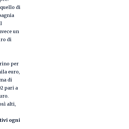
 quello di
mpagnia
l
nvece un
ro di
rino per
ila euro,
ma di
2 pari a
uro.
ì alti,
tivi ogni