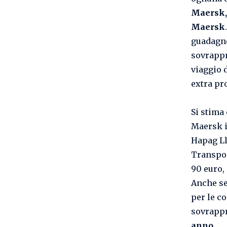
Maersk,
Maersk
guadagner
sovrappr
viaggio 
extra pro
Si stima
Maersk i
Hapag Ll
Transpor
90 euro, 
Anche se
per le c
sovrappr
anno
.