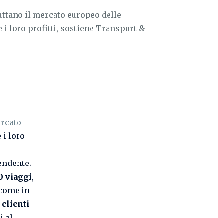
ttano il mercato europeo delle
i loro profitti, sostiene Transport &
rcato
i loro
endente.
0 viaggi
,
 come in
 clienti
i al