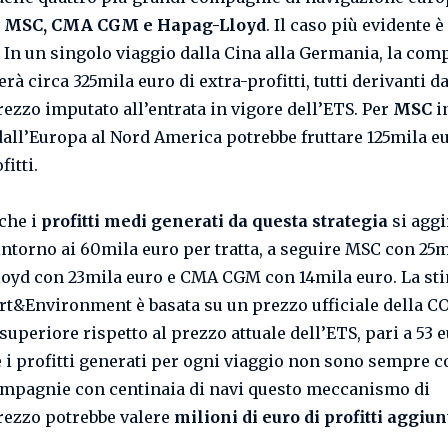
 MSC, CMA CGM e Hapag-Lloyd
. Il caso più evidente è
. In un singolo viaggio dalla Cina alla Germania, la co
à circa 325mila euro di extra-profitti, tutti derivanti da
ezzo imputato all’entrata in vigore dell’ETS. Per
MSC
i
dall’Europa al Nord America potrebbe fruttare 125mila eu
fitti.
 che i
profitti medi generati da questa strategia
si aggi
ntorno ai 60mila euro per tratta, a seguire MSC con 25m
oyd con 23mila euro e CMA CGM con 14mila euro. La sti
t&Environment è basata su un prezzo ufficiale della CO
superiore rispetto al prezzo attuale dell’ETS, pari a 53 e
 i profitti generati per ogni viaggio non sono sempre cos
ompagnie con centinaia di navi questo meccanismo di
ezzo potrebbe valere
milioni di euro di profitti aggiun