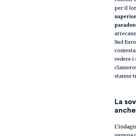
per il l
superio
parados
arrecano 
Sud Euro
contesta
vedere i 
clamoros
stanno t
La sov
anche 
L’indagi
ognuna d