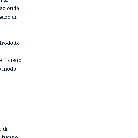
’azienda
euro di
trodotte
e il costo
to modo
o di
ne hanno