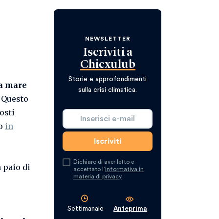
NEWSLETTER
Iscriviti a
Chicxulub
Storie e approfondimenti
ia mare
sulla crisi climatica.
. Questo
osti
to
in
Dichiaro di aver letto e
 paio di
accettato l’
informativa in
materia di privacy
Settimanale
Anteprima