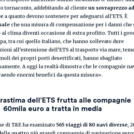
oro tornaconto, addebitando al cliente
un sovraprezzo ad
re
a quanto devono sostenere per adeguarsi all’ETS. È
sale
che una misura di compensazione per i danni che 
al clima diventi occasione di extra profitto. Tutti i gov
pa, tra cui quello italiano, che hanno sollevato dure
zioni all’estensione dell’ETS al trasporto via mare, tem
moli dei propri porti desertificati, hanno sbagliato
amente. A oggi la realtà dimostra che le compagnie na
raendo enormi benefici da questa misura».
rastima dell’ETS frutta alle compagnie
60mila euro a tratta in media
ne di T&E ha esaminato
565 viaggi di 80 navi diverse
, 
elle quattro più grandi compagnie di navigazione euro