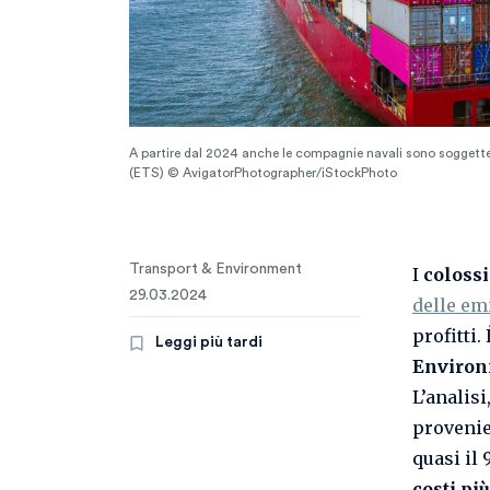
A partire dal 2024 anche le compagnie navali sono soggette
(ETS) © AvigatorPhotographer/iStockPhoto
Transport & Environment
I
colossi
29.03.2024
delle em
profitti
Leggi più tardi
Environ
L’analis
provenie
quasi il
costi più