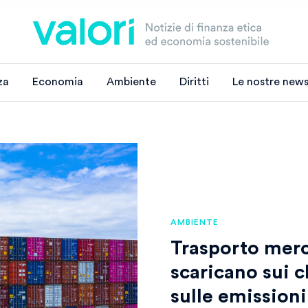
za
Economia
Ambiente
Diritti
Le nostre news
AMBIENTE
Trasporto merc
scaricano sui c
sulle emissioni