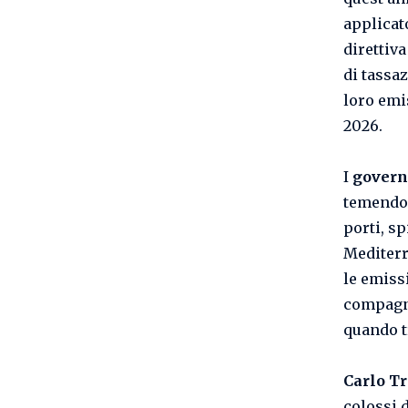
applicat
direttiv
di tassa
loro emi
2026.
I
govern
temendo 
porti, s
Mediterr
le emiss
compagni
quando t
Carlo Tr
colossi 