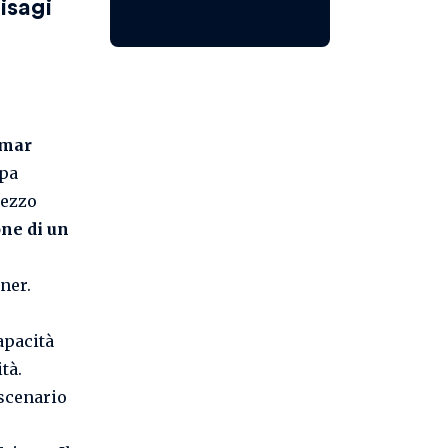
isagi
 mar
opa
rezzo
ne di un
ner.
apacità
tà.
 scenario