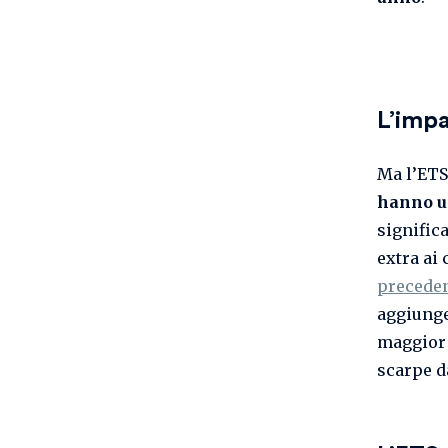
L’impa
Ma l’ETS
hanno un
signific
extra ai
preceden
aggiunge
maggior 
scarpe d