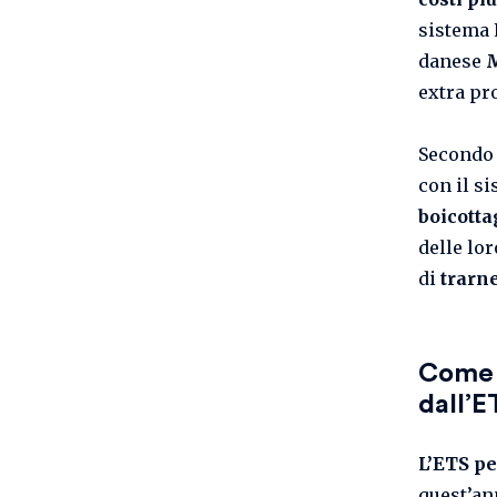
sistema 
danese
extra pro
Secondo 
con il s
boicotta
delle lo
di
trarn
Come
dall’E
L’ETS pe
quest’an