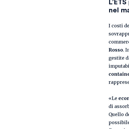
L’ETS 
nel m
I costi d
sovrappre
commerc
Rosso
. 
gestite 
imputabi
contain
rappres
«Le
econ
di assorb
Quello d
possibil