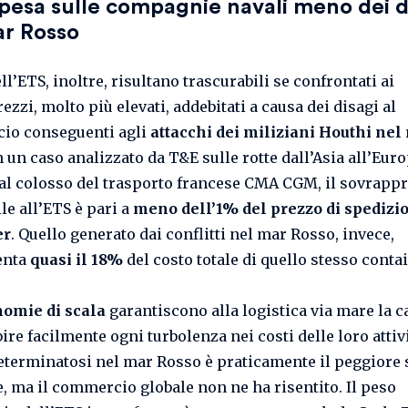
pesa sulle compagnie navali meno dei d
ar Rosso
ell’ETS, inoltre, risultano trascurabili se confrontati ai
zzi, molto più elevati, addebitati a causa dei disagi al
io conseguenti agli
attacchi dei miliziani Houthi nel
In un caso analizzato da T&E sulle rotte dall’Asia all’Eur
dal colosso del trasporto francese CMA CGM, il sovrapp
le all’ETS è pari a
meno dell’1% del prezzo di spedizio
er
. Quello generato dai conflitti nel mar Rosso, invece,
enta
quasi il 18%
del costo totale di quello stesso contai
omie di scala
garantiscono alla logistica via mare la c
ire facilmente ogni turbolenza nei costi delle loro attivi
eterminatosi nel mar Rosso è praticamente il peggiore
e, ma il commercio globale non ne ha risentito. Il peso