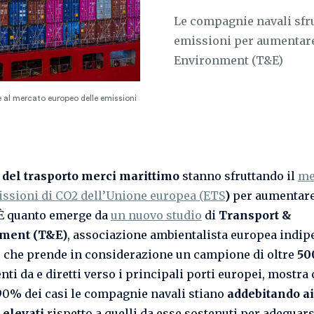
Le compagnie navali sfru
emissioni per aumentare 
Environment (T&E)
 al mercato europeo delle emissioni
 del trasporto merci marittimo
stanno sfruttando il
me
issioni di CO2 dell’Unione europea (ETS
)
per aumentare 
. È quanto emerge da
un nuovo studio
di
Transport &
ment (T&E)
, associazione ambientalista europea indip
i, che prende in considerazione un campione di oltre
50
nti da e diretti verso i principali porti europei, mostra
 90% dei casi le compagnie navali stiano
addebitando ai
 elevati
rispetto a quelli da esse sostenuti per adeguars