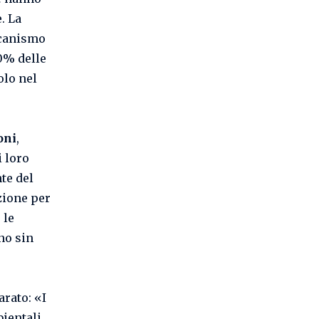
. La
ccanismo
40% delle
olo nel
oni
,
i loro
te del
zione per
 le
no sin
arato: «I
bientali