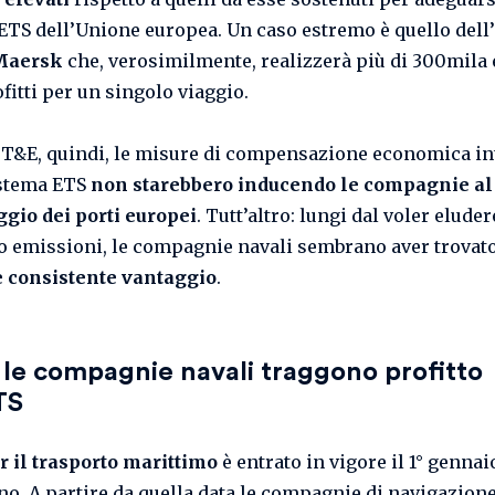
ETS dell’Unione europea. Un caso estremo è quello dell
Maersk
che, verosimilmente, realizzerà più di 300mila 
fitti per un singolo viaggio.
T&E, quindi, le misure di compensazione economica in
istema ETS
non starebbero inducendo le compagnie al
ggio dei porti europei
. Tutt’altro: lungi dal voler eluder
ro emissioni, le compagnie navali sembrano aver trova
e consistente vantaggio
.
le compagnie navali traggono profitto
TS
r il trasporto marittimo
è entrato in vigore il 1° gennai
no. A partire da quella data le compagnie di navigazio