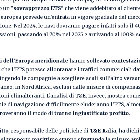
o un “
sovrapprezzo ETS
” che viene addebitato al cliente
a europea prevede un’entrata in vigore graduale del me
zione. Nel 2024, le navi dovranno pagare infatti solo il 
ssioni, passando al 70% nel 2025 e arrivando al 100% s
i dell’Europa meridionale
hanno sollevato
contestazi
che l’ETS potesse allontanare i traffici commerciali da
pingendo le compagnie a scegliere scali sull’altro versan
aneo, in Nord Africa, esclusi dalle misure di compensa
ioni climalteranti. L’analisi di T&E, invece, mostra come
e di navigazione difficilmente eluderanno l’ETS, alme
roveranno il modo di
trarne ingiustificato profitto
.
itto
, responsabile delle politiche di
T&E Italia
, ha dichi
del trasporto marittimo stanno sfruttando le misure am