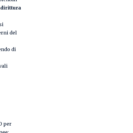
dirittura
si
erni del
endo di
vali
20 per
pee: