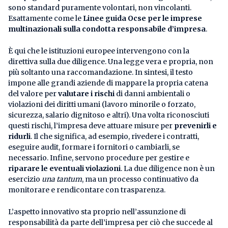
sono standard puramente volontari, non vincolanti.
Esattamente come le
Linee guida Ocse per le imprese
multinazionali sulla condotta responsabile d’impresa
.
È qui che le istituzioni europee intervengono con la
direttiva sulla due diligence. Una legge vera e propria, non
più soltanto una raccomandazione. In sintesi, il testo
impone alle grandi aziende di mappare la propria catena
del valore per
valutare i rischi
di danni ambientali o
violazioni dei diritti umani (lavoro minorile o forzato,
sicurezza, salario dignitoso e altri). Una volta riconosciuti
questi rischi, l’impresa deve attuare misure per
prevenirli e
ridurli
. Il che significa, ad esempio, rivedere i contratti,
eseguire audit, formare i fornitori o cambiarli, se
necessario. Infine, servono procedure per gestire e
riparare le eventuali violazioni
. La due diligence non è un
esercizio
una tantum
, ma un processo continuativo da
monitorare e rendicontare con trasparenza.
L’aspetto innovativo sta proprio nell’assunzione di
responsabilità da parte dell’impresa per ciò che succede al