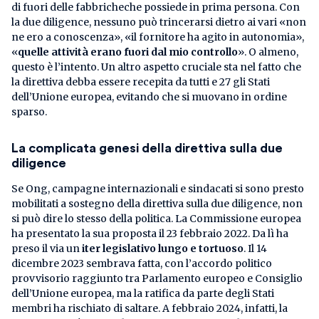
di fuori delle fabbricheche possiede in prima persona. Con
la due diligence, nessuno può trincerarsi dietro ai vari «non
ne ero a conoscenza», «il fornitore ha agito in autonomia»,
«
quelle attività erano fuori dal mio controllo
». O almeno,
questo è l’intento. Un altro aspetto cruciale sta nel fatto che
la direttiva debba essere recepita da tutti e 27 gli Stati
dell’Unione europea, evitando che si muovano in ordine
sparso.
La complicata genesi della direttiva sulla due
diligence
Se Ong, campagne internazionali e sindacati si sono presto
mobilitati a sostegno della direttiva sulla due diligence, non
si può dire lo stesso della politica. La Commissione europea
ha presentato la sua proposta il 23 febbraio 2022. Da lì ha
preso il via un
iter legislativo lungo e tortuoso
. Il 14
dicembre 2023 sembrava fatta, con l’accordo politico
provvisorio raggiunto tra Parlamento europeo e Consiglio
dell’Unione europea, ma la ratifica da parte degli Stati
membri ha rischiato di saltare. A febbraio 2024, infatti, la