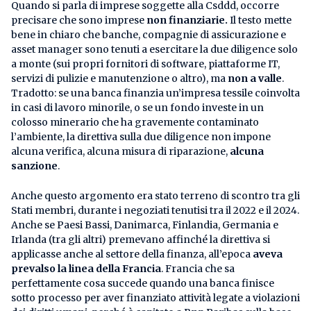
Quando si parla di imprese soggette alla Csddd, occorre
precisare che sono imprese
non finanziarie.
Il testo mette
bene in chiaro che banche, compagnie di assicurazione e
asset manager sono tenuti a esercitare la due diligence solo
a monte (sui propri fornitori di software, piattaforme IT,
servizi di pulizie e manutenzione o altro), ma
non a valle
.
Tradotto: se una banca finanzia un’impresa tessile coinvolta
in casi di lavoro minorile, o se un fondo investe in un
colosso minerario che ha gravemente contaminato
l’ambiente, la direttiva sulla due diligence non impone
alcuna verifica, alcuna misura di riparazione,
alcuna
sanzione
.
Anche questo argomento era stato terreno di scontro tra gli
Stati membri, durante i negoziati tenutisi tra il 2022 e il 2024.
Anche se Paesi Bassi, Danimarca, Finlandia, Germania e
Irlanda (tra gli altri) premevano affinché la direttiva si
applicasse anche al settore della finanza, all’epoca
aveva
prevalso la linea della Francia
. Francia che sa
perfettamente cosa succede quando una banca finisce
sotto processo per aver finanziato attività legate a violazioni