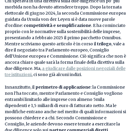
Chi sperava in una direttiva sulla due diligence un po’ più
morbida non ha dovuto attendere troppo. Dopo la tornata
elettorale di giugno 2024, la seconda Commissione europea
guidata da Ursula von der Leyen si è data nuove parole
d’ordine:
competitività e semplificazione
. E ha cominciato
proprio con le normative sulla sostenibilità delle imprese,
presentando a febbraio 2025 il primo pacchetto Omnibus.
Mentre scriviamo questo articolo è in corso il
trilogo
, vale a
dire il negoziato tra Parlamento europeo, Consiglio
dell’Unione europea e Commissione. Ciò significa che non è
ancora chiaro quale sarà la forma finale della direttiva sulla
due diligence. Ma,
a giudicare dalle posizioni negoziali delle
tre istituzioni
, ci sono già alcuni indizi.
Innanzitutto, il
perimetro di applicazione
: la Commissione
non l’ha toccato, mentre Parlamento e Consiglio vogliono
entrambi limitarlo alle imprese con almeno 5mila
dipendenti e 1,5 miliardi di euro di fatturato netto. Ma le
modifiche entrano anche nel merito di quali informazioni si
possono chiedere e a chi. Secondo Commissione e
Consiglio, le aziende devono essere tenute a esercitare la
due diligence solo sui
partner commerciali diretti
,