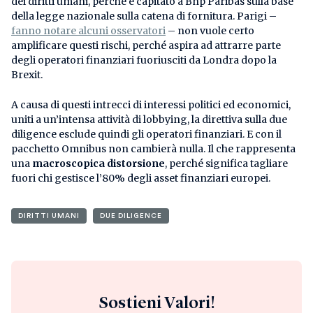
dei diritti umani, perché è capitato a Bnp Paribas sulla base
della legge nazionale sulla catena di fornitura. Parigi –
fanno notare alcuni osservatori
– non vuole certo
amplificare questi rischi, perché aspira ad attrarre parte
degli operatori finanziari fuoriusciti da Londra dopo la
Brexit.
A causa di questi intrecci di interessi politici ed economici,
uniti a un’intensa attività di lobbying, la direttiva sulla due
diligence esclude quindi gli operatori finanziari. E con il
pacchetto Omnibus non cambierà nulla. Il che rappresenta
una
macroscopica distorsione
, perché significa tagliare
fuori chi gestisce l’80% degli asset finanziari europei.
DIRITTI UMANI
DUE DILIGENCE
Sostieni Valori!