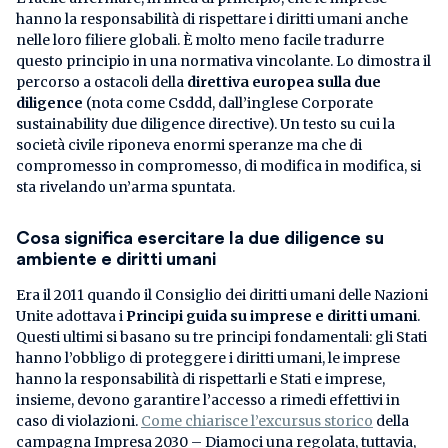
hanno la responsabilità di rispettare i diritti umani anche
nelle loro filiere globali. È molto meno facile tradurre
questo principio in una normativa vincolante. Lo dimostra il
percorso a ostacoli della
direttiva europea sulla due
diligence
(nota come Csddd, dall’inglese Corporate
sustainability due diligence directive). Un testo su cui la
società civile riponeva enormi speranze ma che di
compromesso in compromesso, di modifica in modifica, si
sta rivelando un’arma spuntata.
Cosa significa esercitare la due diligence su
ambiente e diritti umani
Era il 2011 quando il Consiglio dei diritti umani delle Nazioni
Unite adottava i
Principi guida su imprese e diritti umani
.
Questi ultimi si basano su tre principi fondamentali: gli Stati
hanno l’obbligo di proteggere i diritti umani, le imprese
hanno la responsabilità di rispettarli e Stati e imprese,
insieme, devono garantire l’accesso a rimedi effettivi in
caso di violazioni.
Come chiarisce l’excursus storico
della
campagna Impresa 2030 – Diamoci una regolata, tuttavia,