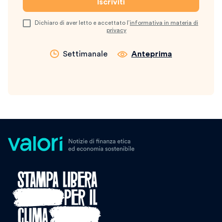
Dichiaro di aver letto e accettato l’
informativa in materia di
privacy
Settimanale
Anteprima