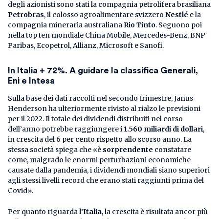
degli azionisti sono stati la compagnia petrolifera brasiliana
Petrobras
, il colosso agroalimentare svizzero
Nestlé
e la
compagnia mineraria australiana
Rio Tinto
. Seguono poi
nella top ten mondiale China Mobile, Mercedes-Benz, BNP
Paribas, Ecopetrol, Allianz, Microsoft e Sanofi.
In Italia + 72%. A guidare la classifica Generali,
Eni e Intesa
Sulla base dei dati raccolti nel secondo trimestre, Janus
Henderson ha ulteriormente rivisto al rialzo le previsioni
per il 2022. Il totale dei dividendi distribuiti nel corso
dell’anno potrebbe raggiungere
i 1.560 miliardi di dollari
,
in crescita del 6 per cento rispetto allo scorso anno. La
stessa società spiega che «è
sorprendente
constatare
come, malgrado le enormi perturbazioni economiche
causate dalla pandemia, i dividendi mondiali siano superiori
agli stessi livelli record che erano stati raggiunti prima del
Covid».
Per quanto riguarda
l’Italia
, la crescita è risultata ancor più