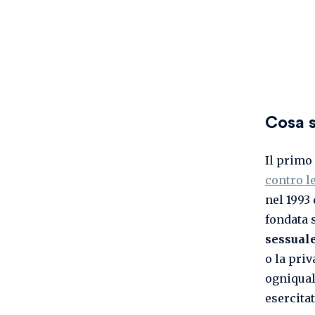
Cosa s
Il primo
contro l
nel 1993
fondata 
sessuale
o la priv
ogniqual
esercitat