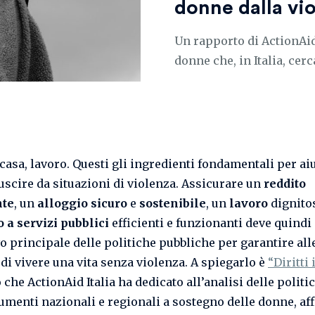
donne dalla vi
Un rapporto di ActionAid
donne che, in Italia, cer
casa, lavoro. Questi gli ingredienti fondamentali per aiu
uscire da situazioni di violenza. Assicurare un
reddito
nte
, un
alloggio sicuro
e
sostenibile
, un
lavoro
dignito
 a servizi pubblici
efficienti e funzionanti deve quindi
ivo principale delle politiche pubbliche per garantire al
o di vivere una vita senza violenza. A spiegarlo è
“Diritti 
che ActionAid Italia ha dedicato all’analisi delle politi
rumenti nazionali e regionali a sostegno delle donne, af