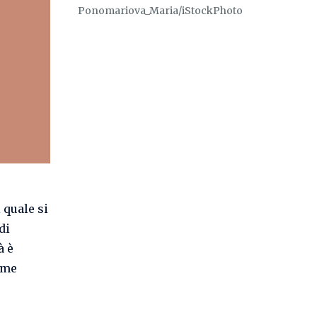
Ponomariova_Maria/iStockPhoto
 quale si
di
à è
ome