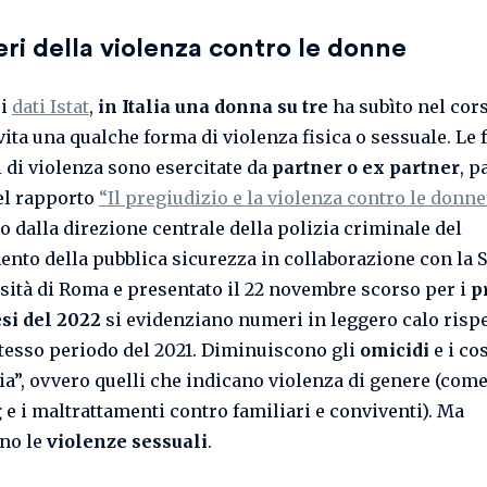
ri della violenza contro le donne
 i
dati Istat
,
in Italia una donna su tre
ha subìto nel cors
vita una qualche forma di violenza fisica o sessuale. Le
i di violenza sono esercitate da
partner o ex partner
, p
el rapporto
“Il pregiudizio e la violenza contro le donne
o dalla direzione centrale della polizia criminale del
ento della pubblica sicurezza in collaborazione con la 
sità di Roma e presentato il 22 novembre scorso per i
p
si del 2022
si evidenziano numeri in leggero calo risp
 stesso periodo del 2021. Diminuiscono gli
omicidi
e i co
pia”, ovvero quelli che indicano violenza di genere (come
g
e i maltrattamenti contro familiari e conviventi). Ma
no le
violenze sessuali
.