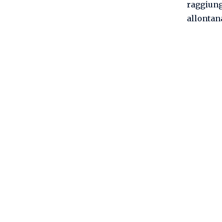
raggiung
allontan