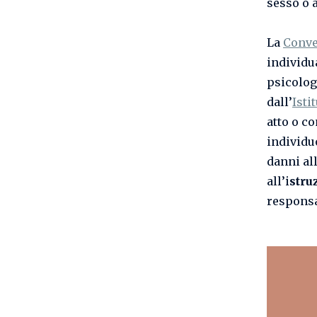
sesso o 
La
Conve
individua
psicolog
dall’
Isti
atto o 
individu
danni all
all’i
stru
responsa