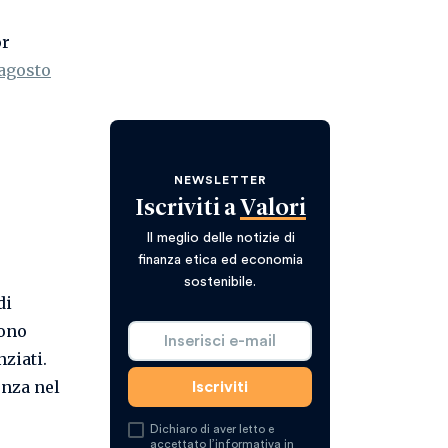
or
 agosto
NEWSLETTER
Iscriviti a
Valori
Il meglio delle notizie di
finanza etica ed economia
sostenibile.
di
sono
nziati.
enza nel
Dichiaro di aver letto e
accettato l’
informativa in