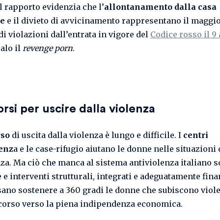
il rapporto evidenzia che l’
allontanamento dalla casa
re
e il divieto di avvicinamento rappresentano il maggi
i violazioni dall’entrata in vigore del
Codice rosso il 9
calo il
revenge porn
.
orsi per uscire dalla violenza
rso
di uscita dalla violenza è lungo e difficile. I
centri
lenz
a e le case-rifugio aiutano le donne nelle situazioni 
a. Ma ciò che manca al sistema antiviolenza italiano 
 e interventi strutturali, integrati e adeguatamente fina
ano sostenere a 360 gradi le donne che subiscono viol
corso verso la piena indipendenza economica.