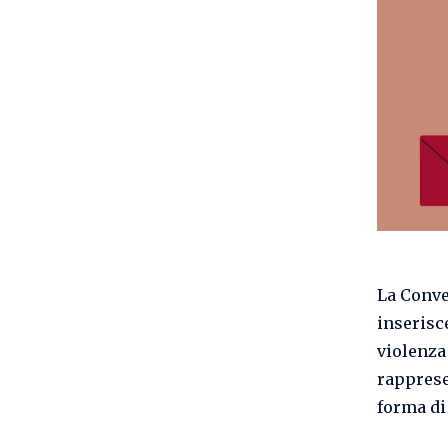
La Conve
inserisce
violenza
rapprese
forma d