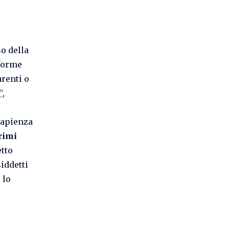
o della
 forme
arenti o
”
,
Sapienza
rimi
etto
siddetti
 lo