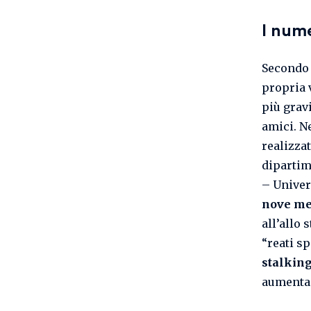
I nume
Secondo
propria 
più grav
amici. N
realizzat
dipartim
– Univer
nove me
all’allo
“reati s
stalkin
aumenta