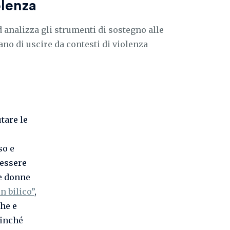
olenza
 analizza gli strumenti di sostegno alle
cano di uscire da contesti di violenza
tare le
so e
 essere
le donne
in bilico”
,
che e
finché