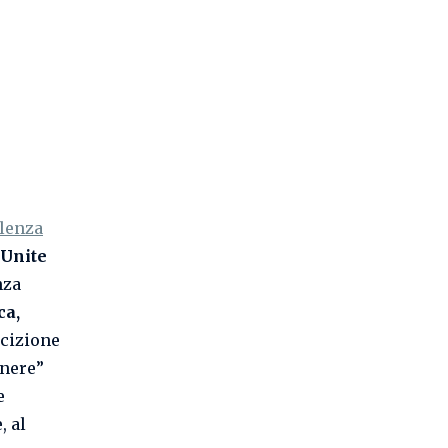
olenza
 Unite
nza
ca,
rcizione
enere”
e
, al