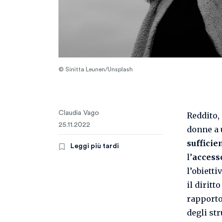
© Sinitta Leunen/Unsplash
Claudia Vago
Reddito, 
25.11.2022
donne a 
sufficie
Leggi più tardi
l’
accesso
l’obiett
il diritt
rapporto 
degli st