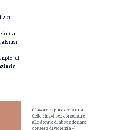
 2011
efinita
alsiasi
empio, di
nziarie
,
Il lavoro rappresenta una
delle chiavi per consentire
alle donne di abbandonare
contesti di violenza ©