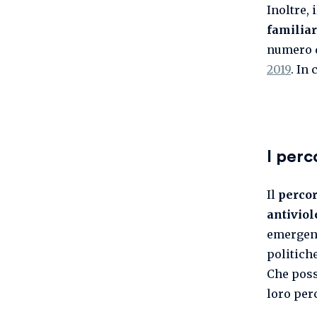
Inoltre, 
familia
numero d
2019
. In 
I perc
Il
perco
antivio
emergenz
politiche
Che poss
loro per