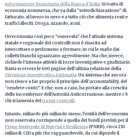
informazione finanziaria della
Banca d’Italia
. Si tratta di
economia sommersa, che va dalla “sottodichiarazione” di
fatturato, al lavoro in nero e a tutto ciò che alimenta reati e
traffici illeciti. Droga, azzardo, armi.
Un’economia così poco “osservata” che l’attuale sistema
statale e regionale dei controlli non è riuscita ad
intercettare o perlomeno a fermare, in cui le mafie dai
colletti bianchi sguazzano agevolmente. Ma che, invece,
richiede l’intensa attività di forze investigative e giudiziarie.
Basta scorrere le 600 pagine dell’ultima relazione della
Direzione Investigativa Antimafia
. Un sistema che ancora
non riesce a far proprio il principio dell’
accountability,
del
“rendere conto”. E che, non a caso, ha portato alla crescita
delle incombenze dell’Autorità Anticorruzione, mentre c’è
chi si lamenta dei
troppi controlli
.
Intanto, miliardo più miliardo meno, l’entità dell’economia
non osservata corrisponde a quella dei fondi previsti per il
Piano Nazionale di Ripresa e Resilienza
(PNRR), circa 210
miliardi. Cifra più che ragguardevole, da cui dipende il