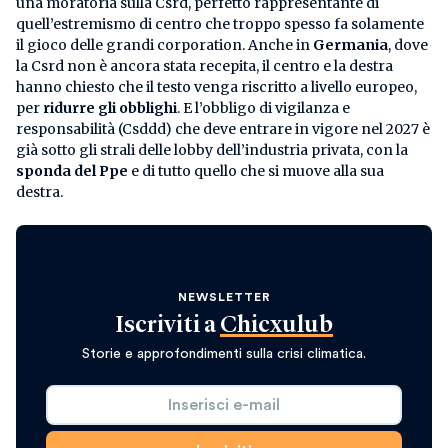
una moratoria sulla Csrd, perfetto rappresentante di
quell’estremismo di centro che troppo spesso fa solamente
il gioco delle grandi corporation. Anche in
Germania
, dove
la Csrd non è ancora stata recepita, il centro e la destra
hanno chiesto che il testo venga riscritto a livello europeo,
per
ridurre gli obblighi
. E l’obbligo di vigilanza e
responsabilità (Csddd) che deve entrare in vigore nel 2027 è
già sotto gli strali delle lobby dell’industria privata, con la
sponda del Ppe
e di tutto quello che si muove alla sua
destra.
NEWSLETTER
Iscriviti a
Chicxulub
Storie e approfondimenti sulla crisi climatica.