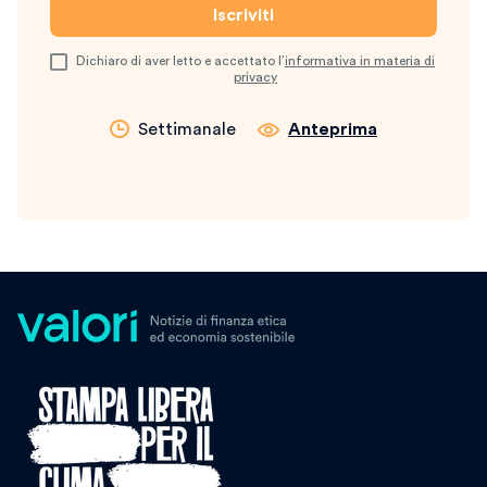
Dichiaro di aver letto e accettato l’
informativa in materia di
privacy
Settimanale
Anteprima