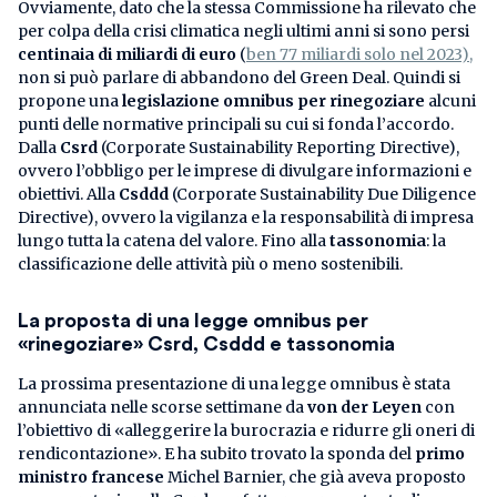
Ovviamente, dato che la stessa Commissione ha rilevato che
per colpa della crisi climatica negli ultimi anni si sono persi
centinaia di miliardi di euro
(
ben 77 miliardi solo nel 2023),
non si può parlare di abbandono del Green Deal. Quindi si
propone una
legislazione omnibus per rinegoziare
alcuni
punti delle normative principali su cui si fonda l’accordo.
Dalla
Csrd
(Corporate Sustainability Reporting Directive),
ovvero l’obbligo per le imprese di divulgare informazioni e
obiettivi. Alla
Csddd
(Corporate Sustainability Due Diligence
Directive), ovvero la vigilanza e la responsabilità di impresa
lungo tutta la catena del valore. Fino alla
tassonomia
: la
classificazione delle attività più o meno sostenibili.
La proposta di una legge omnibus per
«rinegoziare» Csrd, Csddd e tassonomia
La prossima presentazione di una legge omnibus è stata
annunciata nelle scorse settimane da
von der Leyen
con
l’obiettivo di «alleggerire la burocrazia e ridurre gli oneri di
rendicontazione». E ha subito trovato la sponda del
primo
ministro francese
Michel Barnier, che già aveva proposto