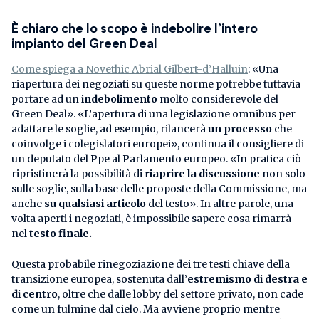
È chiaro che lo scopo è indebolire l’intero
impianto del Green Deal
Come spiega a Novethic Abrial Gilbert-d’Halluin
: «Una
riapertura dei negoziati su queste norme potrebbe tuttavia
portare ad un
indebolimento
molto considerevole del
Green Deal». «L’apertura di una legislazione omnibus per
adattare le soglie, ad esempio, rilancerà
un processo
che
coinvolge i colegislatori europei», continua il consigliere di
un deputato del Ppe al Parlamento europeo. «In pratica ciò
ripristinerà la possibilità di
riaprire la discussione
non solo
sulle soglie, sulla base delle proposte della Commissione, ma
anche
su qualsiasi articolo
del testo». In altre parole, una
volta aperti i negoziati, è impossibile sapere cosa rimarrà
nel
testo finale.
Questa probabile rinegoziazione dei tre testi chiave della
transizione europea, sostenuta dall’
estremismo di destra e
di centro
, oltre che dalle lobby del settore privato, non cade
come un fulmine dal cielo. Ma avviene proprio mentre