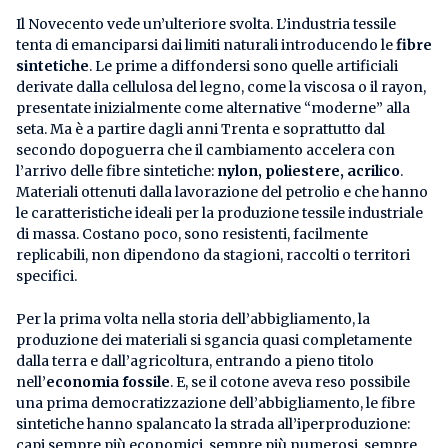
Il Novecento vede un’ulteriore svolta. L’industria tessile
tenta di emanciparsi dai limiti naturali introducendo le
fibre
sintetiche
. Le prime a diffondersi sono quelle artificiali
derivate dalla cellulosa del legno, come la viscosa o il rayon,
presentate inizialmente come alternative “moderne” alla
seta. Ma è a partire dagli anni Trenta e soprattutto dal
secondo dopoguerra che il cambiamento accelera con
l’arrivo delle fibre sintetiche:
nylon, poliestere, acrilico
.
Materiali ottenuti dalla lavorazione del petrolio e che hanno
le caratteristiche ideali per la produzione tessile industriale
di massa. Costano poco, sono resistenti, facilmente
replicabili, non dipendono da stagioni, raccolti o territori
specifici.
Per la prima volta nella storia dell’abbigliamento, la
produzione dei materiali si sgancia quasi completamente
dalla terra e dall’agricoltura, entrando a pieno titolo
nell’
economia fossile
. E, se il cotone aveva reso possibile
una prima democratizzazione dell’abbigliamento, le fibre
sintetiche hanno spalancato la strada all’iperproduzione:
capi sempre più economici, sempre più numerosi, sempre