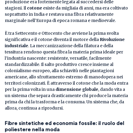
produzione era fortemente legata al succedersi delle
stagioni. Il
cotone
esiste da migliaia di anni, ma era coltivato
soprattutto in India e restava una fibra relativamente
marginale nell’Europa di epoca romana e medioevale.
È tra Settecento e Ottocento che avviene la prima svolta
significativa e il cotone diventa il motore della
Rivoluzione
industriale
. La meccanizzazione della filatura e della
tessitura rendono questa fibra la materia prima ideale per
l’industria nascente: resistente, versatile, facilmente
standardizzabile. Il salto produttivo cresce insieme al
colonialismo europeo, alla schiavitù nelle piantagioni
americane, allo sfruttamento estremo di manodopera nei
territori colonizzati. È attraverso il cotone che la moda entra
per la prima volta in una
dimensione globale
, dando vita a
un sistema che separa drasticamente chi produce la materia
prima da chi la trasforma e la consuma. Un sistema che, da
allora, continua a riprodursi.
Fibre sintetiche ed economia fossile: il ruolo del
poliestere nella moda