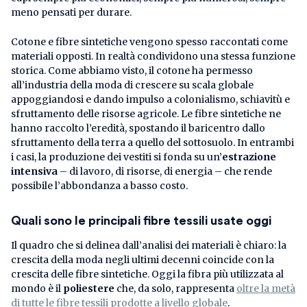
meno pensati per durare.
Cotone e fibre sintetiche vengono spesso raccontati come
materiali opposti. In realtà condividono una stessa funzione
storica. Come abbiamo visto, il cotone ha permesso
all’industria della moda di crescere su scala globale
appoggiandosi e dando impulso a colonialismo, schiavitù e
sfruttamento delle risorse agricole. Le fibre sintetiche ne
hanno raccolto l’eredità, spostando il baricentro dallo
sfruttamento della terra a quello del sottosuolo. In entrambi
i casi, la produzione dei vestiti si fonda su un’
estrazione
intensiva
– di lavoro, di risorse, di energia – che rende
possibile l’abbondanza a basso costo.
Quali sono le principali fibre tessili usate oggi
Il quadro che si delinea dall’analisi dei materiali è chiaro: la
crescita della moda negli ultimi decenni coincide con la
crescita delle fibre sintetiche. Oggi la fibra più utilizzata al
mondo è il
poliestere
che, da solo, rappresenta
oltre la metà
di tutte le fibre tessili prodotte a livello globale
.