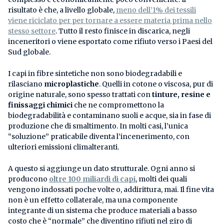
risultato è che, a livello globale,
meno dell’1% dei tessili
viene riciclato per per tornare a essere materia prima nello
stesso settore
. Tutto il resto finisce in discarica, negli
inceneritori o viene esportato come rifiuto verso i Paesi del
Sud globale.
I capi in fibre sintetiche non sono biodegradabili e
rilasciano
microplastiche
. Quelli in cotone o viscosa, pur di
origine naturale, sono spesso trattati con
tinture, resine e
finissaggi chimici
che ne compromettono la
biodegradabilità e contaminano suoli e acque, sia in fase di
produzione che di smaltimento. In molti casi, l’unica
“soluzione” praticabile diventa l’incenerimento, con
ulteriori emissioni climalteranti.
A questo si aggiunge un dato strutturale. Ogni anno si
producono
oltre 100 miliardi di capi
, molti dei quali
vengono indossati poche volte o, addirittura, mai. Il fine vita
non è un effetto collaterale, ma una componente
integrante di un sistema che produce materiali a basso
costo che è “normale” che diventino rifiuti nel giro di