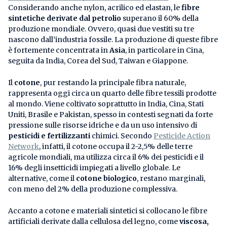
Considerando anche nylon, acrilico ed elastan, le
fibre
sintetiche derivate dal petrolio
superano il 60% della
produzione mondiale. Ovvero, quasi due vestiti su tre
nascono dall’industria fossile. La produzione di queste fibre
è fortemente concentrata in
Asia
, in particolare in Cina,
seguita da India, Corea del Sud, Taiwan e Giappone.
Il
cotone
, pur restando la principale fibra naturale,
rappresenta oggi circa un quarto delle fibre tessili prodotte
al mondo. Viene coltivato soprattutto in India, Cina, Stati
Uniti, Brasile e Pakistan, spesso in contesti segnati da forte
pressione sulle risorse idriche e da un uso intensivo di
pesticidi e fertilizzanti
chimici. Secondo
Pesticide Action
Network
, infatti, il cotone occupa il 2-2,5% delle terre
agricole mondiali, ma utilizza circa il 6% dei pesticidi e il
16% degli insetticidi impiegati a livello globale. Le
alternative, come il
cotone biologico
, restano marginali,
con meno del 2% della produzione complessiva.
Accanto a cotone e materiali sintetici si collocano le fibre
artificiali derivate dalla cellulosa del legno, come
viscosa,