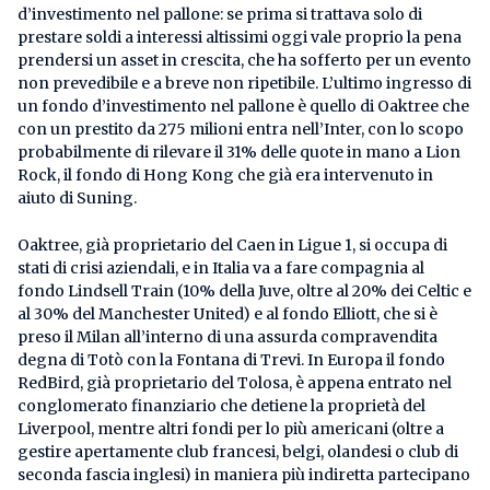
d’investimento nel pallone: se prima si trattava solo di
prestare soldi a interessi altissimi oggi vale proprio la pena
prendersi un asset in crescita, che ha sofferto per un evento
non prevedibile e a breve non ripetibile. L’ultimo ingresso di
un fondo d’investimento nel pallone è quello di Oaktree che
con un prestito da 275 milioni entra nell’Inter, con lo scopo
probabilmente di rilevare il 31% delle quote in mano a Lion
Rock, il fondo di Hong Kong che già era intervenuto in
aiuto di Suning.
Oaktree, già proprietario del Caen in Ligue 1, si occupa di
stati di crisi aziendali, e in Italia va a fare compagnia al
fondo Lindsell Train (10% della Juve, oltre al 20% dei Celtic e
al 30% del Manchester United) e al fondo Elliott, che si è
preso il Milan all’interno di una assurda compravendita
degna di Totò con la Fontana di Trevi. In Europa il fondo
RedBird, già proprietario del Tolosa, è appena entrato nel
conglomerato finanziario che detiene la proprietà del
Liverpool, mentre altri fondi per lo più americani (oltre a
gestire apertamente club francesi, belgi, olandesi o club di
seconda fascia inglesi) in maniera più indiretta partecipano