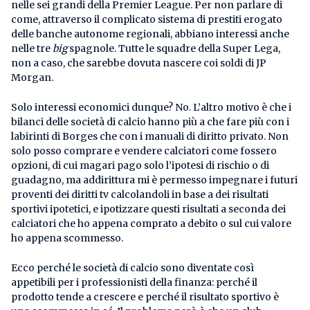
nelle sei grandi della Premier League. Per non parlare di
come, attraverso il complicato sistema di prestiti erogato
delle banche autonome regionali, abbiano interessi anche
nelle tre
big
spagnole. Tutte le squadre della Super Lega,
non a caso, che sarebbe dovuta nascere coi soldi di JP
Morgan.
Solo interessi economici dunque? No. L’altro motivo è che i
bilanci delle società di calcio hanno più a che fare più con i
labirinti di Borges che con i manuali di diritto privato. Non
solo posso comprare e vendere calciatori come fossero
opzioni, di cui magari pago solo l’ipotesi di rischio o di
guadagno, ma addirittura mi è permesso impegnare i futuri
proventi dei diritti tv calcolandoli in base a dei risultati
sportivi ipotetici, e ipotizzare questi risultati a seconda dei
calciatori che ho appena comprato a debito o sul cui valore
ho appena scommesso.
Ecco perché le società di calcio sono diventate così
appetibili per i professionisti della finanza: perché il
prodotto tende a crescere e perché il risultato sportivo è