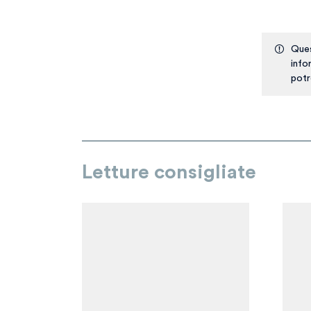
Ques
info
potr
Letture consigliate