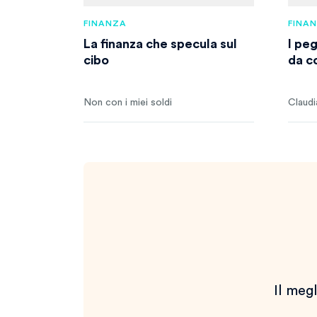
FINANZA
FINA
La finanza che specula sul
I pe
cibo
da c
Non con i miei soldi
Claudi
Il megl