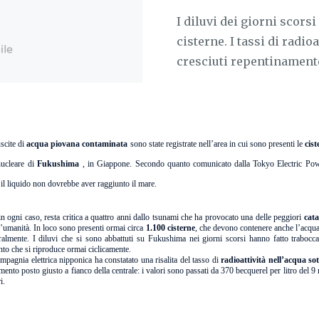
I diluvi dei giorni scors
cisterne. I tassi di radio
cresciuti repentinament
scite di
acqua piovana contaminata
sono state registrate nell’area in cui sono presenti le
cist
nucleare di
Fukushima
, in Giappone. Secondo quanto comunicato dalla Tokyo Electric Pow
o, il liquido non dovrebbe aver raggiunto il mare.
in ogni caso, resta critica a quattro anni dallo tsunami che ha provocato una delle peggiori
cata
ll’umanità. In loco sono presenti ormai circa
1.100 cisterne
, che devono contenere anche l’acqua
almente. I diluvi che si sono abbattuti su Fukushima nei giorni scorsi hanno fatto trabocca
nto che si riproduce ormai ciclicamente.
mpagnia elettrica nipponica ha constatato una risalita del tasso di
radioattività nell’acqua so
mento posto giusto a fianco della centrale: i valori sono passati da 370 becquerel per litro del 
ri.