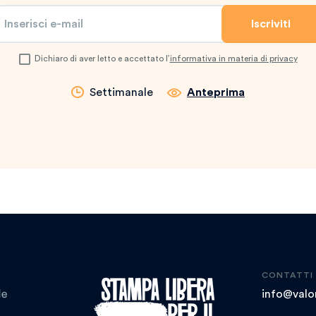
Dichiaro di aver letto e accettato l’
informativa in materia di privacy
Settimanale
Anteprima
CONTATTI
info@valor