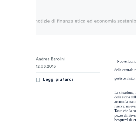
Andrea Barolini
Nuove fuoriu
12.03.2015
della centrale 
gestisce il sit
Leggi più tardi
La situazione, 
della storia de
accumula natur
riserve: un eve
Tanto che la co
pozzo di rileva
becquerel di ie