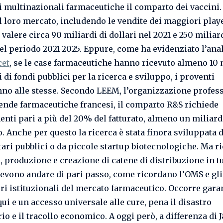
 multinazionali farmaceutiche il comparto dei vaccini. 
il loro mercato, includendo le vendite dei maggiori playe
valere circa 90 miliardi di dollari nel 2021 e 250 miliar
nel periodo 2021-2025. Eppure, come ha evidenziato l’anal
cet
, se le case farmaceutiche hanno ricevuto almeno 10 
i di fondi pubblici per la ricerca e sviluppo, i proventi
no alle stesse. Secondo LEEM, l’organizzazione profes
iende farmaceutiche francesi, il comparto R&S richiede
enti pari a più del 20% del fatturato, almeno un miliard
. Anche per questo la ricerca è stata finora sviluppata d
tari pubblici o da piccole startup biotecnologiche. Ma ri
 produzione e creazione di catene di distribuzione in tu
vono andare di pari passo, come ricordano l’OMS e gli
ori istituzionali del mercato farmaceutico. Occorre gara
ui e un accesso universale alle cure, pena il disastro
o e il tracollo economico. A oggi però, a differenza di J