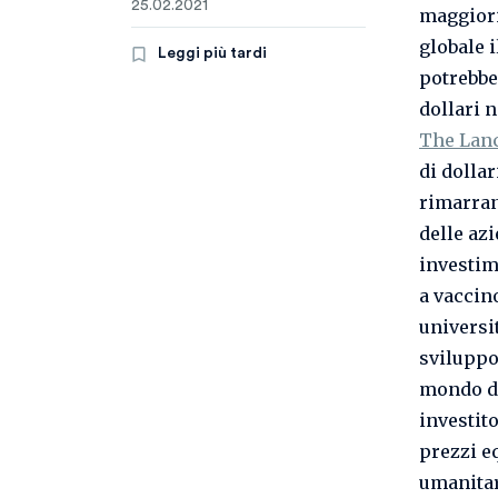
25.02.2021
maggiori
globale 
Leggi più tardi
potrebbe 
dollari 
The Lan
di dollar
rimarran
delle az
investim
a vaccino
universi
sviluppo,
mondo de
investit
prezzi eq
umanitari