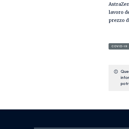
AstraZene
lavoro de
prezzo d
COVID-19
Ques
info
potr