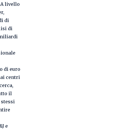
A livello
r,
di di
isi di
miliardi
sionale
o di euro
ai centri
cerca,
tto il
 stessi
ntire
&J e