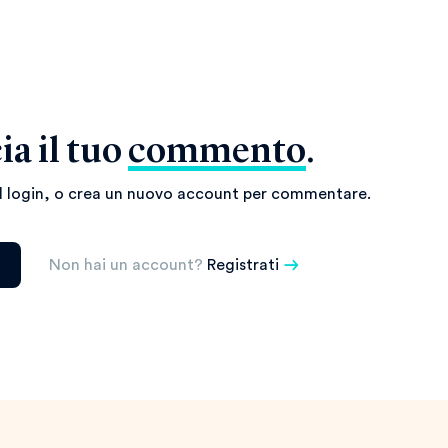
ia il tuo
commento
.
il login, o crea un nuovo account per commentare.
Non hai un account?
Registrati