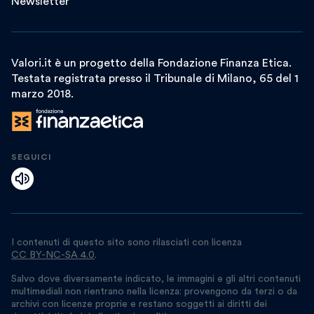
Newsletter
Valori.it è un progetto della Fondazione Finanza Etica.
Testata registrata presso il Tribunale di Milano, 65 del 1
marzo 2018.
SEGUICI
I contenuti di questo sito sono rilasciati con licenza
CC BY-NC-SA 4.0
.
Salvo dove diversamente indicato, le immagini e gli altri contenuti
multimediali non rientrano nella licenza: provengono da terzi o da
archivi con licenze proprie e restano soggetti ai diritti dei