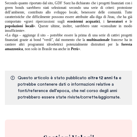
Secondo quanto riportato dal sito, GDF Suez ha dichiarato che i progetti finanziati con i
green bonds sarebbero stati selezionati secondo una serie di criteri: protezione
dell’ambiente, contributo allo sviluppo locale, benessere delle comunità. Tutte
caratteristiche che difficilmente possono essere attribuite alla diga di Jirau, che ha già
comportato «gravi ripercussioni sugli
ecosistemi acquatici
, i
lavoratori e
le
popolazioni locali
». Queste ultime, inoltre, sarebbero state «consultate in modo
insufficiente».
«La diga – aggiunge il sito – potrebbe essere la prima di una serie di cattivi progetti
finanziati grazie ai bond “verdi”, dal momento che la
multinazionale
francese ha in
cantiere altri programmi idroelettrici potenzialmente distruttori per la
foresta
amazzonica
, non solo in Brasile ma anche in
Perù
».
Questo articolo è stato pubblicato
oltre 12 anni fa
e
potrebbe contenere dati o informazioni relative a
fonti/reference dell'epoca, che nel corso degli anni
potrebbero essere state riviste/corrette/aggiornate.