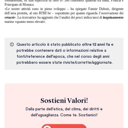
fondamentali, su una superficie di oltre 87.500 chilometri quadrati tra Italia, Francia e
Principato di Monaco.
«Le nostre attività sono in pieno sviluppo – ha spiegato Fannie Dubois, dirigente
dell’area protetta, al sito RTBF.be – soprattutto per quanto riguarda l’osservazione dei
cetacei
». La ricercatrice ha aggiunto che l’analisi dei pesci indica tassi di
inquinamento
marino «quanto meno elevati».
Questo articolo è stato pubblicato
oltre 12 anni fa
e
potrebbe contenere dati o informazioni relative a
fonti/reference dell'epoca, che nel corso degli anni
potrebbero essere state riviste/corrette/aggiornate.
Sostieni Valori!
Dalla parte dell'etica, del clima, dei diritti e
dell'uguaglianza. Come te. Sostienici!