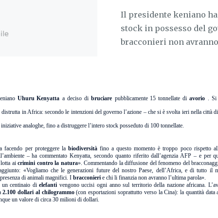
Il presidente keniano ha
stock in possesso del gov
bracconieri non avranno 
keniano
Uhuru Kenyatta
a deciso di
bruciare
pubblicamente 15 tonnellate di
avorio
. Si
 distrutta in Africa: secondo le intenzioni del governo l’azione – che si è svolta ieri nella città d
e iniziative analoghe, fino a distruggere l’intero stock posseduto di 100 tonnellate.
ta facendo per proteggere la
biodiversità
fino a questo momento è troppo poco rispetto al
l’ambiente – ha commentato Kenyatta, secondo quanto riferito dall’agenzia AFP – e per qu
 lotta ai
crimini contro la natura
». Commentando la diffusione del fenomeno del bracconaggio 
aggiunto: «Vogliamo che le generazioni future del nostro Paese, dell’Africa, e di tutto i
a presenza di animali magnifici. I
bracconieri
e chi li finanzia non avranno l’ultima parola».
 un centinaio di
elefanti
vengono uccisi ogni anno sul territorio della nazione africana. L’av
ca
2.100 dollari al chilogrammo
(con esportazioni soprattutto verso la Cina): la quantità data 
que un valore di circa 30 milioni di dollari.