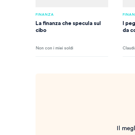
FINANZA
FINA
La finanza che specula sul
I pe
cibo
da c
Non con i miei soldi
Claudi
Il megl