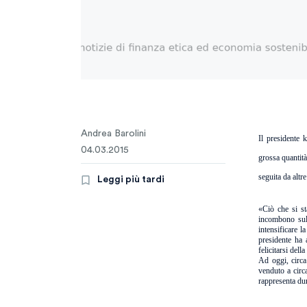
Andrea Barolini
Il presidente 
04.03.2015
grossa quantità
seguita da altr
Leggi più tardi
«Ciò che si s
incombono sul
intensificare la
presidente ha 
felicitarsi dell
Ad oggi, circa
venduto a cir
rappresenta dun