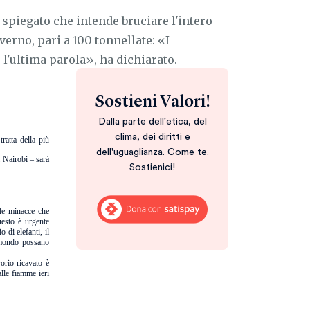
 spiegato che intende bruciare l'intero
erno, pari a 100 tonnellate: «I
l'ultima parola», ha dichiarato.
Sostieni Valori!
Dalla parte dell'etica, del
clima, dei diritti e
 tratta della più
dell'uguaglianza. Come te.
i Nairobi – sarà
Sostienici!
le minacce che
esto è urgente
di elefanti, il
l mondo possano
orio ricavato è
alle fiamme ieri