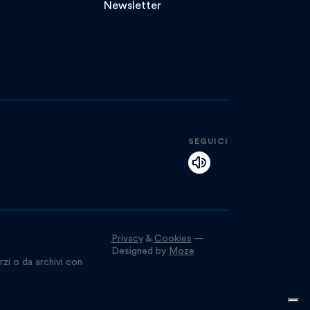
Newsletter
SEGUICI
Privacy
&
Cookies
—
Designed by
Moze
rzi o da archivi con