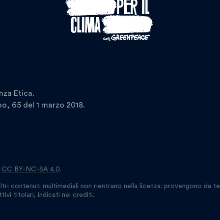
nza Etica.
ano, 65 del 1 marzo 2018.
a
CC BY-NC-SA 4.0
.
ltri contenuti multimediali non rientrano nella licenza: provengono da te
vi titolari, indicati nei crediti.