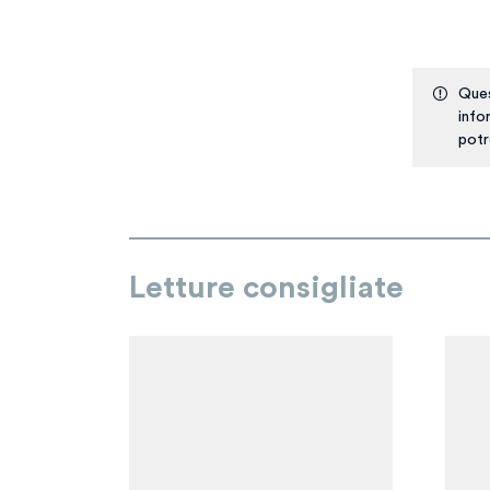
Ques
info
potr
Letture consigliate