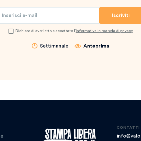
Dichiaro di aver letto e accettato l’
informativa in materia di privacy
Settimanale
Anteprima
CONTATTI
info@valor