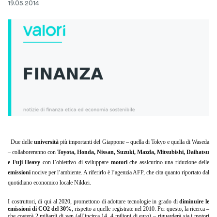
19.05.2014
Due delle
università
più importanti del Giappone – quella di Tokyo e quella di Waseda
– collaboreranno con
Toyota, Honda, Nissan, Suzuki, Mazda, Mitsubishi, Daihatsu
e Fuji Heavy
con l’obiettivo di sviluppare
motori
che assicurino una riduzione delle
emissioni
nocive per l’ambiente. A riferirlo è l’agenzia AFP, che cita quanto riportato dal
quotidiano economico locale Nikkei.
I costruttori, di qui al 2020, promettono di adottare tecnologie in grado di
diminuire le
emissioni di CO2 del 30%
, rispetto a quelle registrate nel 2010. Per questo, la ricerca –
che costerà 2 miliardi di yen (all’incirca 14, 4 milioni di euro) – riguarderà sia i motori