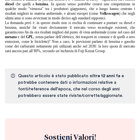
diesel
che quelli a
benzina
. In questo senso potrebbe crearsi una competizione in
qualche modo “virtuosa” tra i produttori giapponesi, che a lungo hanno centrato i
risultati migliori in materia ambientale, e alcuni europei (come
Volkswagen
) che negli
ultimi anni si sono avvicinati in modo deciso agli standard nipponici.
La domanda però è: in questo modo non si rischia di continuare a puntare su diesel e
benzina, anziché far virare decisamente il mercato verso tecnologie esistenti, che
garantiscono fin da ora risultati migliori dal punto di vista ambientale (come nel caso del
metano
e del
GPL
, senza parlare dell’elettrico, dei trasporti in comune e di quelli a zero
emissioni, come le biciclette)? Non a caso, le previsioni parlano di benzina e gasolio
come dei carburanti nettamente più utilizzati anche nel 2030: la loro quota di mercato
sarà ancora pari all’89%, secondo un’inchiesta di Fuji Keizai Group.
Questo articolo è stato pubblicato
oltre 12 anni fa
e
potrebbe contenere dati o informazioni relative a
fonti/reference dell'epoca, che nel corso degli anni
potrebbero essere state riviste/corrette/aggiornate.
Sostieni Valori!