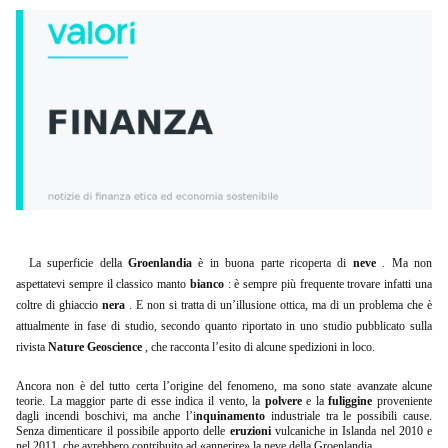
La superficie della
Groenlandia
è in buona parte ricoperta di
neve
. Ma non
aspettatevi sempre il classico manto
bianco
: è sempre più frequente trovare infatti una
coltre di ghiaccio
nera
. E non si tratta di un’illusione ottica, ma di un problema che è
attualmente in fase di studio, secondo quanto riportato in uno studio pubblicato sulla
rivista
Nature Geoscience
, che racconta l’esito di alcune spedizioni in loco.
Ancora non è del tutto certa l’origine del fenomeno, ma sono state avanzate alcune
teorie. La maggior parte di esse indica il vento, la
polvere
e la
fuliggine
proveniente
dagli incendi boschivi, ma anche l’i
nquinamento
industriale tra le possibili cause.
Senza dimenticare il possibile apporto delle
eruzioni
vulcaniche in Islanda nel 2010 e
nel 2011, che avrebbero contribuito ad «annerire» la neve della Groenlandia.