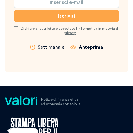
Dichiaro di aver letto e accettato l’
informativa in materia di
privacy
Settimanale
Anteprima