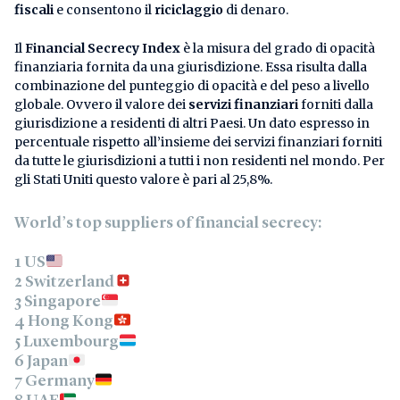
fiscali
e consentono il
riciclaggio
di denaro.
Il
Financial Secrecy Index
è la misura del grado di opacità
finanziaria fornita da una giurisdizione. Essa risulta dalla
combinazione del punteggio di opacità e del peso a livello
globale. Ovvero il valore dei
servizi finanziari
forniti dalla
giurisdizione a residenti di altri Paesi. Un dato espresso in
percentuale rispetto all’insieme dei servizi finanziari forniti
da tutte le giurisdizioni a tutti i non residenti nel mondo. Per
gli Stati Uniti questo valore è pari al 25,8%.
World’s top suppliers of financial secrecy:
1 US
2 Switzerland
3 Singapore
4 Hong Kong
5 Luxembourg
6 Japan
7 Germany