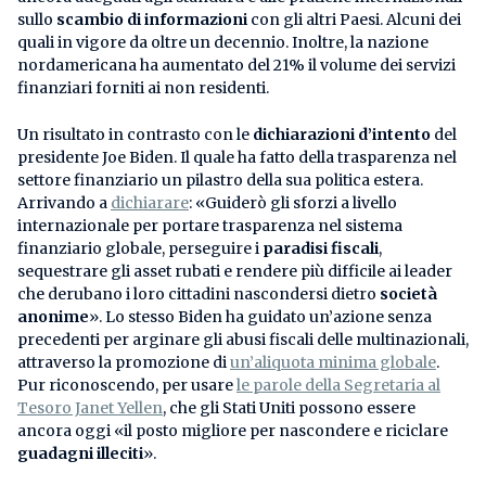
sullo
scambio di informazioni
con gli altri Paesi. Alcuni dei
quali in vigore da oltre un decennio. Inoltre, la nazione
nordamericana ha aumentato del 21% il volume dei servizi
finanziari forniti ai non residenti.
Un risultato in contrasto con le
dichiarazioni d’intento
del
presidente Joe Biden. Il quale ha fatto della trasparenza nel
settore finanziario un pilastro della sua politica estera.
Arrivando a
dichiarare
: «Guiderò gli sforzi a livello
internazionale per portare trasparenza nel sistema
finanziario globale, perseguire i
paradisi fiscali
,
sequestrare gli asset rubati e rendere più difficile ai leader
che derubano i loro cittadini nascondersi dietro
società
anonime
». Lo stesso Biden ha guidato un’azione senza
precedenti per arginare gli abusi fiscali delle multinazionali,
attraverso la promozione di
un’aliquota minima globale
.
Pur riconoscendo, per usare
le parole della Segretaria al
Tesoro Janet Yellen
, che gli Stati Uniti possono essere
ancora oggi «il posto migliore per nascondere e riciclare
guadagni illeciti
».