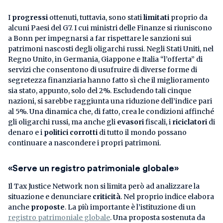
I
progressi
ottenuti, tuttavia, sono stati
limitati
proprio da
alcuni Paesi del G7. I cui ministri delle Finanze si riuniscono
a Bonn per impegnarsi a far rispettare le sanzioni sui
patrimoni nascosti degli oligarchi russi. Negli Stati Uniti, nel
Regno Unito, in Germania, Giappone e Italia “l’offerta” di
servizi che consentono di usufruire di diverse forme di
segretezza finanziaria hanno fatto sì che il miglioramento
sia stato, appunto, solo del 2%. Escludendo tali cinque
nazioni, si sarebbe raggiunta una riduzione dell’indice pari
al 5%. Una dinamica che, di fatto, crea le condizioni affinché
gli oligarchi russi, ma anche gli
evasori
fiscali, i
riciclatori
di
denaro e i
politici corrotti
di tutto il mondo possano
continuare a nascondere i propri patrimoni.
«Serve un registro patrimoniale globale»
Il Tax Justice Network non si limita però ad analizzare la
situazione e denunciare
criticità
. Nel proprio indice elabora
anche
proposte
. La più importante è l’istituzione di un
registro patrimoniale globale
. Una proposta sostenuta da