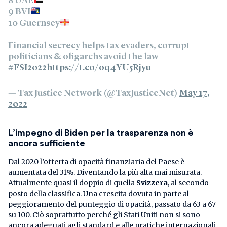
8 UAE
9 BVI
10 Guernsey
Financial secrecy helps tax evaders, corrupt
politicians & oligarchs avoid the law
#FSI2022
https://t.co/oq4YU5Rjyu
— Tax Justice Network (@TaxJusticeNet)
May 17,
2022
L’impegno di Biden per la trasparenza non è
ancora sufficiente
Dal 2020 l’offerta di opacità finanziaria del Paese è
aumentata del 31%. Diventando la più alta mai misurata.
Attualmente quasi il doppio di quella
Svizzera
, al secondo
posto della classifica. Una crescita dovuta in parte al
peggioramento del punteggio di opacità, passato da 63 a 67
su 100. Ciò soprattutto perché gli Stati Uniti non si sono
ancora adeguati agli standard e alle pratiche internazionali