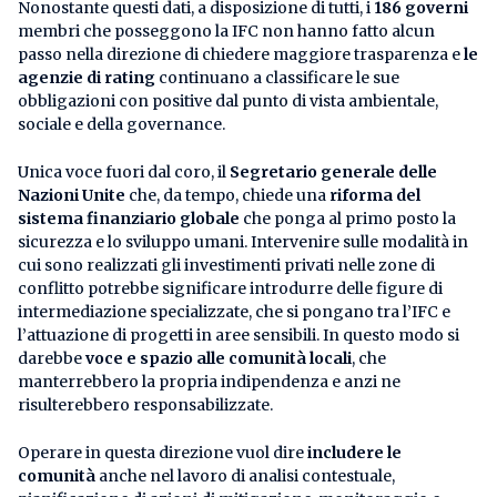
Nonostante questi dati, a disposizione di tutti, i
186 governi
membri che posseggono la IFC non hanno fatto alcun
passo nella direzione di chiedere maggiore trasparenza e
le
agenzie di rating
continuano a classificare le sue
obbligazioni con positive dal punto di vista ambientale,
sociale e della governance.
Unica voce fuori dal coro, il
Segretario generale delle
Nazioni Unite
che, da tempo, chiede una
riforma del
sistema finanziario globale
che ponga al primo posto la
sicurezza e lo sviluppo umani. Intervenire sulle modalità in
cui sono realizzati gli investimenti privati nelle zone di
conflitto potrebbe significare introdurre delle figure di
intermediazione specializzate, che si pongano tra l’IFC e
l’attuazione di progetti in aree sensibili. In questo modo si
darebbe
voce e spazio alle comunità locali
, che
manterrebbero la propria indipendenza e anzi ne
risulterebbero responsabilizzate.
Operare in questa direzione vuol dire
includere le
comunità
anche nel lavoro di analisi contestuale,