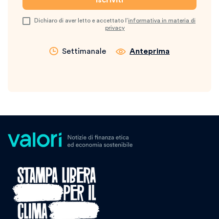
Dichiaro di aver letto e accettato l’
informativa in materia di
privacy
Settimanale
Anteprima