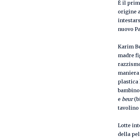
È il pri
origine 
intestar
nuovo Pa
Karim Be
madre fi
razzismo
maniera 
plastica 
bambino a
e
beur
(b
tavolino 
Lotte int
della pel