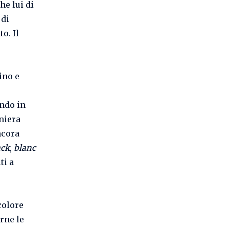
he lui di
 di
o. Il
ino e
endo in
niera
ncora
ack
,
blanc
ti a
colore
arne le