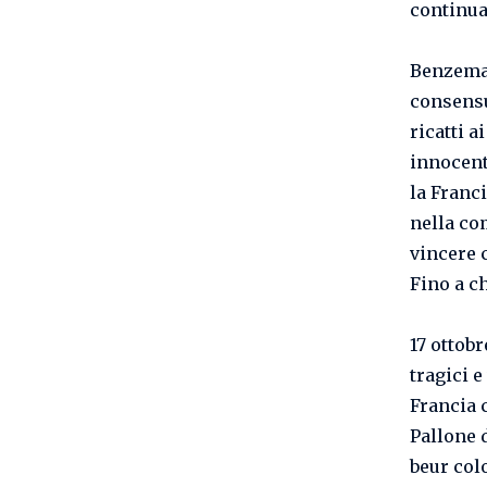
continua
Benzema 
consensu
ricatti a
innocente
la Franc
nella co
vincere 
Fino a ch
17 ottob
tragici 
Francia 
Pallone 
beur colo