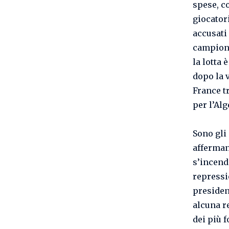
spese, c
giocator
accusati 
campione
la lotta è
dopo la 
France t
per l’Al
Sono gli
afferman
s’incend
repressio
presidenz
alcuna r
dei più f