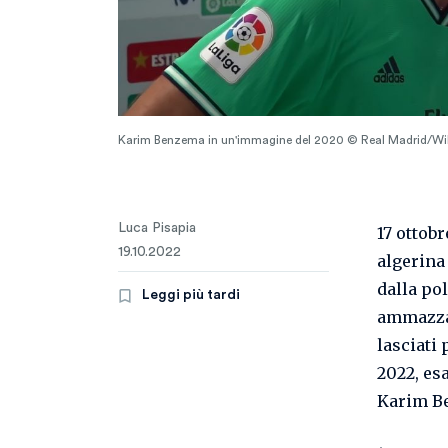
Karim Benzema in un'immagine del 2020 © Real Madrid/
Luca Pisapia
17 ottob
19.10.2022
algerina
dalla pol
Leggi più tardi
ammazzati
lasciati 
2022, es
Karim Be