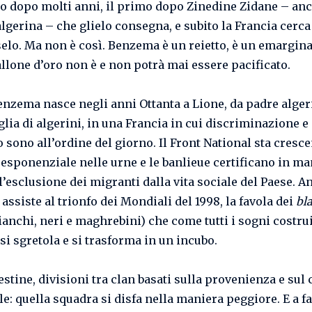
mo dopo molti anni, il primo dopo Zinedine Zidane – anc
algerina – che glielo consegna, e subito la Francia cerca
selo. Ma non è così. Benzema è un reietto, è un emarginat
llone d’oro non è e non potrà mai essere pacificato.
nzema nasce negli anni Ottanta a Lione, da padre alger
glia di algerini, in una Francia in cui discriminazione e
 sono all’ordine del giorno. Il Front National sta cresc
esponenziale nelle urne e le banlieue certificano in ma
l’esclusione dei migranti dalla vita sociale del Paese. A
ssiste al trionfo dei Mondiali del 1998, la favola dei
bl
ianchi, neri e maghrebini) che come tutti i sogni costrui
si sgretola e si trasforma in un incubo.
estine, divisioni tra clan basati sulla provenienza e sul 
le: quella squadra si disfa nella maniera peggiore. E a f