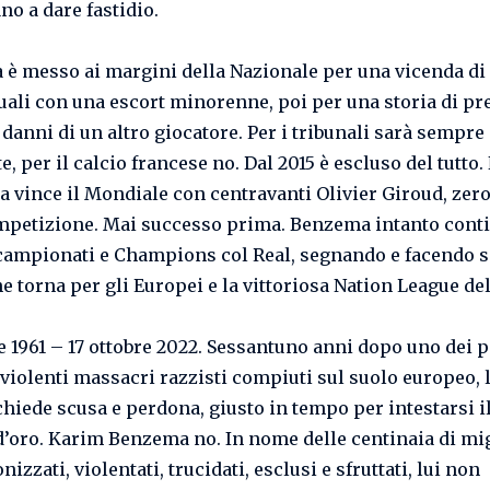
no a dare fastidio.
è messo ai margini della Nazionale per una vicenda di
ali con una escort minorenne, poi per una storia di pr
i danni di un altro giocatore. Per i tribunali sarà sempre
, per il calcio francese no. Dal 2015 è escluso del tutto.
ia vince il Mondiale con centravanti Olivier Giroud, zero
mpetizione. Mai successo prima. Benzema intanto cont
campionati e Champions col Real, segnando e facendo s
e torna per gli Europei e la vittoriosa Nation League del
re 1961 – 17 ottobre 2022. Sessantuno anni dopo uno dei p
e violenti massacri razzisti compiuti sul suolo europeo, 
chiede scusa e perdona, giusto in tempo per intestarsi i
d’oro. Karim Benzema no. In nome delle centinaia di mig
nizzati, violentati, trucidati, esclusi e sfruttati, lui non