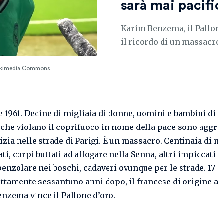
sarà mai pacifi
Karim Benzema, il Pallone
il ricordo di un massacro
Wikimedia Commons
re 1961. Decine di migliaia di donne, uomini e bambini di
 che violano il coprifuoco in nome della pace sono aggr
izia nelle strade di Parigi. È un massacro. Centinaia di 
, corpi buttati ad affogare nella Senna, altri impiccati
penzolare nei boschi, cadaveri ovunque per le strade. 17
attamente sessantuno anni dopo, il francese di origine 
nzema vince il Pallone d’oro.