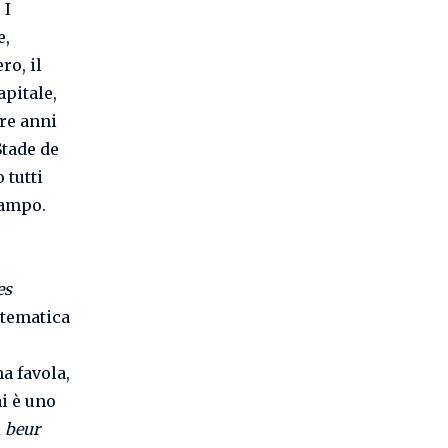
. I
e,
ro, il
pitale,
tre anni
Stade de
 tutti
campo.
es
stematica
na favola,
i è uno
i
beur