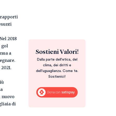
 rapporti
esunti
 Nel 2018
 gol
Sostieni Valori!
inua a
egnare.
Dalla parte dell'etica, del
clima, dei diritti e
 2021.
dell'uguaglianza. Come te.
Sostienici!
iù
la
l nuovo
liaia di