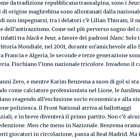
ome da tradizione repubblicana transalpina, sono i
beur
i di origine maghrebina sono allontanati dalla nazional
di non impegnarsi, tra i delatori c’è Lilian Thuram, il ne
 dell’antirazzismo. Come nel più perverso sogno del ca
 infatti tra
black
e
beur
, a favore dei padroni
blanc
. Solo 
vittoria Mondiale, nel 2001, durante un’amichevole allo 
ra Francia e Algeria, le seconde e terze generazione sono
geria. Fischiano l’inno nazionale tricolore. Invadono il 
 anni Zero, e mentre Karim Benzema a suon di gol si sta
do come calciatore professionista nel Lione, le
banlieu
iano reagendo all’esclusione socio economica e alla si
ne poliziesca. Il Front National arriva ai ballottaggi
iali, e in breve diventerà il primo partito. Non c’è alcu
edenzione. Men che meno in Nazionale. Benzema orama
orti giocatori in circolazione, passa al Real Madrid. Ma 