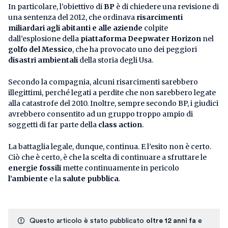
In particolare, l’obiettivo di
BP
è di chiedere una revisione di
una sentenza del 2012, che ordinava
risarcimenti
miliardari agli abitanti e alle aziende
colpite
dall’esplosione della
piattaforma Deepwater Horizon
nel
golfo del Messico
, che ha provocato uno dei peggiori
disastri ambientali
della storia degli Usa.
Secondo la compagnia, alcuni risarcimenti sarebbero
illegittimi, perché legati a perdite che non sarebbero legate
alla catastrofe del 2010. Inoltre, sempre secondo BP, i giudici
avrebbero consentito ad un gruppo troppo ampio di
soggetti di far parte della
class action
.
La battaglia legale, dunque, continua. E l’esito non è certo.
Ciò che è certo, è che la scelta di continuare a sfruttare le
energie fossili
mette continuamente in pericolo
l’ambiente
e la
salute pubblica
.
Questo articolo è stato pubblicato
oltre 12 anni fa
e