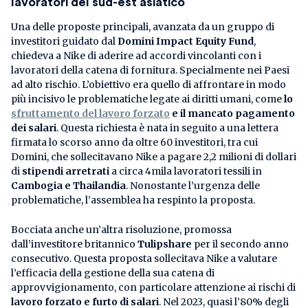
lavoratori del sud-est asiatico
Una delle proposte principali, avanzata da un gruppo di
investitori guidato dal
Domini Impact Equity Fund
,
chiedeva a Nike di aderire ad accordi vincolanti con i
lavoratori della catena di fornitura. Specialmente nei Paesi
ad alto rischio. L’obiettivo era quello di affrontare in modo
più incisivo le problematiche legate ai diritti umani, come
lo
sfruttamento del lavoro forzato
e il mancato pagamento
dei salari
. Questa richiesta è nata in seguito a una lettera
firmata lo scorso anno da oltre 60 investitori, tra cui
Domini, che sollecitavano Nike a pagare 2,2 milioni di dollari
di
stipendi arretrati
a circa 4mila lavoratori tessili in
Cambogia e Thailandia
. Nonostante l’urgenza delle
problematiche, l’assemblea ha respinto la proposta.
Bocciata anche un’altra risoluzione, promossa
dall’investitore britannico
Tulipshare
per il secondo anno
consecutivo. Questa proposta sollecitava Nike a valutare
l’efficacia della gestione della sua catena di
approvvigionamento, con particolare attenzione ai rischi di
lavoro forzato e furto di salari
. Nel 2023, quasi l’80% degli