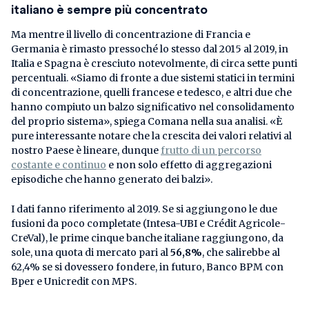
italiano
è sempre più concentrato
Ma mentre il livello di concentrazione di Francia e
Germania è rimasto pressoché lo stesso dal 2015 al 2019, in
Italia e Spagna è cresciuto notevolmente, di circa sette punti
percentuali. «Siamo di fronte a due sistemi statici in termini
di concentrazione, quelli francese e tedesco, e altri due che
hanno compiuto un balzo significativo nel consolidamento
del proprio sistema», spiega Comana nella sua analisi. «È
pure interessante notare che la crescita dei valori relativi al
nostro Paese è lineare, dunque
frutto di un percorso
costante e continuo
e non solo effetto di aggregazioni
episodiche che hanno generato dei balzi».
I dati fanno riferimento al 2019. Se si aggiungono le due
fusioni da poco completate (Intesa-UBI e Crédit Agricole-
CreVal), le prime cinque banche italiane raggiungono, da
sole, una quota di mercato pari al
56,8%
, che salirebbe al
62,4% se si dovessero fondere, in futuro, Banco BPM con
Bper e Unicredit con MPS.