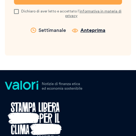
Dichiaro di aver letto e accettato l’
informativa in materia di
privacy
Settimanale
Anteprima