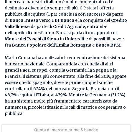
Il mercato bancario italiano è molto concentrato ed è
destinato a diventarlo sempre di più. C’è stata l’offerta
pubblica di acquisto (Opa) conclusa con successo da parte
di
Banca Intesa
verso
UBI Banca
e la conquista del
Credito
Valtellinese
da parte di
Crédit Agricole
, entrambe
nell’aprile di quest’anno. E ora si parla di un approdo di
Monte dei Paschi di Siena
in
Unicredit
e di possibili nozze
fra
Banca Popolare dell’Emilia Romagna
e
Banco BPM
.
Mario Comana ha analizzato la concentrazione del sistema
bancario nazionale. Comparandola con quella di altri
grandi Paesi europei, come la Germania, la Spagna e la
Francia. Il sistema più concentrato, alla fine del 2019, appare
essere quello spagnolo, dove le prime cinque banche
controllano il 67,4% del mercato. Segue la Francia, con il
48,7% e quindi
l’Italia
, al 47,9%. Mentre la Germania (31,2%)
ha un sistema molto più frammentato caratterizzato da
numerose, piccole istituzioni locali di matrice cooperativa o
pubblica.