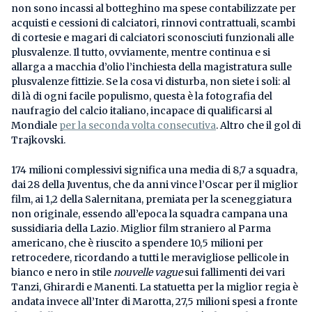
non sono incassi al botteghino ma spese contabilizzate per
acquisti e cessioni di calciatori, rinnovi contrattuali, scambi
di cortesie e magari di calciatori sconosciuti funzionali alle
plusvalenze. Il tutto, ovviamente, mentre continua e si
allarga a macchia d’olio l’inchiesta della magistratura sulle
plusvalenze fittizie. Se la cosa vi disturba, non siete i soli: al
di là di ogni facile populismo, questa è la fotografia del
naufragio del calcio italiano, incapace di qualificarsi al
Mondiale
per la seconda volta consecutiva
. Altro che il gol di
Trajkovski.
174 milioni complessivi significa una media di 8,7 a squadra,
dai 28 della Juventus, che da anni vince l’Oscar per il miglior
film, ai 1,2 della Salernitana, premiata per la sceneggiatura
non originale, essendo all’epoca la squadra campana una
sussidiaria della Lazio. Miglior film straniero al Parma
americano, che è riuscito a spendere 10,5 milioni per
retrocedere, ricordando a tutti le meravigliose pellicole in
bianco e nero in stile
nouvelle vague
sui fallimenti dei vari
Tanzi, Ghirardi e Manenti. La statuetta per la miglior regia è
andata invece all’Inter di Marotta, 27,5 milioni spesi a fronte