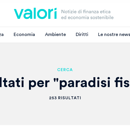
za
Economia
Ambiente
Diritti
Le nostre news
CERCA
ltati per "paradisi fis
253 RISULTATI