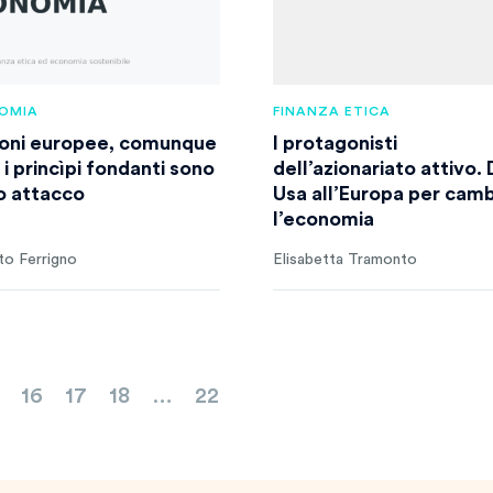
OMIA
FINANZA ETICA
ioni europee, comunque
I protagonisti
i princìpi fondanti sono
dell’azionariato attivo. 
o attacco
Usa all’Europa per cam
l’economia
to Ferrigno
Elisabetta Tramonto
16
17
18
…
22