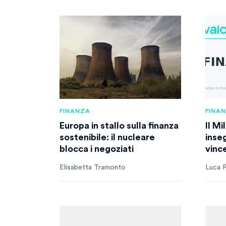
FINANZA
FINA
Europa in stallo sulla finanza
Il Mi
sostenibile: il nucleare
inseg
blocca i negoziati
vinc
Elisabetta Tramonto
Luca P