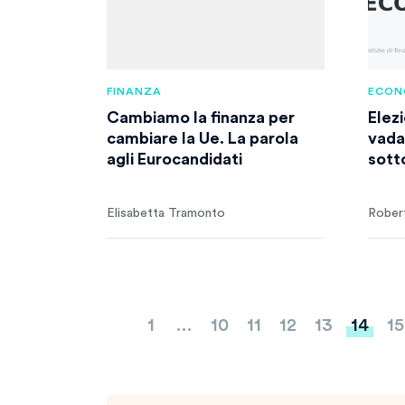
FINANZA
ECON
Cambiamo la finanza per
Elez
cambiare la Ue. La parola
vada 
agli Eurocandidati
sott
Elisabetta Tramonto
Rober
Paginazione
1
…
10
11
12
13
14
15
degli
articoli