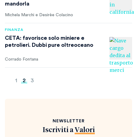
mandorla
Michela Marchi e Desirèe Colacino
FINANZA
CETA: favorisce solo miniere e
petrolieri. Dubbi pure oltreoceano
Corrado Fontana
Paginazione
1
2
3
degli
articoli
NEWSLETTER
Iscriviti a
Valori