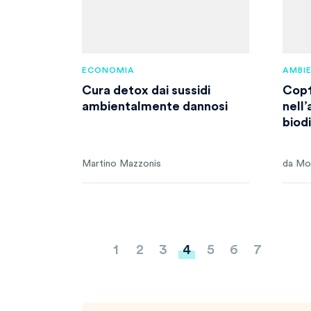
ECONOMIA
AMBI
Cura detox dai sussidi
Cop1
ambientalmente dannosi
nell
biod
Martino Mazzonis
da Mo
Paginazione
1
2
3
4
5
6
7
degli
articoli