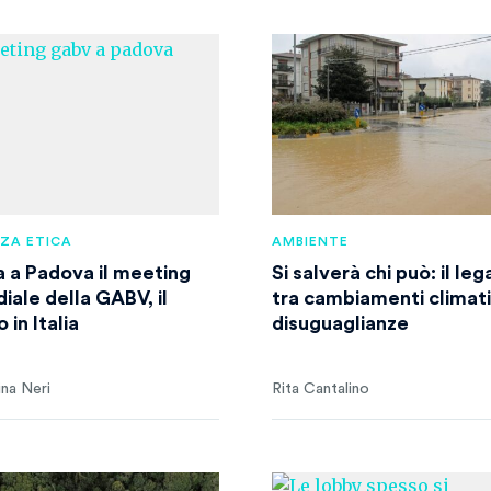
NZA ETICA
AMBIENTE
ia a Padova il meeting
Si salverà chi può: il le
iale della GABV, il
tra cambiamenti climati
 in Italia
disuguaglianze
ina Neri
Rita Cantalino