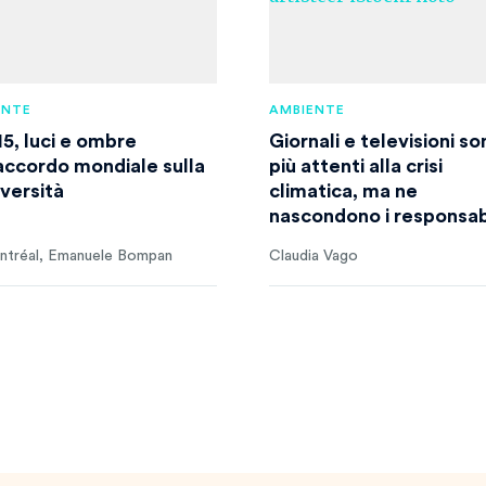
ENTE
AMBIENTE
5, luci e ombre
Giornali e televisioni so
’accordo mondiale sulla
più attenti alla crisi
iversità
climatica, ma ne
nascondono i responsabi
ntréal, Emanuele Bompan
Claudia Vago