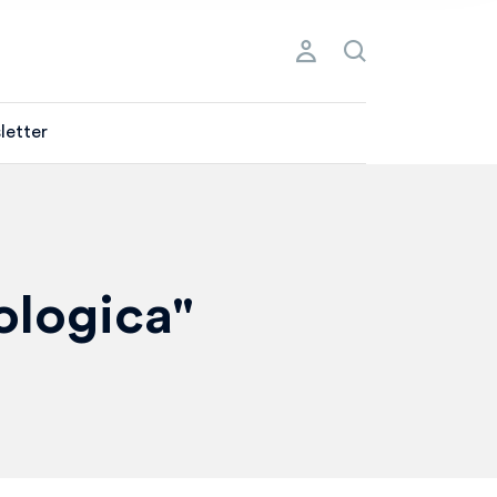
letter
cologica"