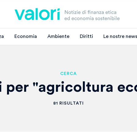
za
Economia
Ambiente
Diritti
Le nostre news
CERCA
i per "agricoltura e
81 RISULTATI