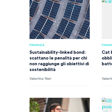
FINANZA
FINA
Sustainability-linked bond:
Cat 
scattano le penalità per chi
obbl
non raggiunge gli obiettivi di
batt
sostenibilità
Valentina Neri
Valent