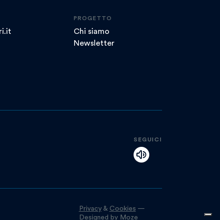
PROGETTO
i.it
Chi siamo
Newsletter
SEGUICI
Privacy
&
Cookies
—
Designed by
Moze