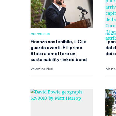
CHICXULUB
FINA
Finanza sostenibile, il Cile
I pa
guarda avanti. È il primo
dal d
Stato a emettere un
dei 
sustainability-linked bond
Valentina Neri
Matteo