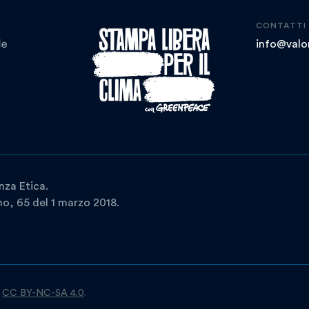
CONTATTI
info@valor
nza Etica.
ano, 65 del 1 marzo 2018.
a
CC BY-NC-SA 4.0
.