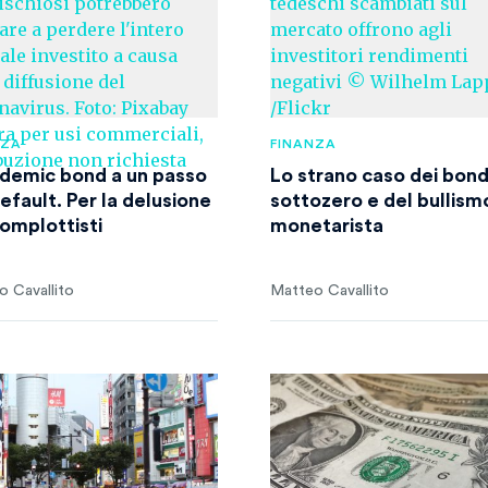
NZA
FINANZA
ndemic bond a un passo
Lo strano caso dei bon
efault. Per la delusione
sottozero e del bullism
complottisti
monetarista
 Cavallito
Matteo Cavallito