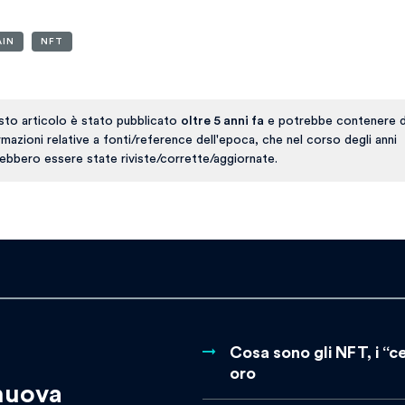
AIN
NFT
to articolo è stato pubblicato
oltre 5 anni fa
e potrebbe contenere d
rmazioni relative a fonti/reference dell'epoca, che nel corso degli anni
ebbero essere state riviste/corrette/aggiornate.
Cosa sono gli NFT, i “ce
oro
 nuova