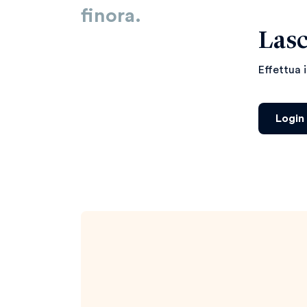
finora.
Lasc
Effettua 
Login