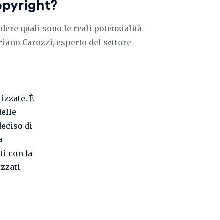
opyright?
re quali sono le reali potenzialità
iano Carozzi, esperto del settore
izzate. È
delle
deciso di
a
ti con la
izzati