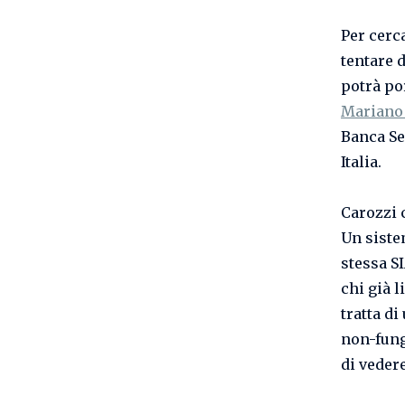
Per cerc
tentare 
potrà por
Mariano
Banca Se
Italia.
Carozzi 
Un siste
stessa S
chi già 
tratta di
non-fung
di veder