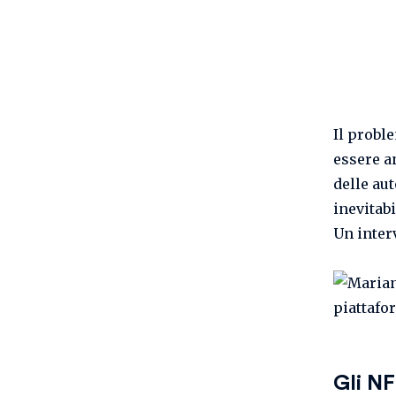
Il probl
essere a
delle au
inevitab
Un inter
Gli NF