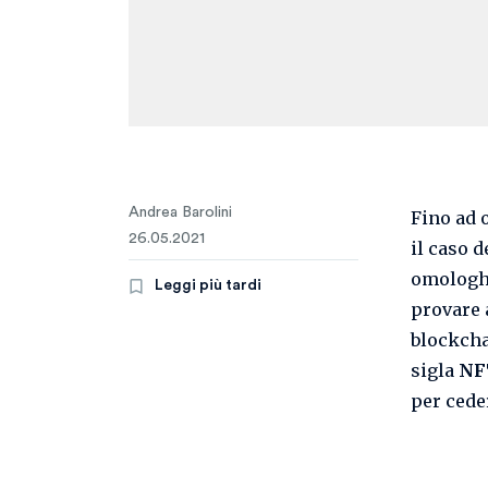
Andrea Barolini
Fino ad 
26.05.2021
il caso d
omologhe
Leggi più tardi
provare a
blockcha
sigla
NF
per ceder