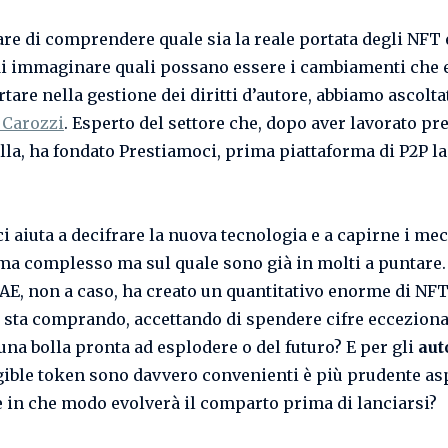
are di comprendere quale sia la reale portata degli NFT 
di immaginare quali possano essere i cambiamenti che 
tare nella gestione dei diritti d’autore, abbiamo ascolta
 Carozzi
. Esperto del settore che, dopo aver lavorato pr
lla, ha fondato Prestiamoci, prima piattaforma di P2P l
ci aiuta a decifrare la nuova tecnologia e a capirne i me
ma complesso ma sul quale sono già in molti a puntare.
IAE, non a caso, ha creato un quantitativo enorme di NFT.
li sta comprando, accettando di spendere cifre eccezional
 una bolla pronta ad esplodere o del futuro? E per gli
aut
ible token sono davvero convenienti è più prudente as
e in che modo evolverà il comparto prima di lanciarsi?