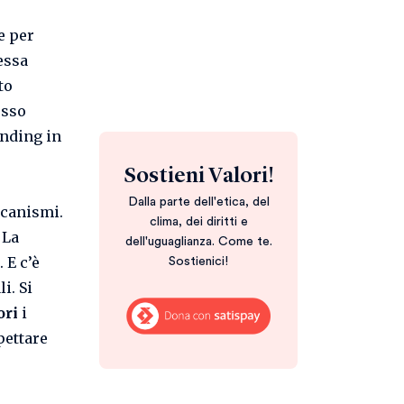
e per
essa
to
esso
anding in
Sostieni Valori!
Dalla parte dell'etica, del
ccanismi.
clima, dei diritti e
 La
dell'uguaglianza. Come te.
 E c’è
Sostienici!
i. Si
ori
i
pettare