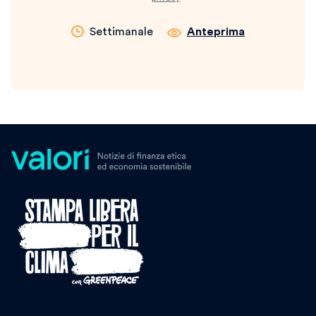
Settimanale
Anteprima