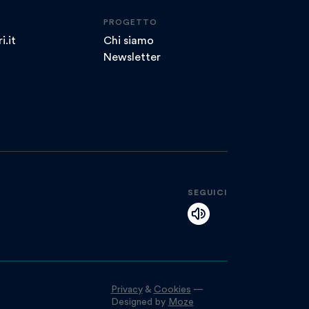
PROGETTO
i.it
Chi siamo
Newsletter
SEGUICI
Privacy
&
Cookies
—
Designed by
Moze