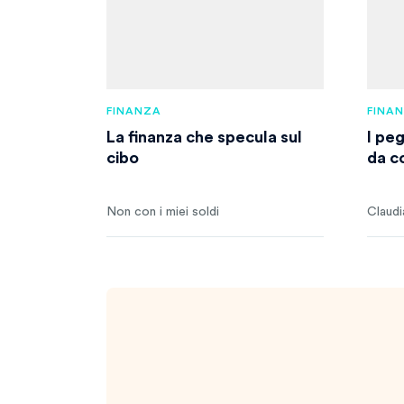
FINANZA
FINA
La finanza che specula sul
I pe
cibo
da c
Non con i miei soldi
Claudi