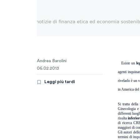
Andrea Barolini
Esiste un
le
06.02.2013
agenti inquinan
rivelarlo è un 
Leggi più tardi
in America del
Si tratta della
r
Ginecologia e 
differenti luog
risulta
inferio
di ricerca CRE
maggiori di co
Gli autori dell
termini di inq