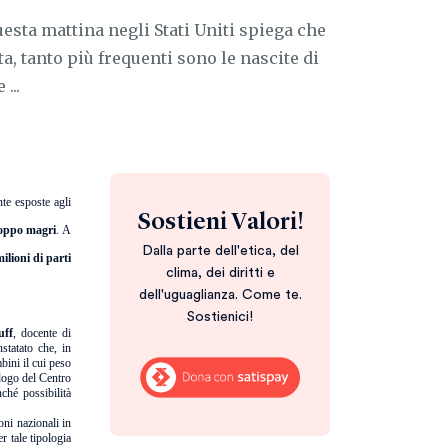
esta mattina negli Stati Uniti spiega che
ta, tanto più frequenti sono le nascite di
...
e esposte agli
Sostieni Valori!
oppo magri
. A
Dalla parte dell'etica, del
milioni di parti
clima, dei diritti e
dell'uguaglianza. Come te.
Sostienici!
uff
, docente di
statato che, in
bini il cui peso
logo del Centro
nché possibilità
oni nazionali in
per tale tipologia