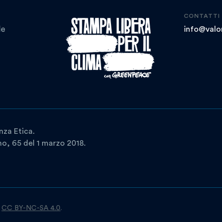
CONTATTI
info@valor
nza Etica.
ano, 65 del 1 marzo 2018.
a
CC BY-NC-SA 4.0
.