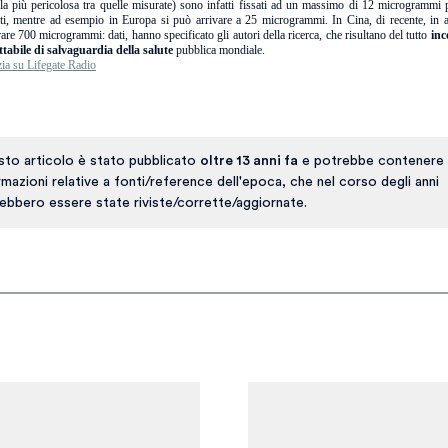
 (la più pericolosa tra quelle misurate) sono infatti fissati ad un massimo di 12 microgrammi
iti, mentre ad esempio in Europa si può arrivare a 25 microgrammi. In Cina, di recente, in al
rare 700 microgrammi: dati, hanno specificato gli autori della ricerca, che risultano del tutto
inc
ettabile di salvaguardia della salute
pubblica mondiale.
zia su Lifegate Radio
to articolo è stato pubblicato
oltre 13 anni fa
e potrebbe contenere 
rmazioni relative a fonti/reference dell'epoca, che nel corso degli anni
ebbero essere state riviste/corrette/aggiornate.