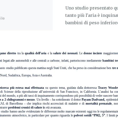
Uno studio presentato qu
tanto più l'aria è inquina
bambini di peso inferiore 
game diretto
tra la
qualità dell’aria
e la
salute dei neonati
. Le
donne incinte
maggiorment
ti legati alle automobili e alle centrali a carbone, infatti, partoriscono mediamente
bambini tr
vasto studio pubblicato questa mattina negli Stati Uniti, che ha preso in considerazione ben
tre 
 Nord, Sudafrica, Europa, Asia e Australia.
icerca più estesa mai effettuata
su questo tema, guidata dalla dottoressa
Tracey Woodr
di Scienze della riproduzione all’università di San Francisco, in California. L’analisi ha con
hi del mondo, a più alti tassi di inquinamento corrispondono più possibilità di veder nascere bam
re a 2 chilogrammi e mezzo
. Un livello – ha sottolineato il dottor
Payam Dadvand,
epidemio
AL di Barcellona – che implica rischi accresciuti di malattie e di
mortalità prenatale
, no
ntrarre
problemi cronici di salute i
n età avanzata.
o studio hanno anche evidenziato le differenze molto marcate esistenti oggi tra le regolamentazi
uinamento atmosferico, in particolare per quanto riguarda le
polveri sottili “PM2, 5”
. I limiti 