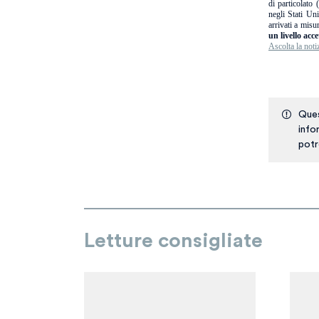
di particolato
negli Stati Un
arrivati a misu
un livello acc
Ascolta la noti
Ques
info
potr
Letture consigliate