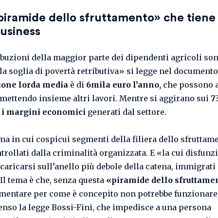
piramide dello sfruttamento»
che tiene 
business
ibuzioni della maggior parte dei dipendenti agricoli son
lla soglia di povertà retributiva» si legge nel documento
zione lorda media
è di
6mila euro l’anno,
che possono a
 mettendo insieme altri lavori. Mentre si aggirano sui
7
i i margini economici
generati dal settore.
ma in cui cospicui segmenti della filiera dello sfruttam
trollati dalla criminalità organizzata. E «la cui disfunz
caricarsi sull’anello più debole della catena, immigrati
Il tema è che, senza questa
«piramide dello sfruttame
imentare per come è concepito non potrebbe funzionare.
enso la legge Bossi-Fini, che impedisce a una persona