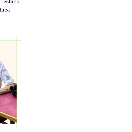
i restano
hica