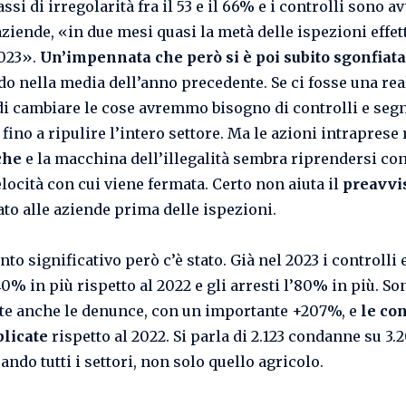
ssi di irregolarità fra il 53 e il 66% e i controlli sono a
aziende, «in due mesi quasi la metà delle ispezioni effet
2023».
Un’impennata che però si è poi subito sgonfiata
do nella media dell’anno precedente. Se ci fosse una rea
di cambiare le cose avremmo bisogno di controlli e seg
 fino a ripulire l’intero settore. Ma le azioni intraprese
che
e la macchina dell’illegalità sembra riprendersi con
locità con cui viene fermata. Certo non aiuta il
preavvis
ato alle aziende prima delle ispezioni.
o significativo però c’è stato. Già nel 2023 i controlli
140% in più rispetto al 2022 e gli arresti l’80% in più. So
e anche le denunce, con un importante +207%, e
le co
plicate
rispetto al 2022. Si parla di 2.123 condanne su 3.2
ndo tutti i settori, non solo quello agricolo.