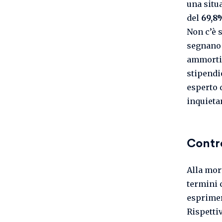
una situ
del
69,8
Non c’è 
segnano 
ammortiz
stipendi
esperto 
inquieta
Contr
Alla mor
termini 
esprimer
Rispettiv