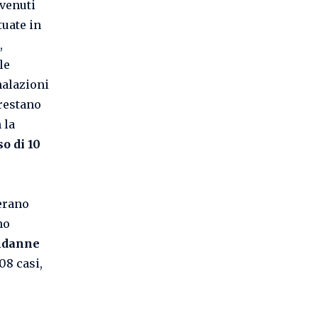
vvenuti
tuate in
,
le
nalazioni
 restano
 la
o di 10
 erano
no
ndanne
08 casi,