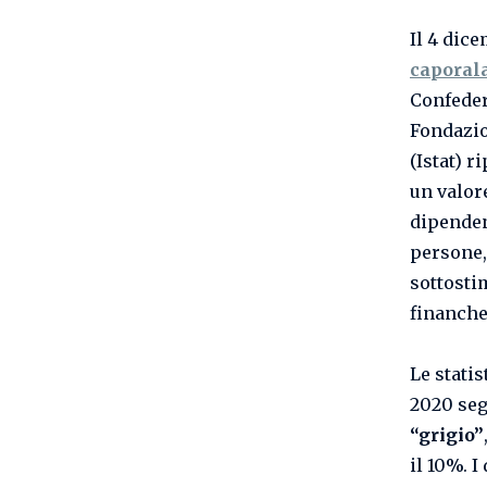
Il 4 dic
caporal
Confeder
Fondazion
(Istat) r
un valor
dipenden
persone,
sottosti
financh
Le stati
2020 seg
“grigio”
il 10%. I