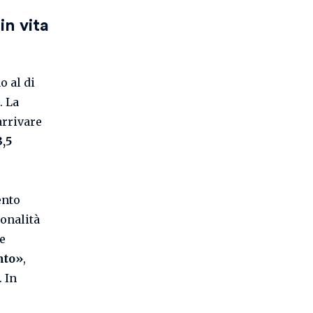
in vita
o al di
. La
rrivare
3,5
ento
ionalità
 e
nto»
,
 In