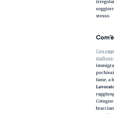
irregola
soggiorn
stesso.
Com’è 
Con
cap
mafiosa 
immigrat
pochissim
fame, a f
Lavorato
raggiun
Cotugno 
braccian