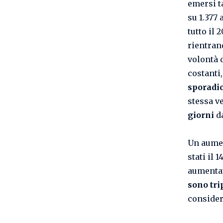
emersi ta
su 1.377 
tutto il 
rientran
volontà 
costanti,
sporadi
stessa ve
giorni
d
Un aument
stati il 
aumentat
sono tri
considera