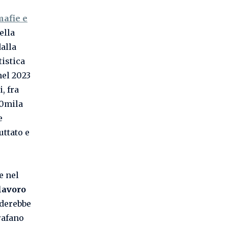
mafie e
ella
alla
tistica
nel 2023
i, fra
00mila
e
uttato e
e nel
lavoro
derebbe
grafano