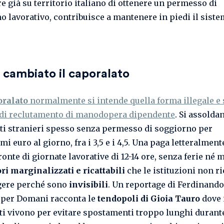
re già su territorio italiano di ottenere un permesso di
o lavorativo, contribuisce a mantenere in piedi il sist
cambiato il caporalato
oralato
normalmente si intende quella forma illegale e 
di reclutamento di manodopera dipendente
. Si assolda
i stranieri spesso senza permesso di soggiorno per
i euro al giorno, fra i 3,5 e i 4,5. Una paga letteralment
ronte di giornate lavorative di 12-14 ore, senza ferie né m
ri marginalizzati e ricattabili
che le istituzioni non r
gere perché sono
invisibili
. Un reportage di Ferdinando
per Domani racconta le
tendopoli di Gioia Tauro
dove 
ti vivono per evitare spostamenti troppo lunghi durante