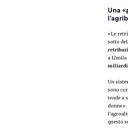
Una
«
l’agri
«Le retr
sotto de
retribu
a 12mila
miliard
Un siste
sono con
tende a s
donne». 
l’agroal
questo s