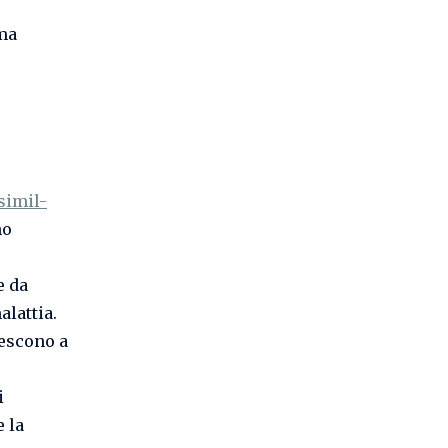
ema
simil-
no
e da
alattia.
iescono a
i
 la