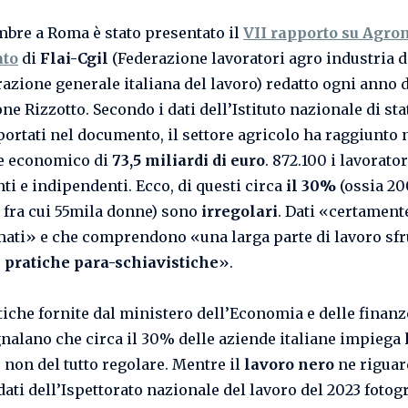
embre a Roma è stato presentato il
VII rapporto su Agro
ato
di
Flai-Cgil
(Federazione lavoratori agro industria d
azione generale italiana del lavoro) redatto ogni anno d
e Rizzotto. Secondo i dati dell’Istituto nazionale di sta
iportati nel documento, il settore agricolo ha raggiunto 
e economico di
73,5 miliardi di euro
. 872.100 i lavorator
ti e indipendenti. Ecco, di questi circa
il 30%
(ossia 2
 fra cui 55mila donne) sono
irregolari
. Dati «certament
mati» e che comprendono «una larga parte di lavoro sfr
e
pratiche para-schiavistiche
».
stiche fornite dal ministero dell’Economia e delle finanz
nalano che circa il 30% delle aziende italiane impiega
, non del tutto regolare. Mentre il
lavoro nero
ne riguar
 dati dell’Ispettorato nazionale del lavoro del 2023 foto