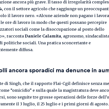
azione ancora più grave. Il tasso di irregolarità comples
%,
con il settore agricolo che raggiunge un preoccupant
solo il lavoro nero. «Alcune aziende non pagano i lavor
le ore di lavoro in modo che questi possano percepire
zatori sociali come la disoccupazione al posto dello
o», racconta
Daniele Calamita
, agronomo, sindacalist
di politiche sociali. Una pratica sconcertante e
ntemente diffusa.
olli ancora sporadici ma denunce in au
te di Singh, che il rapporto Flai-Cgil definisce senza m
come “omicidio” e sulla quale la magistratura deve anc
si, sono seguite tre grosse operazioni delle forze dell’
amente il 3 luglio, il 25 luglio e i primi giorni di agosto