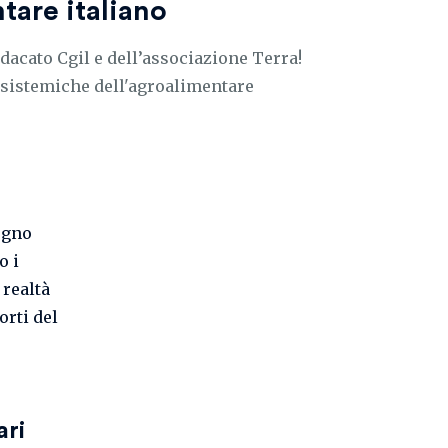
tare italiano
ndacato Cgil e dell’associazione Terra!
à sistemiche dell'agroalimentare
ugno
o i
 realtà
orti del
ari