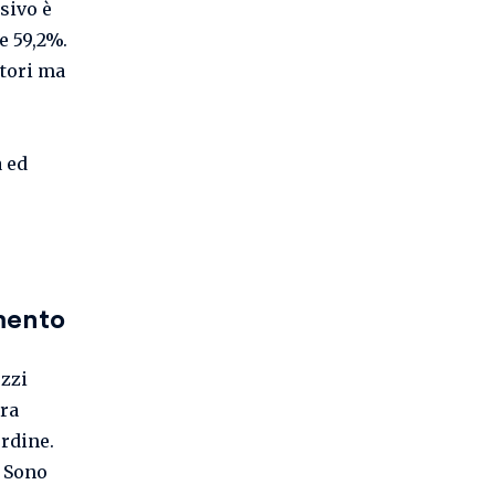
sivo è
e 59,2%.
atori ma
a ed
mento
ezzi
ora
ordine.
. Sono