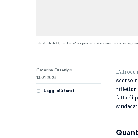
Gli studi di Cgil e Terra! su precarietà e sommerso nell'ag
Caterina Orsenigo
L’atroce
13.01.2025
scorso n
riflettor
Leggi più tardi
fatta di
sindacat
Quanti