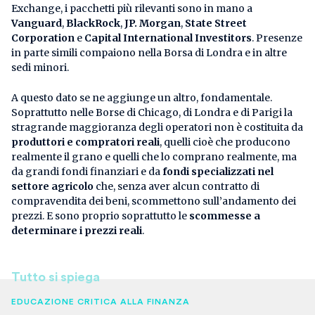
Exchange, i pacchetti più rilevanti sono in mano a
Vanguard
,
BlackRock
,
JP. Morgan
,
State Street
Corporation
e
Capital International Investitors
. Presenze
in parte simili compaiono nella Borsa di Londra e in altre
sedi minori.
A questo dato se ne aggiunge un altro, fondamentale.
Soprattutto nelle Borse di Chicago, di Londra e di Parigi la
stragrande maggioranza degli operatori non è costituita da
produttori e compratori reali
, quelli cioè che producono
realmente il grano e quelli che lo comprano realmente, ma
da grandi fondi finanziari e da
fondi specializzati nel
settore agricolo
che, senza aver alcun contratto di
compravendita dei beni, scommettono sull’andamento dei
prezzi. E sono proprio soprattutto le
scommesse a
determinare i prezzi reali
.
Tutto si spiega
EDUCAZIONE CRITICA ALLA FINANZA