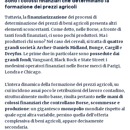
Sono i colossi finanziari che determinano la
formazione dei prezzi agricoli
Tuttavia, la
finanziarizzazione
dei processi di
determinazione dei prezzi di beni agricoli presenta altri
elementi sconcertanti. Come detto, nelle Borse, a fronte di
tanti fondi finanziari, ci sono pochi produttori. Ma i
produttori chi sono? Nel caso dei cereali, si tratta di
quattro
grandi società
:
Archer-Daniels Midland
,
Bunge
,
Cargill
e
Dreyfus
. Le prime due in particolare sono
possedute dai
grandi fondi
, Vanguard, Black Rock e State Street: i
medesimi operatori finanziari nelle Borse merci di Parigi,
Londra e Chicago.
L’intera dinamica della formazione dei prezzi agricoli, su
cui incidono assai poco le retribuzioni del lavoro contadino,
strutturalmente molto basse, risulta pertanto
nelle mani di
colossi finanziari che controllano Borse, scommesse e
produzione
: un gigantesco
monopolio
mondiale rispetto al
quale ogni altra variabile, persino quella dell’offerta
complessiva di beni agricoli, appare decisamente
secondaria.