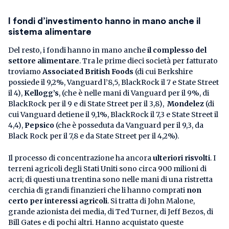
I fondi d’investimento hanno in mano anche il
sistema alimentare
Del resto, i fondi hanno in mano anche
il complesso del
settore alimentare
. Tra le prime dieci società per fatturato
troviamo
Associated British Foods
(di cui Berkshire
possiede il 9,2%, Vanguard l’8,5, BlackRock il 7 e State Street
il 4),
Kellogg’s
, (che è nelle mani di Vanguard per il 9%, di
BlackRock per il 9 e di State Street per il 3,8),
Mondelez
(di
cui Vanguard detiene il 9,1%, BlackRock il 7,3 e State Street il
4,4),
Pepsico
(che è posseduta da Vanguard per il 9,3, da
Black Rock per il 7,8 e da State Street per il 4,2%).
Il processo di concentrazione ha ancora
ulteriori risvolti
. I
terreni agricoli degli Stati Uniti sono circa 900 milioni di
acri; di questi una trentina sono nelle mani di una ristretta
cerchia di grandi finanzieri che li hanno comprati
non
certo per interessi agricoli
. Si tratta di John Malone,
grande azionista dei media, di Ted Turner, di Jeff Bezos, di
Bill Gates e di pochi altri. Hanno acquistato queste