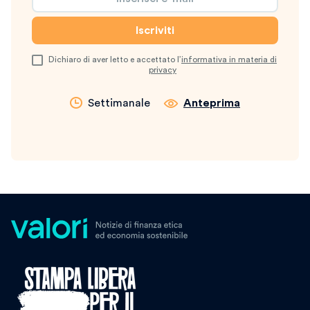
Dichiaro di aver letto e accettato l’
informativa in materia di
privacy
Settimanale
Anteprima