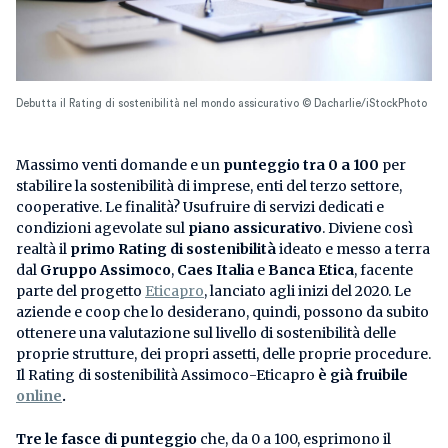
Debutta il Rating di sostenibilità nel mondo assicurativo © Dacharlie/iStockPhoto
Massimo venti domande e un
punteggio tra 0 a 100
per
stabilire la sostenibilità di imprese, enti del terzo settore,
cooperative. Le finalità? Usufruire di servizi dedicati e
condizioni agevolate sul
piano assicurativo
. Diviene così
realtà il
primo Rating di sostenibilità
ideato e messo a terra
dal
Gruppo Assimoco
,
Caes Italia
e
Banca Etica
, facente
parte del progetto
Eticapro
, lanciato agli inizi del 2020. Le
aziende e coop che lo desiderano, quindi, possono da subito
ottenere una valutazione sul livello di sostenibilità delle
proprie strutture, dei propri assetti, delle proprie procedure.
Il Rating di sostenibilità Assimoco-Eticapro
è già fruibile
online
.
Tre le fasce di punteggio
che, da 0 a 100, esprimono il