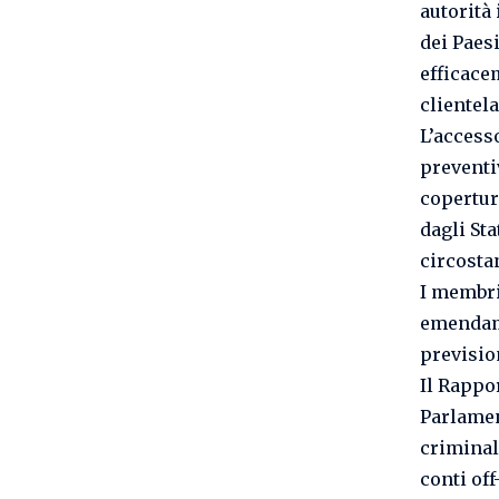
autorità 
dei Paes
efficace
clientela
L’access
preventi
copertur
dagli Sta
circosta
I membri
emendame
prevision
Il Rappo
Parlamen
criminal
conti of