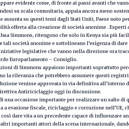
appare evidente come, di fronte ai passi avanti che vann
ndosi su scala comunitaria, appaia ancora meno sosteni
 assunta su questi temi dagli Stati Uniti, Paese noto per
lità offerta alla creazione di società anonime . Esperti 
hua Simmons, ritengono che solo in Kenya sia più faci
re tali società anonime e sottolineano l’esigenza di dare
iniziative legislative che vanno nella direzione ora trac
ordo Europarlamento – Consiglio.
azioni di Simmons appaiono importanti soprattutto pe
o la rilevanza che potrebbero assumere questi registri
dozione venisse approvata in via definitiva all’interno d
irettiva Antiriciclaggio oggi in discussione.
 di una occasione importante per realizzare un salto di q
ta a evasione fiscale, riciclaggio e corruzione nell’UE, c
 così dare vita a un precedente capace di influenzare an
 altri importanti attori della scena internazionale, dan