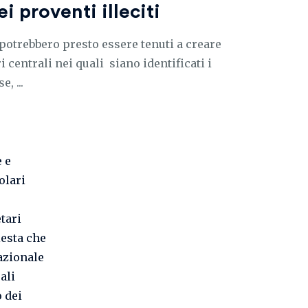
ei proventi illeciti
 potrebbero presto essere tenuti a creare
i centrali nei quali siano identificati i
, ...
e e
olari
tari
iesta che
nazionale
ali
 dei