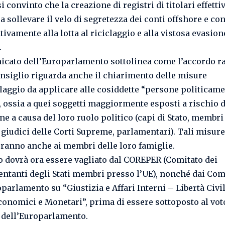
 convinto che la creazione di registri di titolari effettiv
a sollevare il velo di segretezza dei conti offshore e co
tivamente alla lotta al riciclaggio e alla vistosa evasion
.
icato dell’Europarlamento sottolinea come l’accordo r
onsiglio riguarda anche il chiarimento delle misure
claggio da applicare alle cosiddette “persone politicam
, ossia a quei soggetti maggiormente esposti a rischio d
ne a causa del loro ruolo politico (capi di Stato, membri
 giudici delle Corti Supreme, parlamentari). Tali misure
ranno anche ai membri delle loro famiglie.
o dovrà ora essere vagliato dal COREPER (Comitato dei
ntanti degli Stati membri presso l’UE), nonché dai Com
parlamento su “Giustizia e Affari Interni – Libertà Civil
Economici e Monetari”, prima di essere sottoposto al vot
 dell’Europarlamento.