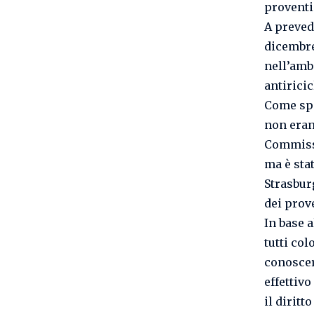
proventi 
A preved
dicembre
nell’amb
antirici
Come spe
non eran
Commissi
ma è sta
Strasburg
dei prove
In base a
tutti col
conoscer
effettivo
il diritt