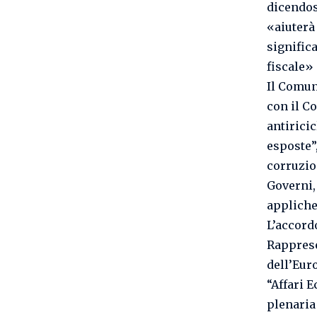
dicendosi
«aiuterà 
significa
fiscale» 
Il Comun
con il C
antirici
esposte”
corruzio
Governi,
appliche
L’accord
Rapprese
dell’Euro
“Affari 
plenaria