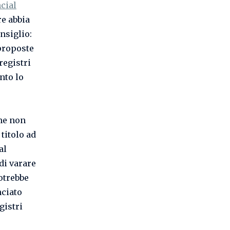
cial
re abbia
nsiglio:
 proposte
registri
nto lo
me non
titolo ad
al
 di varare
otrebbe
nciato
gistri