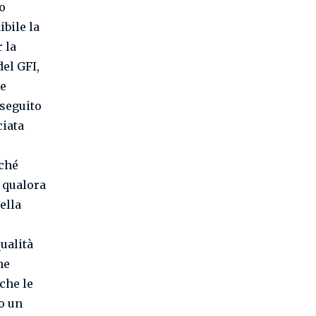
o
bile la
 la
del GFI,
le
 seguito
ciata
rché
 qualora
ella
ualità
he
che le
do un