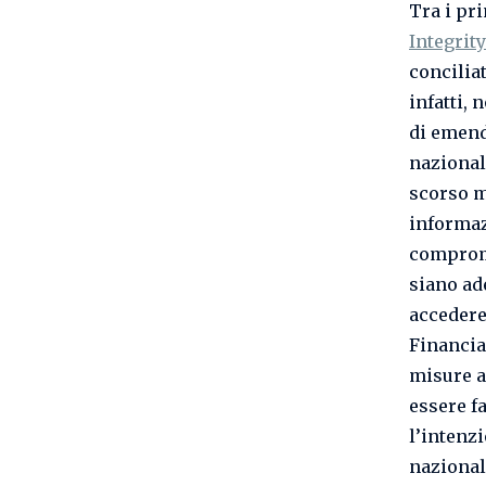
Tra i pr
Integrity
concilia
infatti,
di emend
nazional
scorso m
informaz
comprome
siano ad
accedere
Financial
misure a
essere f
l’intenz
nazional