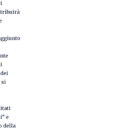
i
ntribuirà
e
aggiunto
ente
i
 dei
 si
itati
i” e
o della