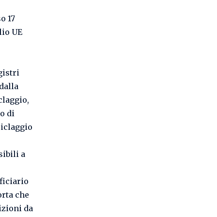
o 17
lio UE
gistri
dalla
claggio,
o di
ciclaggio
ibili a
ficiario
orta che
izioni da