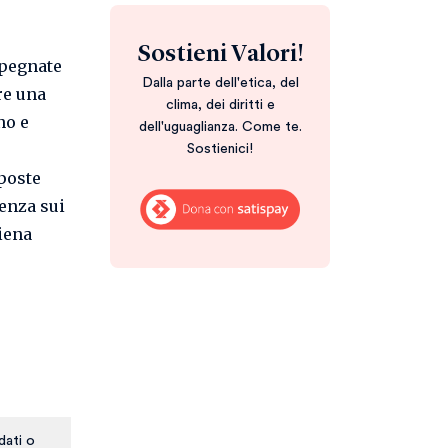
Sostieni Valori!
mpegnate
Dalla parte dell'etica, del
re una
clima, dei diritti e
no e
dell'uguaglianza. Come te.
Sostienici!
oposte
renza sui
piena
dati o