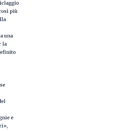
ciclaggio
così più
lla
 a una
 la
efinito
rse
del
gnie e
ri»,