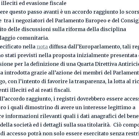
illeciti ed evasione fiscale
ere questo passo avanti è un accordo raggiunto lo scors
 tra i negoziatori del Parlamento Europeo e del Consig
ito delle discussioni sulla riforma della disciplina
claggio comunitaria.
cificato nella
nota
diffusa dall’Europarlamento, tali re
o stati previsti nella proposta inizialmente presentata 
one per la definizione di una Quarta Direttiva Antirici
ta introdotta grazie all’azione dei membri del Parlament
o, con l’intento di favorire la trasparenza, la lotta al ri
nti illeciti ed ai reati fiscali.
ll’accordo raggiunto, i registri dovrebbero essere access
oro i quali dimostrino di avere un interesse legittimo a
e informazioni rilevanti quali i dati anagrafici del bene
 della società ed i dettagli sulla sua titolarità. Ciò comp
o di accesso potrà non solo essere esercitato senza restr