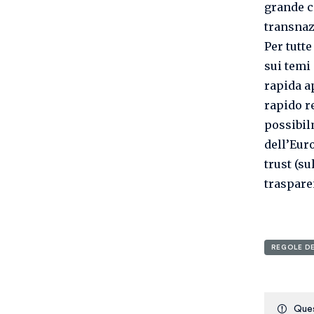
grande c
transnaz
Per tutt
sui temi
rapida a
rapido r
possibil
dell’Eur
trust (su
traspare
REGOLE D
Ques