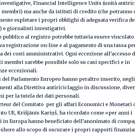
investigative, Financial Intelligence Units (unità antiri
i membri) ma anche da istituti di credito (che potranno 
mente espletare i propri obblighi di adeguata verifica de
) e giornalisti investigativi.
o pubblico al registro potrebbe tuttavia essere vincolato
va registrazione on-line e al pagamento di una tassa per
a dei costi amministrativi. Ogni eccezione all’accesso d
ti membri sarebbe possibile solo su casi specifici e in
nze eccezionali.
 del Parlamento Europeo hanno peraltro inserito, negli
nti alla Direttiva antiriciclaggio in discussione, dive
i per la tutela dei dati personali.
rteur del Comitato per gli affari Economici e Monetari 
to UE, Krišjānis Kariņš, ha ricordato come «per anni i
i in Europa hanno beneficiato dell’anonimato di compa
f-shore allo scopo di oscurare i propri rapporti finanzia