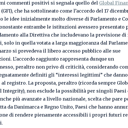
imi commenti positivi si segnala quello del
Global Finan
(GFI), che ha sottolineato come l’accordo del 17 dicemb
to le idee inizialmente molto diverse di Parlamento e Co
 nonostante entrambe le istituzioni avessero presentato
amento alla Direttiva che includevano la previsione di 
i, solo in quella votata a larga maggioranza dal Parlame
arzo si prevedeva il libero accesso pubblico alle sue
ioni. L’accordo raggiunto rappresenta dunque un
sso, peraltro non privo di criticità, considerando co
eguatamente definiti gli “interessi legittimi” che danno 
 al registro. La proposta, peraltro (ricorda sempre Glob
 Integrity), non esclude la possibilità per singoli Paesi
nche più avanzate a livello nazionale, scelta che pare p
atta da Danimarca e Regno Unito, Paesi che hanno annu
ione di rendere pienamente accessibili i propri futuri re
i.