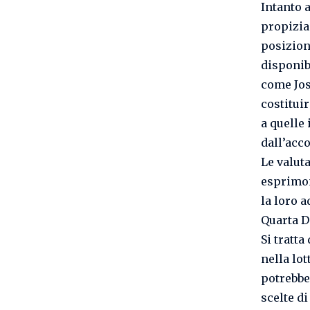
Intanto 
propizia
posizione
disponibi
come Jos
costitui
a quelle 
dall’acc
Le valut
esprimon
la loro a
Quarta D
Si tratta
nella lot
potrebbe
scelte di