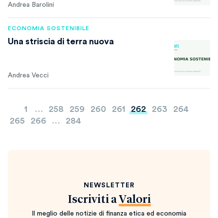
Andrea Barolini
ECONOMIA SOSTENIBILE
Una striscia di terra nuova
Andrea Vecci
Paginazione
1
…
258
259
260
261
262
263
264
degli
265
266
…
284
articoli
NEWSLETTER
Iscriviti a
Valori
Il meglio delle notizie di finanza etica ed economia