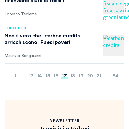
finanziario aiuta le fossili
Lorenzo Tecleme
CHICXULUB
Non è vero che i carbon credits
arricchiscono i Paesi poveri
Maurizio Bongioanni
Paginazione
1
…
13
14
15
16
17
18
19
20
21
…
54
degli
articoli
NEWSLETTER