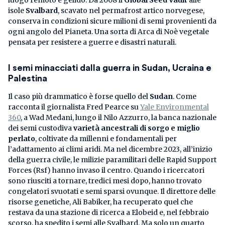
isole
Svalbard
, scavato nel permafrost artico norvegese,
conserva in condizioni sicure milioni di semi provenienti da
ogni angolo del Pianeta. Una sorta di Arca di Noè vegetale
pensata per resistere a guerre e disastri naturali.
I semi minacciati dalla guerra in Sudan, Ucraina e
Palestina
Il caso più drammatico è forse quello del
Sudan
. Come
racconta il giornalista Fred Pearce su
Yale Environmental
360
, a Wad Medani, lungo il Nilo Azzurro, la banca nazionale
dei semi custodiva
varietà ancestrali di sorgo e miglio
perlato
, coltivate da millenni e fondamentali per
l’adattamento ai climi aridi. Ma nel dicembre 2023, all’inizio
della guerra civile, le milizie paramilitari delle Rapid Support
Forces (Rsf) hanno invaso il centro. Quando i ricercatori
sono riusciti a tornare, tredici mesi dopo, hanno trovato
congelatori svuotati e semi sparsi ovunque. Il direttore delle
risorse genetiche, Ali Babiker, ha recuperato quel che
restava da una stazione di ricerca a Elobeid e, nel febbraio
scorso, ha spedito i semi alle Svalbard. Ma solo un quarto