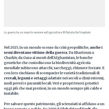
La guerra ha un impatto enorme sull'agricoltura © Natalie Su/Unsplash
Nel 2025, in un mondo scosso da crisi geopolitiche,
anche i
semi diventano vittime della guerra
. Da Khartoum a
Charkiv, da Gaza ai monti dell’Afghanistan, le banche
genetiche che custodiscono la biodiversità agricola
mondiale subiscono attacchi, saccheggi, chiusure forzate. E
con loro rischiano di scomparire le varietà tradizionali di
cereali, legumi e ortaggi
adattate nei secoli a climi estremi,
suoli poveri e parassiti locali. Veri e propri tesori genetici
oggi più che mai preziosi, in un mondo sempre più caldo e
instabile.
Per salvare questo patrimonio, gli scienziati si affidano a un
luogo remoto e gelido. Da 2008 il
Global Seed Vault
alle