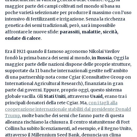
maggior parte dei campi coltivati nel mondo si basa su
poche varietà selezionate per produrre il massimo con l’uso
intensivo di fertilizzanti e irrigazione. Senza la ricchezza
genetica dei semi tradizionali, però, sarà impossibile
affrontare le nuove sfide:
parassiti, malattie, siccità,
ondate di calore
.
Era il 1921 quando il famoso agronomo Nikolai Vavilov
fondò la prima banca dei semi al mondo,
in Russia
. Oggi la
maggior parte delle nazioni dispone delle proprie strutture,
supportate da 11 banche internazionali gestite nell’ambito
di una partnership nota come Cgiar (Consultative Group on
International Agricultural Research), finanziata in gran
parte dai governi. Eppure, proprio oggi, questo sistema
globale vacilla. Gli
Stati Uniti
, attraverso
Usaid,
erano tra i
principali donatori della rete Cgiar. Ma,
con i tagli alla
cooperazione internazionale stabiliti dal presidente Donald
Trump
, molte banche dei semi che fanno parte di questa
alleanza rischiano la chiusura. Il centro statunitense di Fort
Collins ha subito licenziamenti, ad esempio, e il Regno Unito,
attraverso il Millennium Seed Bank, denuncia un clima