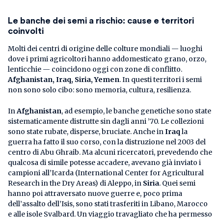
Le banche dei semi a rischio: cause e territori
coinvolti
Molti dei centri di origine delle colture mondiali — luoghi
dove i primi agricoltori hanno addomesticato grano, orzo,
lenticchie — coincidono oggi con zone di conflitto.
Afghanistan, Iraq, Siria, Yemen
. In questi territori i semi
non sono solo cibo: sono memoria, cultura, resilienza.
In
Afghanistan
, ad esempio, le banche genetiche sono state
sistematicamente distrutte sin dagli anni ’70. Le collezioni
sono state rubate, disperse, bruciate. Anche in
Iraq
la
guerra ha fatto il suo corso, con la distruzione nel 2003 del
centro di Abu Ghraib. Ma alcuni ricercatori, prevedendo che
qualcosa di simile potesse accadere, avevano già inviato i
campioni all’Icarda (International Center for Agricultural
Research in the Dry Areas) di Aleppo, in
Siria
. Quei semi
hanno poi attraversato nuove guerre e, poco prima
dell’assalto dell’Isis, sono stati trasferiti in Libano, Marocco
e alle isole Svalbard. Un viaggio travagliato che ha permesso