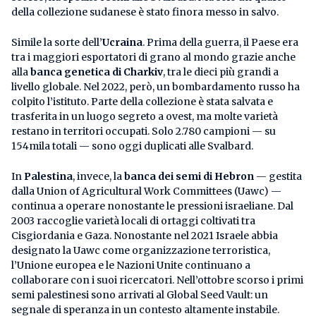
della collezione sudanese è stato finora messo in salvo.
Simile la sorte dell’
Ucraina
. Prima della guerra, il Paese era
tra i maggiori esportatori di grano al mondo grazie anche
alla
banca genetica di Charkiv
, tra le dieci più grandi a
livello globale. Nel 2022, però, un bombardamento russo ha
colpito l’istituto. Parte della collezione è stata salvata e
trasferita in un luogo segreto a ovest, ma molte varietà
restano in territori occupati. Solo 2.780 campioni — su
154mila totali — sono oggi duplicati alle Svalbard.
In
Palestina
, invece, la
banca dei semi di Hebron
— gestita
dalla Union of Agricultural Work Committees (Uawc) —
continua a operare nonostante le pressioni israeliane. Dal
2003 raccoglie varietà locali di ortaggi coltivati tra
Cisgiordania e Gaza. Nonostante nel 2021 Israele abbia
designato la Uawc come organizzazione terroristica,
l’Unione europea e le Nazioni Unite continuano a
collaborare con i suoi ricercatori. Nell’ottobre scorso i primi
semi palestinesi sono arrivati al Global Seed Vault: un
segnale di speranza in un contesto altamente instabile.