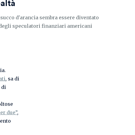
altà
l succo d'arancia sembra essere diventato
 degli speculatori finanziari americani
ia.
ati
, sa di
 di
oltose
er due”
,
mento