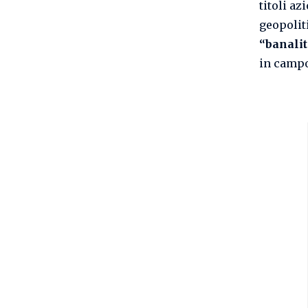
titoli az
geopoliti
“banalit
in campo