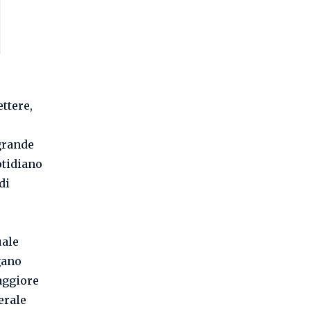
ttere,
 grande
otidiano
di
uale
gano
maggiore
erale