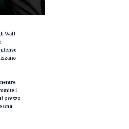
 di Wall
n
unitense
nizzano
 mentre
ramite i
ul prezzo
re
una