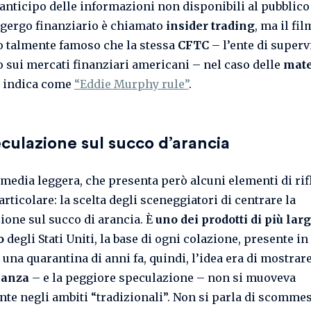
 anticipo delle informazioni non disponibili al pubblico
n gergo finanziario è chiamato
insider trading
, ma il fil
o talmente famoso che la stessa
CFTC
– l’ente di superv
o sui mercati finanziari americani – nel caso delle
mate
 indica come
“Eddie Murphy rule”
.
culazione sul succo d’arancia
edia leggera, che presenta però alcuni elementi di rif
rticolare: la scelta degli sceneggiatori di centrare la
ione sul succo di arancia. È
uno dei prodotti di più lar
o
degli Stati Uniti, la base di ogni colazione, presente in
 una quarantina di anni fa, quindi, l’idea era di mostrar
nanza
– e la peggiore speculazione – non si muoveva
te negli ambiti “tradizionali”. Non si parla di scommes