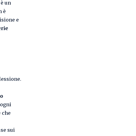
 è un
m è
isione e
rie
lessione.
go
 ogni
e che
se sui