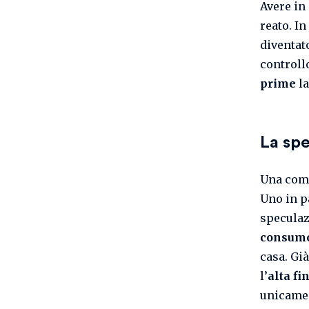
Avere in
reato. I
diventat
controll
prime
la
La spe
Una comm
Uno in pa
speculaz
consum
casa. Già
l’
alta fi
unicamen