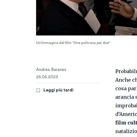
Un'immagine dal film "Una poltrona per due"
Andrea Baranes
Probabi
25.05.2023
Anche ch
cosa par
Leggi più tardi
arancia 
improbabi
d’Americ
film cul
natalizi