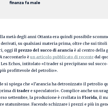
finanza fa male
ella metà degli anni Ottanta era quindi possibile scomme
 derivati, su qualsiasi materia prima, oltre che sui titoli
ri, oggi
il prezzo del succo di arancia
è al centro della
 A raccontarlo è
un articolo pubblicato di recente
dal qu
Les Echos, intitolato «I trader si precipitano sul succo 
più profittevole del petrolio».
le si spiega che «l’arancia ha detronizzato il petrolio q
prima di
trader
e speculatori». Complice anche un ura
orso settembre, la produzione è crollata in
Florida
, il 
re statunitense. Facendo schizzare i prezzi e più in gen