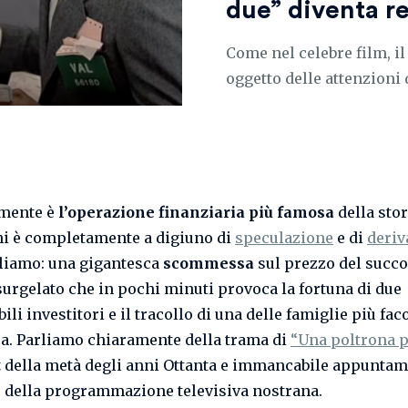
due” diventa re
Come nel celebre film, i
oggetto delle attenzioni
lmente è
l’operazione finanziaria più famosa
della stor
i è completamente a digiuno di
speculazione
e di
deriv
liamo: una gigantesca
scommessa
sul prezzo del succo
surgelato che in pochi minuti provoca la fortuna di due
li investitori e il tracollo di una delle famiglie più fac
a. Parliamo chiaramente della trama di
“Una poltrona p
t
della metà degli anni Ottanta e immancabile appunta
o della programmazione televisiva nostrana.