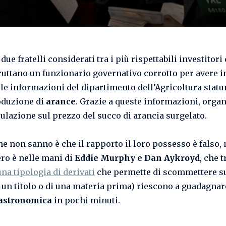
 due fratelli considerati tra i più rispettabili investitori
fruttano un funzionario governativo corrotto per avere i
 le informazioni del dipartimento dell’Agricoltura stat
oduzione di
arance
. Grazie a queste informazioni, orga
ulazione sul prezzo del succo di arancia surgelato.
he non sanno è che il rapporto il loro possesso è falso,
ero è nelle mani di
Eddie Murphy e Dan Aykroyd
, che t
una tipologia di derivati
che permette di scommettere s
i un titolo o di una materia prima) riescono a guadagna
astronomica
in pochi minuti.