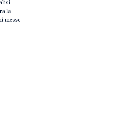
alisi
ra la
ni messe