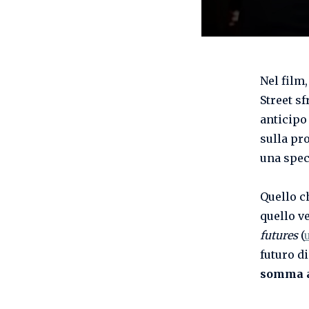
Nel film,
Street s
anticipo
sulla pr
una spec
Quello c
quello v
futures
(
futuro d
somma 