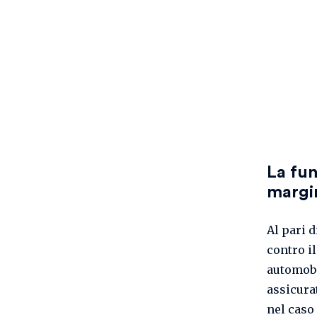
La fun
margi
Al pari d
contro il
automobi
assicura
nel caso