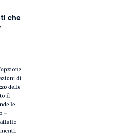
ti che
e
n’opzione
azioni di
zzo
delle
to il
ende le
o –
attutto
umenti.