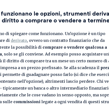
unzionano le opzioni, strumenti deriva
 diritto a comprare o vendere a termin
o di spiegare come funzionano. Un’opzione è un tipo
are di
derivato
, ovvero un contratto finanziario che da
rente la possibilità di
comprare o vendere qualcosa a
a
, solo se gli conviene. Ad esempio posso acquistare u
à il diritto di comprare tra un mese un certo numero di 
 impresa a un prezzo prefissato. Se alla scadenza il
pre
i permette di guadagnare posso farlo (si dice che eserci
ontenuto nell’opzione), altrimenti lascio perdere. Chi v
– tipicamente un banca o altro intermediario finanziari
viamente che le cose vadano in senso opposto, ma sopr
a sulle
commissioni
legate a ogni vendita di questi str