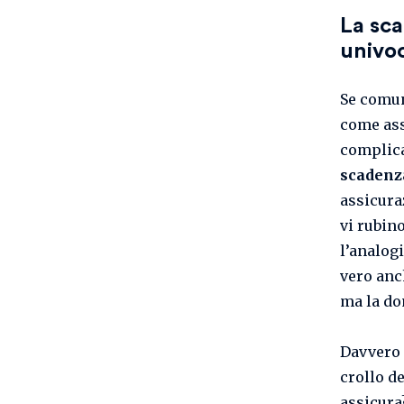
La sca
univo
Se comun
come ass
complica
scadenz
assicura
vi rubin
l’analogi
vero anc
ma la d
Davvero 
crollo d
assicura