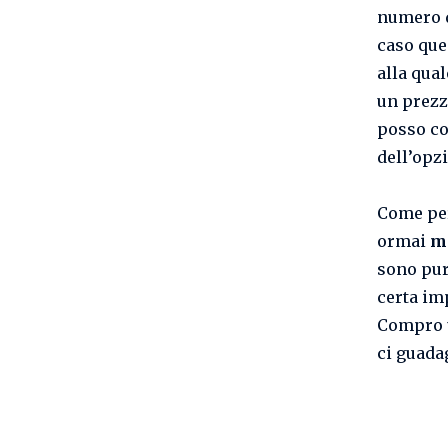
numero d
caso que
alla qual
un prezzo
posso co
dell’opz
Come per 
ormai
m
sono pur
certa im
Compro u
ci guada