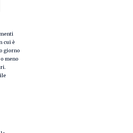
umenti
n cui è
to giorno
o o meno
ri.
ile