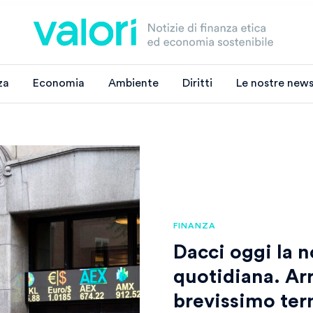
za
Economia
Ambiente
Diritti
Le nostre news
FINANZA
Dacci oggi la 
quotidiana. Arr
brevissimo te