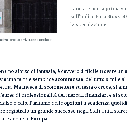
Lanciate per la prima vo
sull'indice Euro Stoxx 50
la speculazione
ativa, presto arriveranno anche in
 uno sforzo di fantasia, è davvero difficile trovare un u
sia una pura e semplice
scommessa
, del tutto simile al
tina. Ma invece di scommettere su testa o croce, si am
ll’aurea di professionalità dei mercati finanziari e si s
rialzo o calo. Parliamo delle
opzioni a scadenza quotid
re registrato un grande successo negli Stati Uniti stare
care anche in Europa.