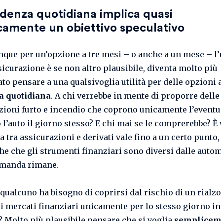
denza quotidiana implica quasi
camente un obiettivo speculativo
que per un’opzione a tre mesi – o anche a un mese – l’
icurazione è se non altro plausibile, diventa molto più
to pensare a una qualsivoglia utilità per delle opzioni 
a quotidiana
. A chi verrebbe in mente di proporre delle
zioni furto e incendio che coprono unicamente l’eventu
o l’auto il giorno stesso? E chi mai se le comprerebbe? È
a tra assicurazioni e derivati vale fino a un certo punto,
he che gli strumenti finanziari sono diversi dalle autom
omanda rimane.
qualcuno ha bisogno di coprirsi dal rischio di un rialzo
ei mercati finanziari unicamente per lo stesso giorno in 
? Molto più plausibile pensare che si voglia
semplicem