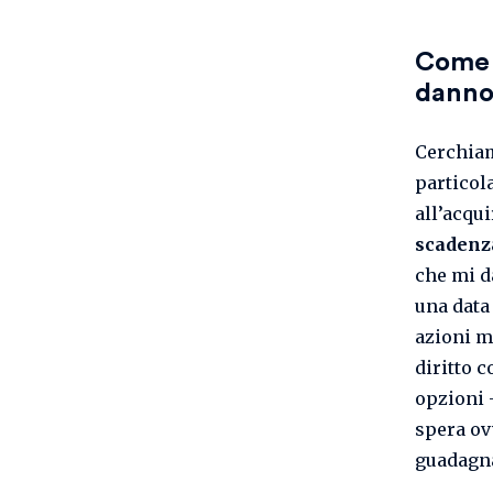
Come f
danno
Cerchiam
particol
all’acqui
scadenz
che mi d
una data
azioni m
diritto c
opzioni 
spera ov
guadagn