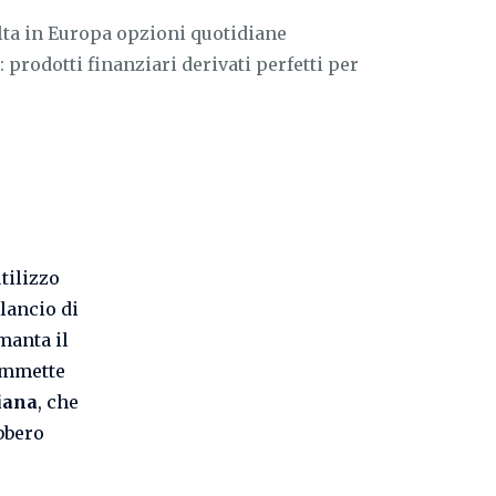
lta in Europa opzioni quotidiane
: prodotti finanziari derivati perfetti per
tilizzo
 lancio di
manta il
commette
iana
, che
bbero