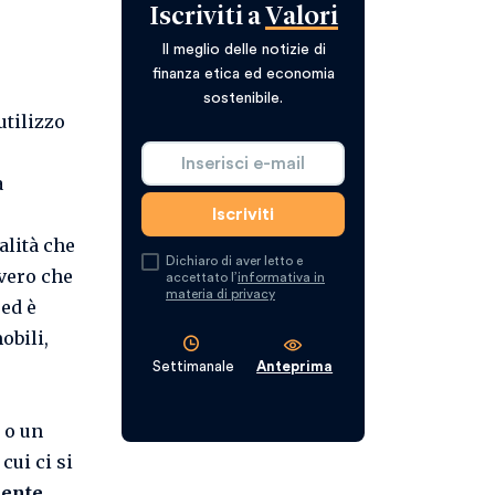
Iscriviti a
Valori
Il meglio delle notizie di
finanza etica ed economia
sostenibile.
utilizzo
a
alità che
Dichiaro di aver letto e
 vero che
accettato l’
informativa in
materia di privacy
 ed è
obili,
Settimanale
Anteprima
 o un
cui ci si
ente