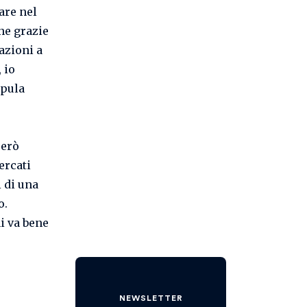
are nel
one grazie
 azioni a
 io
ipula
però
ercati
 di una
o.
i va bene
NEWSLETTER