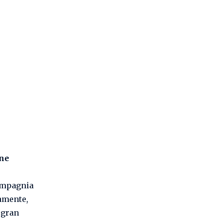
one
ompagnia
gamente,
 gran