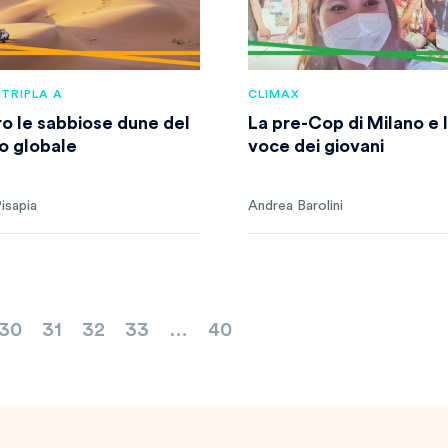
 TRIPLA A
CLIMAX
ro le sabbiose dune del
La pre-Cop di Milano e 
io globale
voce dei giovani
isapia
Andrea Barolini
30
31
32
33
…
40