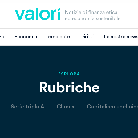
za
Economia
Ambiente
Diritti
Le nostre news
ESPLORA
Rubriche
Serie tripla A
Climax
Capitalism unchain