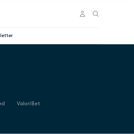
letter
ed
ValoriBet