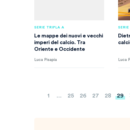
SERIE TRIPLA A
SERIE
Le mappe dei nuovi e vecchi
Diet
imperi del calcio. Tra
calc
Oriente e Occidente
Luca Pisapia
Luca P
Paginazione
1
…
25
26
27
28
29
degli
articoli