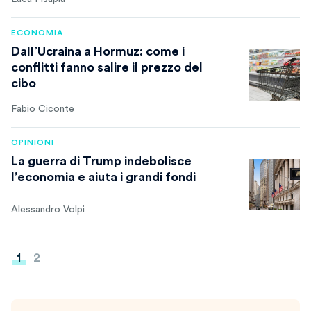
ECONOMIA
Dall’Ucraina a Hormuz: come i
conflitti fanno salire il prezzo del
cibo
Fabio Ciconte
OPINIONI
La guerra di Trump indebolisce
l’economia e aiuta i grandi fondi
Alessandro Volpi
Paginazione
1
2
degli
articoli