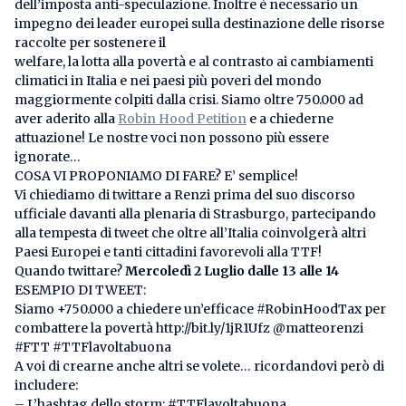
dell’imposta anti-speculazione. Inoltre è necessario un
impegno dei leader europei sulla destinazione delle risorse
raccolte per sostenere il
welfare, la lotta alla povertà e al contrasto ai cambiamenti
climatici in Italia e nei paesi più poveri del mondo
maggiormente colpiti dalla crisi. Siamo oltre 750.000 ad
aver aderito alla
Robin Hood Petition
e a chiederne
attuazione! Le nostre voci non possono più essere
ignorate…
COSA VI PROPONIAMO DI FARE? E’ semplice!
Vi chiediamo di twittare a Renzi prima del suo discorso
ufficiale davanti alla plenaria di Strasburgo, partecipando
alla tempesta di tweet che oltre all’Italia coinvolgerà altri
Paesi Europei e tanti cittadini favorevoli alla TTF!
Quando twittare?
Mercoledì 2 Luglio dalle 13 alle 14
ESEMPIO DI TWEET:
Siamo +750.000 a chiedere un’efficace #RobinHoodTax per
combattere la povertà http://bit.ly/1jR1Ufz @matteorenzi
#FTT #TTFlavoltabuona
A voi di crearne anche altri se volete… ricordandovi però di
includere:
– L’hashtag dello storm: #TTFlavoltabuona.