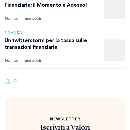
Finanziarie: il Momento è Adesso!
Non con i miei soldi
FINANZA
Un twitterstorm per la tassa sulle
transazioni finanziarie
Non con i miei soldi
Paginazione
1
2
degli
articoli
NEWSLETTER
Iscriviti a
Valori